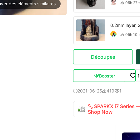
05h 27

uver des éléments similaires
0.2mm layer, 2 
05h 10

Découpes
Booster

2021-06-25
419
1



🚀 SPARKX i7 Series
Shop Now