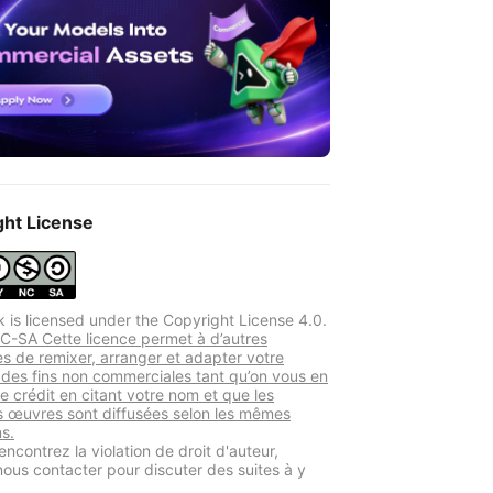
ght License
k is licensed under the Copyright License 4.0.
-SA Cette licence permet à d’autres
s de remixer, arranger et adapter votre
des fins non commerciales tant qu’on vous en
le crédit en citant votre nom et que les
s œuvres sont diffusées selon les mêmes
ns.
encontrez la violation de droit d'auteur,
 nous contacter pour discuter des suites à y