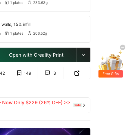
m
1 plates
233.63g


walls, 15% infill
m
1 plates
206.52g


Open with Creality Print

142
149
3


Free Gifts
 — Now Only $229 (26% OFF) >>
sale
