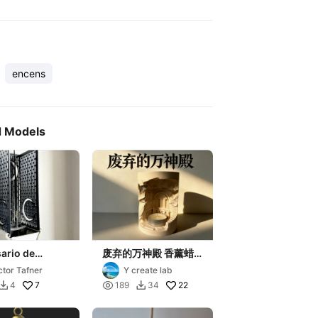
encens
d Models
ario de
废弃的万神殿 香薰蜡
e
烛底座
ctor Tafner
Y create lab
7

22
4
189
34

