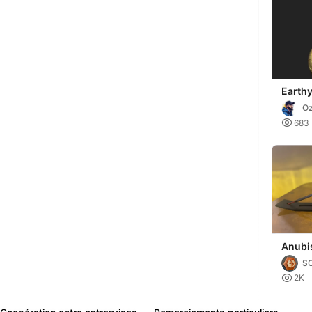
Earth
Extrai
O
Penda

683
Anubi
holder
S

2K