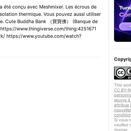
a été conçu avec Meshmixer. Les écrous de
'isolation thermique. Vous pouvez aussi utiliser
rmique. Cute Buddha Bank （寶寶佛） (Banque de
https://www.thingiverse.com/thing:4251671
rk/ https://www.youtube.com/watch?
Copyri
This wor
CC BY-NC
personne
œuvre à 
attribue 
nouvelle
conditio
Si vous r
veuillez
donner.