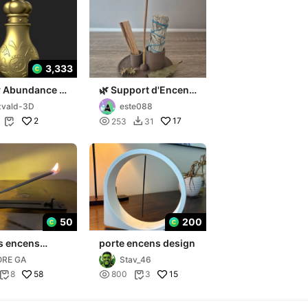
3,333
y Abundance -
🌿 Support d'Encens
t de Parfum
et de Fumigation
zvald-3D
este088
nt
2

17
253
31


50
200
s encens
porte encens design
 Egypt
ORE GA
Stav_46
58

15
8
800
3

