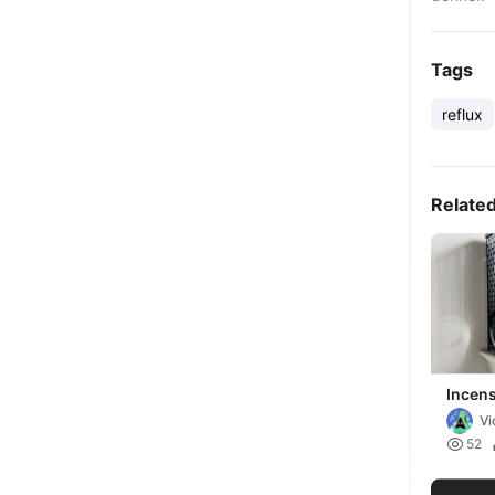
Tags
reflux
Relate
Incens
pared
Vi

52