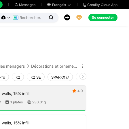
Creality Cloud App
Messages

Français





Se connecter



cles ménagers
Décorations et ornements pour la maison


Pro
K2
K2 SE
SPARKX i7
Creality Hi
Ender-3 V4
4.0

walls, 15% infill
m
1 plates
230.01g


walls, 15% infill