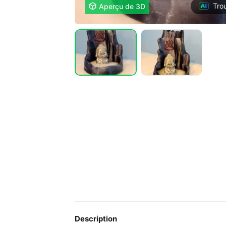
Tro

Aperçu de 3D
Description