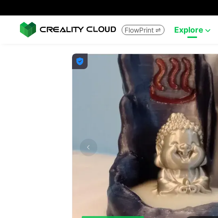
Explore
FlowPrint


