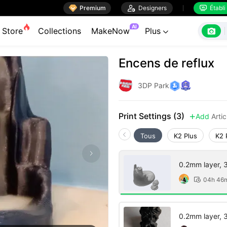

Premium

Designers
Établi


AI

Store
Collections
MakeNow
Plus

Encens de reflux
3DP Park
Print Settings (3)
Add
Arti

Tous
K2 Plus
K2 
0.2mm layer, 3 
04h 46

0.2mm layer, 3 