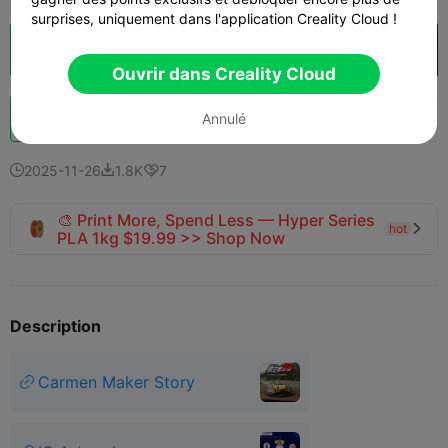
surprises, uniquement dans l'application Creality Cloud !
Découpes
Ouvrir dans Creality Cloud

Ouvrir dans Creality Cloud
Booster
3.9K
3.6K
9



Annulé
2025-11-26
1.8K
7



🎨 Print More, Spend Less — Hyper Series
hot

PLA 1kg $19.99 >> Shop Now
Description
Carmen Maker Story