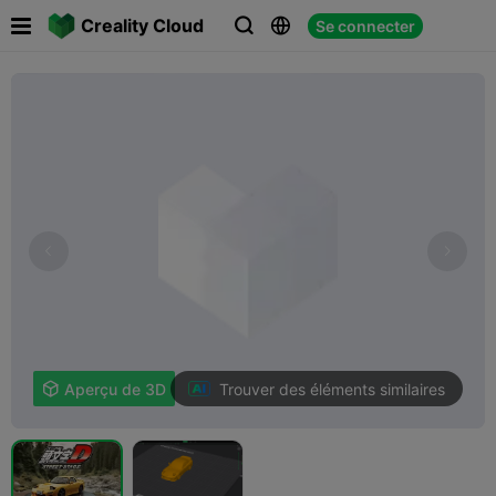

Creality Cloud
Se connecter



Trouver des éléments similaires

Aperçu de 3D