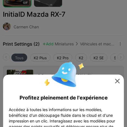
G
I
F
InitialD Mazda RX-7
Carmen Chan
Print Settings (2)
Add
Miniatures
Véhicules et machines



Tous
K2 Plus
K2 Pro
K2
K2 SE
SPARKX
0.2mm layer, 2 walls, 9% infill

Auteur
02h 37m
1 plates
45.16g



Profitez pleinement de l'expérience
0.2mm layer, 2 walls, 9% infill
Accédez à toutes les informations sur les modèles,
02h 39m
1 plates
44.95g



bénéficiez d'un découpage fluide dans le cloud et d'une
impression en un clic. Interagissez avec les modèles pour
gagner des points exclusifs et débloquer encore plus de