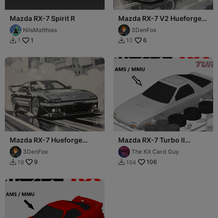
Mazda RX-7 Spirit R
Mazda RX-7 V2 Hueforge
200x200
NilsMatthias
3DenFox
1
6
1
10


Mazda RX-7 Hueforge
Mazda RX-7 Turbo II
200x200
(FC3S) Kit Card (1:24
3DenFox
The Kit Card Guy
scale)
9
106
19
164

