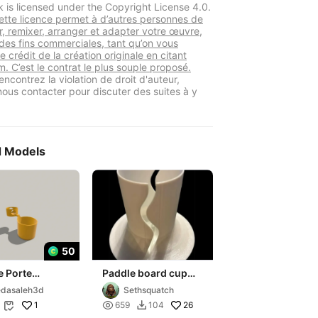
k is licensed under the Copyright License 4.0.
tte licence permet à d’autres personnes de
er, remixer, arranger et adapter votre œuvre,
es fins commerciales, tant qu’on vous
le crédit de la création originale en citant
. C’est le contrat le plus souple proposé.
encontrez la violation de droit d'auteur,
 nous contacter pour discuter des suites à y
d Models
50
e Porte
Paddle board cup
t. Extension
holder
dasaleh3d
Sethsquatch
gobelet. Multi
1

26
659
104

