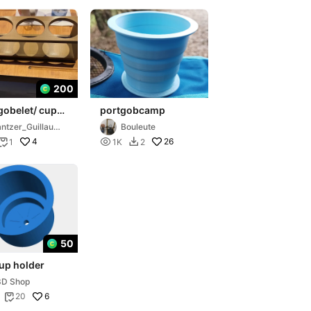
200
gobelet/ cup
portgobcamp
r
ntzer_Guillaum
Bouleute
4

26
1
1K
2


50
up holder
3D Shop
6
20
