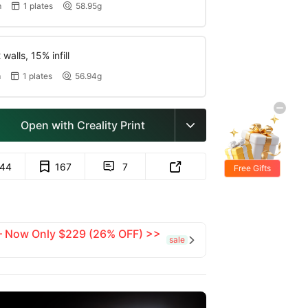
m
1 plates
58.95g


walls, 15% infill
m
1 plates
56.94g


Open with Creality Print

144
167
7


Free Gifts
 — Now Only $229 (26% OFF) >>
sale
