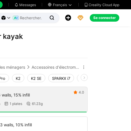
Creality Cloud App
Messages

Français





Se connecter



r kayak
cles ménagers
Accessoires d'électroménager


Pro
K2
K2 SE
SPARKX i7
Creality Hi
Ender-3 V4
4.0

walls, 15% infill
m
1 plates
61.23g


 walls, 10% infill