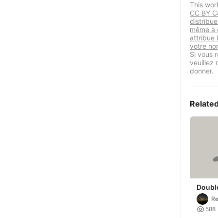
This wor
CC BY Ce
distribu
même à d
attribue 
votre nom
Si vous r
veuillez
donner.
Relate
Doubl
Gobele
Re
Porte 

588
usage