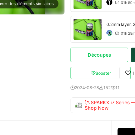
01h 50

uver des éléments similaires
0.2mm layer, 2 
01h 29

Découpes
Booster

2024-08-28
152
11



🚀 SPARKX i7 Series
Shop Now