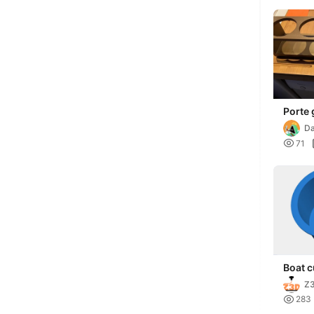
Porte 
holde
Da
e

71
Boat c
Z

283