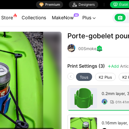

Premium

Designers
Établi


AI

Store
Collections
MakeNow
Plus

Porte-gobelet pou
00Smoke
Print Settings (3)
Add
Arti

Tous
K2 Plus
K2 
0.2mm layer, 3 
01h 41

0.16mm layer, 3