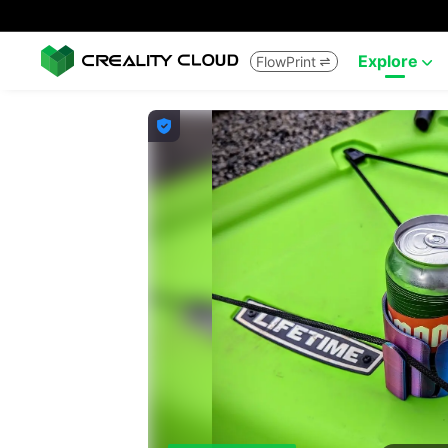
Explore
FlowPrint


