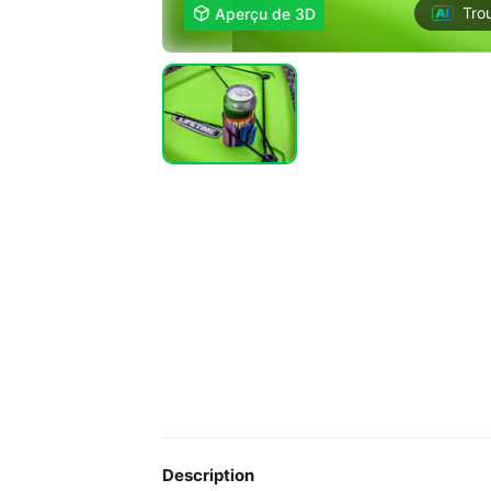
Tro

Aperçu de 3D
Description