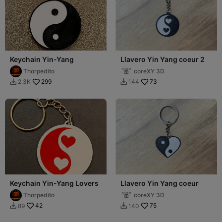
Keychain Yin-Yang
Llavero Yin Yang coeur 2
Thorpedito
coreXY 3D
299
73
2.3K
144


Keychain Yin-Yang Lovers
Llavero Yin Yang coeur
Thorpedito
coreXY 3D
42
75
89
140

