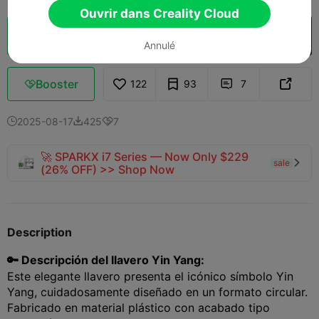
Ouvrir dans Creality Cloud
Découpes
Ouvrir dans Creality Cloud

Annulé
Booster
122
93
7



2025-08-17
425
7



🚀 SPARKX i7 Series — Now Only $229
sale

(26% OFF) >> Shop Now
Description
🔑 Descripción del llavero Yin Yang:
Este elegante llavero presenta el icónico símbolo Yin
Yang, cuidadosamente diseñado en un formato circular.
Fabricado en material plástico con acabado tipo