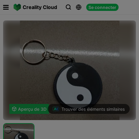

Creality Cloud
Se connecter



Trouver des éléments similaires

Aperçu de 3D