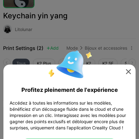
Keychain yin yang
Litolunar
Print Settings (2)
Add
Mode
Bijoux et accessoires



Tous
K2 Plus
K2 Pro
K2
K2 SE
SPARKX

0.2mm layer, 2 walls, 15% infill
Profitez pleinement de l'expérience
Auteur
23m 24s
1 plates
7.45g



Accédez à toutes les informations sur les modèles,
bénéficiez d'un découpage fluide dans le cloud et d'une
5.0

impression en un clic. Interagissez avec les modèles pour
0.2mm layer, 2 walls, 15% infill
gagner des points exclusifs et débloquer encore plus de
19m 53s
1 plates
9.79g



surprises, uniquement dans l'application Creality Cloud !