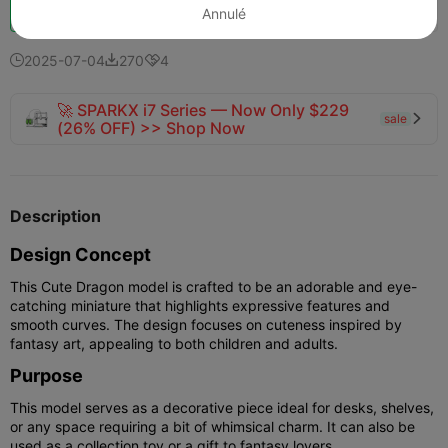
Booster
137
124
1



Annulé
2025-07-04
270
4



🚀 SPARKX i7 Series — Now Only $229
sale

(26% OFF) >> Shop Now
Description
Design Concept
This Cute Dragon model is crafted to be an adorable and eye-
catching miniature that highlights expressive features and
smooth curves. The design focuses on cuteness inspired by
fantasy art, appealing to both children and adults.
Purpose
This model serves as a decorative piece ideal for desks, shelves,
or any space requiring a bit of whimsical charm. It can also be
used as a collection toy or a gift to fantasy lovers.