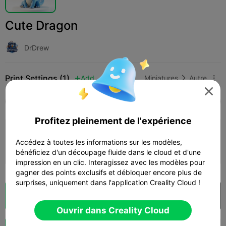
Cute Dragon
DrDrew
Print Settings (1)
Add
Miniatures
Autre




Tous
K2 Plus
K2 Pro
K2
K2 SE
SPARKX
Profitez pleinement de l'expérience
0.2mm layer, 2 walls, 15% infill
Accédez à toutes les informations sur les modèles,
Auteur
16m 15s
1 plates
1.66g



bénéficiez d'un découpage fluide dans le cloud et d'une
impression en un clic. Interagissez avec les modèles pour
gagner des points exclusifs et débloquer encore plus de
surprises, uniquement dans l'application Creality Cloud !
Découpes
Ouvrir dans Creality Cloud

Ouvrir dans Creality Cloud