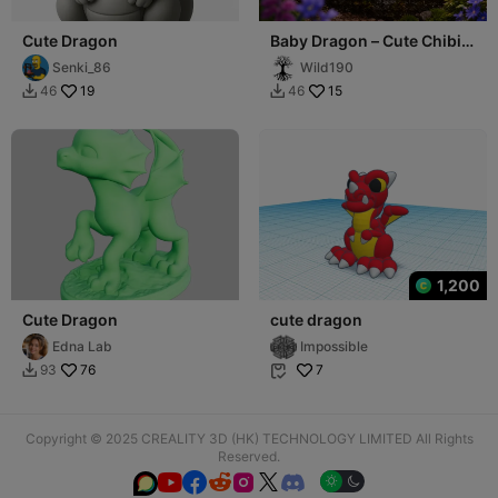
Cute Dragon
Baby Dragon – Cute Chibi
Dragonling
Senki_86
Wild190
19
15
46
46


1,200
Cute Dragon
cute dragon
Edna Lab
Impossible
76
7
93


Copyright © 2025 CREALITY 3D (HK) TECHNOLOGY LIMITED All Rights
Reserved.





