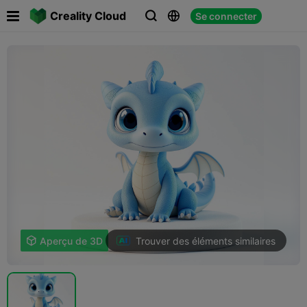

Creality Cloud
Se connecter



Trouver des éléments similaires

Aperçu de 3D