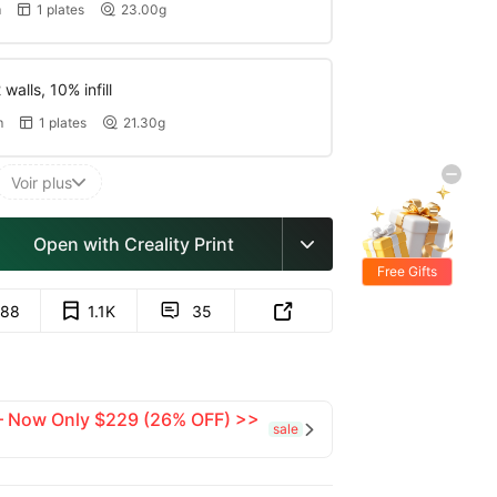
m
1 plates
23.00g


walls, 10% infill
m
1 plates
21.30g


Voir plus

Open with Creality Print

Free Gifts
88
1.1K
35


 — Now Only $229 (26% OFF) >>
sale
