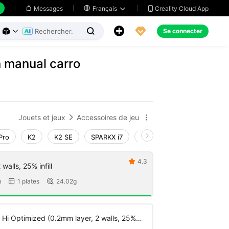
Creality Cloud App
Messages

Français





Se connecter



n manual carro
Jouets et jeux
Accessoires de jeu


Pro
K2
K2 SE
SPARKX i7
Creality Hi
Ender-3 V4
4.3

walls, 25% infill
m
1 plates
24.02g


 Hi Optimized (0.2mm layer, 2 walls, 25%