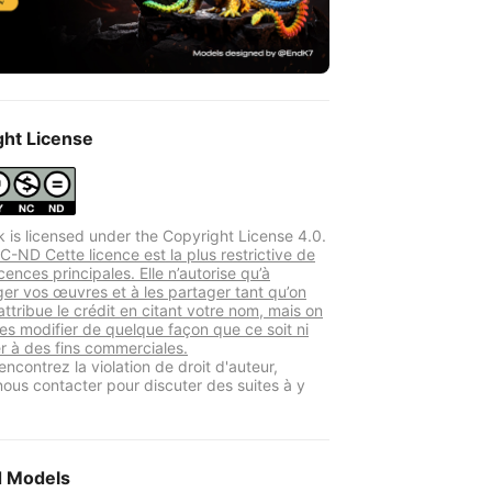
ght License
k is licensed under the Copyright License 4.0.
-ND Cette licence est la plus restrictive de
icences principales. Elle n’autorise qu’à
ger vos œuvres et à les partager tant qu’on
ttribue le crédit en citant votre nom, mais on
les modifier de quelque façon que ce soit ni
ser à des fins commerciales.
encontrez la violation de droit d'auteur,
 nous contacter pour discuter des suites à y
d Models