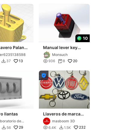
10
lavero Palanca
Manual lever key
mbios
chain, key chain
ser6235138598
Monsuch
decompress手动挡杆
13

20
37
936
8

钥匙扣，钥匙扣减压挂

挡杆

o llantas
Llaveros de marcas
de vehículos
boratorio de
masboom 3D
ao
29

232
56
6.4K
1.5K

