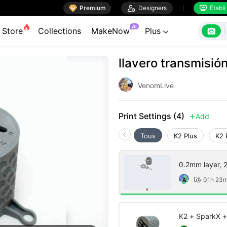

Premium

Designers
Établi


AI

Store
Collections
MakeNow
Plus

llavero transmisió
VenomLive
Print Settings (4)
Add

Tous
K2 Plus
K2 
0.2mm layer, 2 
01h 23

K2 + SparkX +
infil)