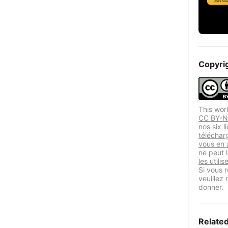
Copyri
This wor
CC BY-NC
nos six l
téléchar
vous en a
ne peut 
les utili
Si vous r
veuillez
donner.
Relate