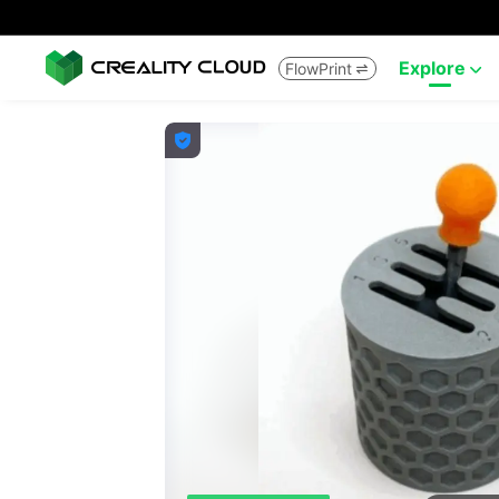
Explore
FlowPrint


