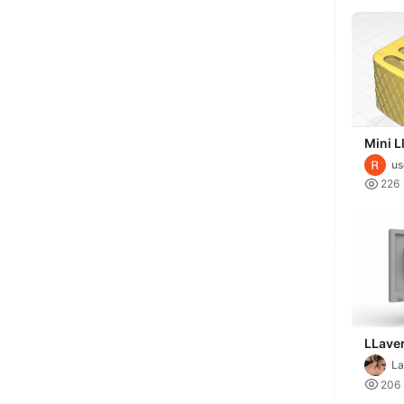
Mini L
de Ca
u

226
LLaver
La
P

206