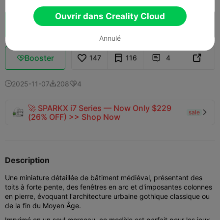
Ouvrir dans Creality Cloud
Découpes
Ouvrir dans Creality Cloud

Annulé
Booster
147
116
4



2025-11-07
208
4



🚀 SPARKX i7 Series — Now Only $229
sale

(26% OFF) >> Shop Now
Description
Une miniature détaillée de bâtiment médiéval, présentant des
toits à forte pente, des fenêtres en arc et d'imposantes colonnes
en pierre, évoquant l'architecture urbaine gothique classique ou
de la fin du Moyen Âge.
Imprimé en un seul morceau, ce modèle est parfait pour les jeux