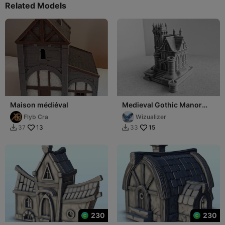
Related Models
Maison médiéval
Medieval Gothic Manor
Miniature – Fortified
Flyb Cra
Wizualizer
Building
13
15
37
33


230
230