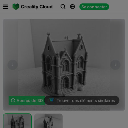

Creality Cloud
Se connecter



Trouver des éléments similaires

Aperçu de 3D