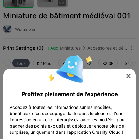
G
I
F
Miniature de bâtiment médiéval 001
Wizualizer
Print Settings (2)
Add
Miniatures
Accessoires et décors



Tous
K2 Plus
K2 Pro
K2
K2 SE
SPARKX

0.16mm layer, 2 walls, 10% infill
Auteur
01h 14m
1 plates
8.23g



Profitez pleinement de l'expérience
Accédez à toutes les informations sur les modèles,
bénéficiez d'un découpage fluide dans le cloud et d'une
0.2mm layer, 3 walls, 30% infill
impression en un clic. Interagissez avec les modèles pour
gagner des points exclusifs et débloquer encore plus de
01h 27m
1 plates
11.21g



surprises, uniquement dans l'application Creality Cloud !