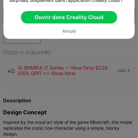
surprises, uniquement dans l'application Creality Cloud !
Découpes
Ouvrir dans Creality Cloud

Ouvrir dans Creality Cloud
Annulé
Booster
123
105
1



2025-11-07
238
2



🚀 SPARKX i7 Series — Now Only $229
sale

(26% OFF) >> Shop Now
Description
Design Concept
Inspired by the voxel art style of the game Minecraft, this model
replicates the iconic cow character using a simple, blocky
design.