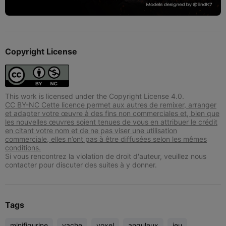
Copyright License
This work is licensed under the Copyright License 4.0.
CC BY-NC Cette licence permet aux autres de remixer, arranger
et adapter votre œuvre à des fins non commerciales et, bien que
les nouvelles œuvres soient tenues de vous en attribuer le crédit
en citant votre nom et de ne pas viser une utilisation
commerciale, elles n’ont pas à être diffusées selon les mêmes
conditions.
Si vous rencontrez la violation de droit d'auteur, veuillez nous
contacter pour discuter des suites à y donner.
Tags
minifigurine
vache
voxel
anguleux
jeu