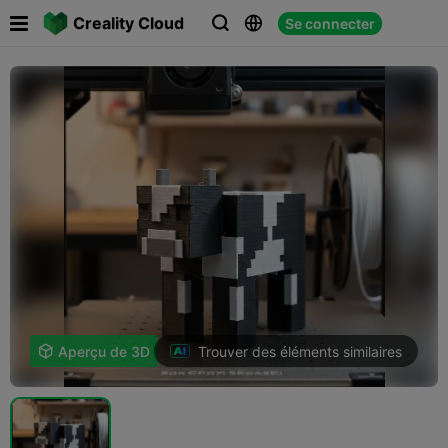

Creality Cloud
Se connecter



Trouver des éléments similaires

Aperçu de 3D