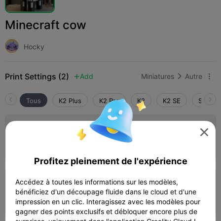
Minecraft cow
Hocky
Print Settings (2)
Add
Miniatures
Autre



Tous
K2 Plus
K2 Pro
K2
K2 SE
SPARKX
0.1mm layer, 4 walls, 15% infill

Auteur
02h 20m
1 plates
10.13g



Profitez pleinement de l'expérience
Accédez à toutes les informations sur les modèles,
0.2mm layer, 2 walls, 15% infill
bénéficiez d'un découpage fluide dans le cloud et d'une
47m 07s
1 plates
10.71g



impression en un clic. Interagissez avec les modèles pour
gagner des points exclusifs et débloquer encore plus de