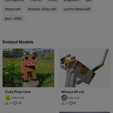
minecraft
modèle minecraft
vache Minecraft
jeux vidéo
Related Models
Cute Pixel Cow
Minecraft cat
kiltro lab
Edy.zzz
13
6
14
17

