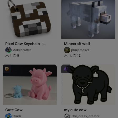
Pixel Cow Keychain –
Minecraft wolf
Minecraft Inspired
Makecrafter
pbnjames21
Multicolor
5
13
3
16



Cute Cow
my cute cow
fifindr
The_crazy_creator