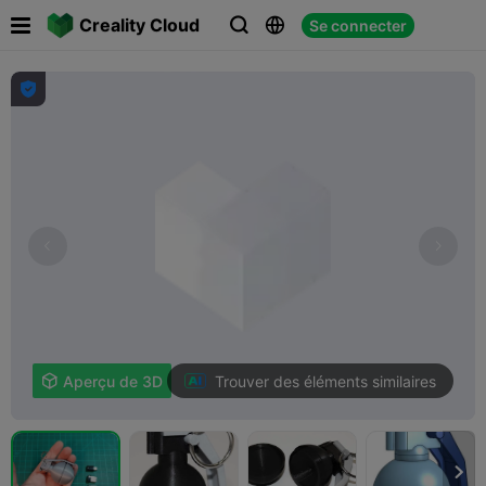

Creality Cloud
Se connecter




Trouver des éléments similaires

Aperçu de 3D
