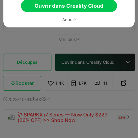
Ouvrir dans Creality Cloud
couche de 0,2 mm, 2 parois, 15 % de
remplissage
Annulé
01h 05m
1 plates
14.30g



Voir plus

Découpes
Ouvrir dans Creality Cloud

Booster
1.4K
1.7K
11



2023-10-31
4K
21



🚀 SPARKX i7 Series — Now Only $229
sale

(26% OFF) >> Shop Now