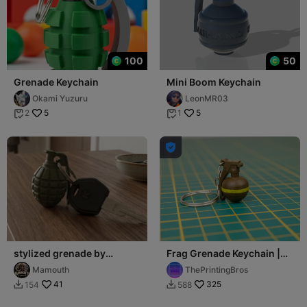
100
50
Grenade Keychain
Mini Boom Keychain
Okami Yuzuru
LeonMR03
5
5
2
1



stylized grenade by
Frag Grenade Keychain |
mamouth
CS-GO Grenade
Mamouth
ThePrintingBros
41
325
154
588

