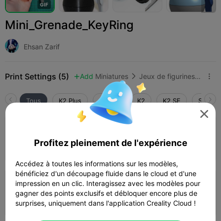
G
I
F
Mini_Grenade_KeyRing
Ehsan Zarif
Print Settings (5)
Add
Miniatures
Jeux de figurines et accessoires



Tous
K2 Plus
K2 Pro
K2
K2 SE
SPARKX

4.3

couche de 0,2 mm, 3 parois, 15 % de
remplissage
Profitez pleinement de l'expérience
54m 11s
1 plates
16.79g



Accédez à toutes les informations sur les modèles,
bénéficiez d'un découpage fluide dans le cloud et d'une
impression en un clic. Interagissez avec les modèles pour
couche de 0,2 mm, 3 parois, 15 % de
remplissage
gagner des points exclusifs et débloquer encore plus de
01h 0m
1 plates
14.10g



surprises, uniquement dans l'application Creality Cloud !