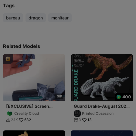
Tags
bureau
dragon
moniteur
Related Models
400
G
I
F
[EXCLUSIVE] Screen
Guard Drake-August 2022
Dragon – 3D Printable
- Monsters of the
Creality Cloud
Printed Obsession
Monitor Companion
Multiverse-Presupp
632
13
2.1K
3

