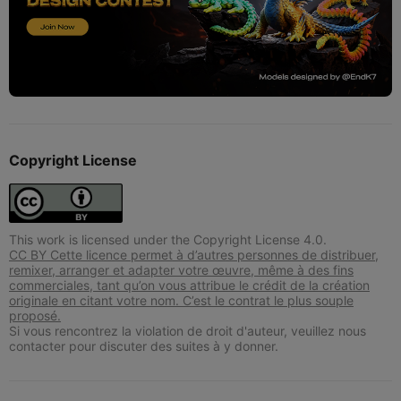
Copyright License
This work is licensed under the Copyright License 4.0.
CC BY Cette licence permet à d’autres personnes de distribuer,
remixer, arranger et adapter votre œuvre, même à des fins
commerciales, tant qu’on vous attribue le crédit de la création
originale en citant votre nom. C’est le contrat le plus souple
proposé.
Si vous rencontrez la violation de droit d'auteur, veuillez nous
contacter pour discuter des suites à y donner.