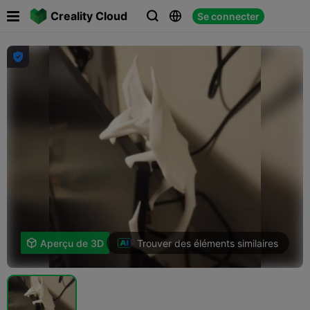

Creality Cloud
Se connecter




Trouver des éléments similaires

Aperçu de 3D