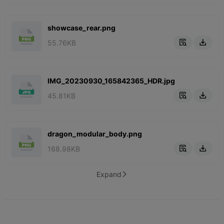
showcase_rear.png
55.76KB


IMG_20230930_165842365_HDR.jpg
45.81KB


dragon_modular_body.png
168.98KB


Expand
