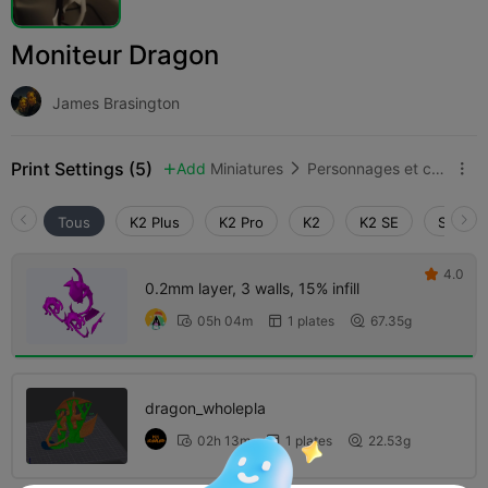
Moniteur Dragon
James Brasington
Print Settings (5)
Add
Miniatures
Personnages et créatures



Tous
K2 Plus
K2 Pro
K2
K2 SE
SPARKX
4.0

0.2mm layer, 3 walls, 15% infill
05h 04m
1 plates
67.35g



dragon_wholepla
02h 13m
1 plates
22.53g


