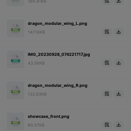
169.41KB


dragon_modular_wing_L.png
147.16KB


IMG_20230928_074221717.jpg
43.56KB


dragon_modular_wing_R.png
132.63KB


showcase_front.png
60.57KB

