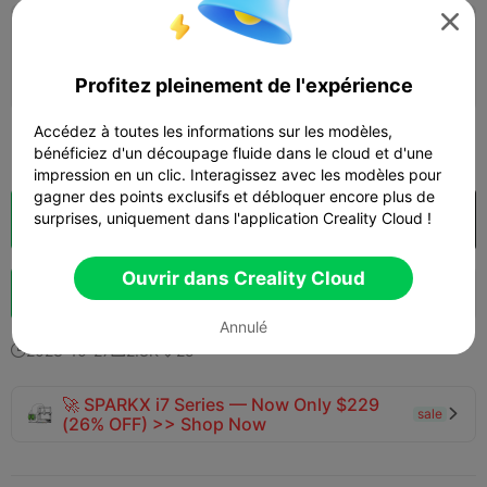

0.2mm layer, 4 walls, 20 infill
01h 40m
1 plates
25.81g



Profitez pleinement de l'expérience
Accédez à toutes les informations sur les modèles,
Voir plus

bénéficiez d'un découpage fluide dans le cloud et d'une
impression en un clic. Interagissez avec les modèles pour
gagner des points exclusifs et débloquer encore plus de
surprises, uniquement dans l'application Creality Cloud !
Découpes
Ouvrir dans Creality Cloud

Ouvrir dans Creality Cloud
Booster
1.3K
1.2K
6



Annulé
2023-10-27
2.3K
25



🚀 SPARKX i7 Series — Now Only $229
sale

(26% OFF) >> Shop Now