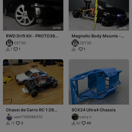
RWD Drift Kit - PROTO36
Magnetic Body Mounts -
RC Car Chassis
PROTO36 RC car Chassis
CET3D
CET3D
1
1
1


Chassi de Carro RC 1:28
SCX24 Ultra4 Chassis
Impresso em 3D
user7155298370
Larry c
3
46
13
82

