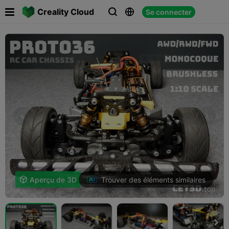

Creality Cloud
Se connecter



Trouver des éléments similaires

Aperçu de 3D
