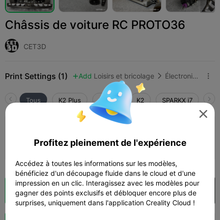
Châssis de voiture RC PROTO36
CET3D
Print Settings (1)
Add
Loisirs et bricolage
Électronique et RC (radiocommande)



Tous
K2 Plus
K2 Pro
K2
SPARKX i7
Cre

Couche de 0,2 mm, 2 parois, remplissage
à 15 %
Profitez pleinement de l'expérience
10h 58m
2 plates
315.34g



Accédez à toutes les informations sur les modèles,
bénéficiez d'un découpage fluide dans le cloud et d'une
impression en un clic. Interagissez avec les modèles pour
Découpes
Ouvrir dans Creality Cloud

gagner des points exclusifs et débloquer encore plus de
surprises, uniquement dans l'application Creality Cloud !