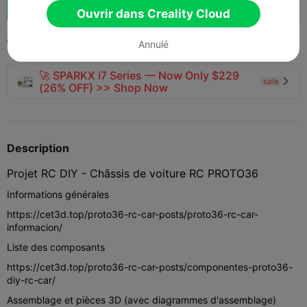
Booster
804
959
65



Ouvrir dans Creality Cloud
2024-12-28
3.6K
73



Annulé
🚀 SPARKX i7 Series — Now Only $229
sale

(26% OFF) >> Shop Now
Description
Projet RC DIY - Châssis de voiture RC PROTO36
Informations générales
https://cet3d.top/proto36-rc-car-posts/proto36-rc-car-
informacion/
Liste des composants
https://cet3d.top/proto36-rc-car-posts/componentes-proto36-
diy-rc-car/
Assemblage et pièces 3D (avec diagrammes d'assemblage)