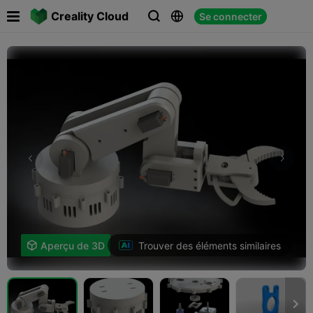

Creality Cloud
Se connecter



Trouver des éléments similaires

Aperçu de 3D
