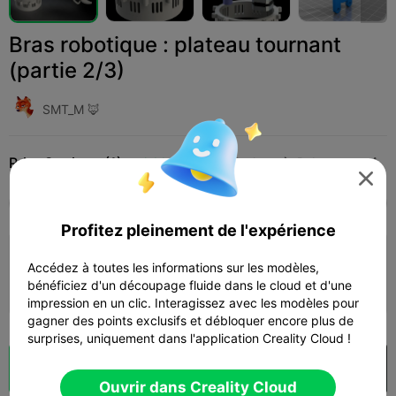
Bras robotique : plateau tournant
(partie 2/3)
SMT_M 🦊
Print Settings (1)
Add
Loisirs et bricolage
Robots et mechas




Tous
K2 Plus
K2 Pro
K2
K2 SE
SPARKX
Profitez pleinement de l'expérience
0.2mm layer, 2 walls, 15% infill
Accédez à toutes les informations sur les modèles,
bénéficiez d'un découpage fluide dans le cloud et d'une
11h 19m
5 plates
353.32g



impression en un clic. Interagissez avec les modèles pour
gagner des points exclusifs et débloquer encore plus de
surprises, uniquement dans l'application Creality Cloud !
Découpes
Ouvrir dans Creality Cloud

Ouvrir dans Creality Cloud