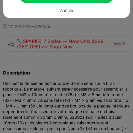
Annulé
Booster
146
159
1



2022-03-20
329
4



🚀 SPARKX i7 Series — Now Only $229
sale

(26% OFF) >> Shop Now
Description
Ceci est le deuxième fichier publié de ma série sur le bras
robotique. Le matériel suivant sera nécessaire pour assembler la
pince : - M3 x 10mm tête ronde (25x) - M3 x 8mm tête ronde
(8x) - M3 x 3mm vis sans tête (1x) - M4 x 3mm vis sans tête (1x)
- M4 x ...mm (5x), la longueur des boulons de la plaque inférieure
dépendra de l'épaisseur de votre plaque de base en bois.
-
roulement 10mm x 30mm x 9mm, 6200zz (2x) - Billes d'acier
10mm (10x) Les pièces électroniques suivantes seront
nécessaires : - Moteur pas à pas Nema 17 (34mm de hauteur) -