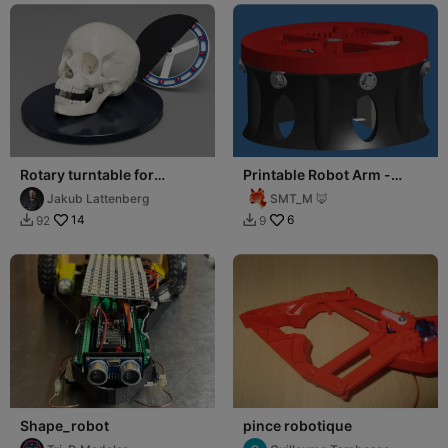
Rotary turntable for
Printable Robot Arm -
scanning
Rotary plate
Jakub Lattenberg
SMT_M 🦊
14
6
92
9


Shape_robot
pince robotique