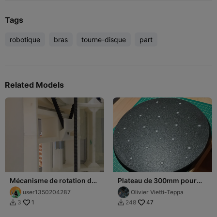
Tags
robotique
bras
tourne-disque
part
Related Models
Mécanisme de rotation des
Plateau de 300mm pour
jambes
les scanners
user1350204287
Olivier Vietti-Teppa
1
47
3
248

