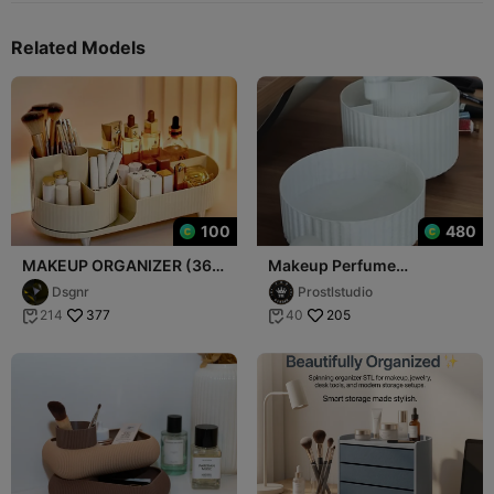
Related Models
100
480
MAKEUP ORGANIZER (360
Makeup Perfume
Rotating)
Organizer 360 Degree
Dsgnr
Prostlstudio
Rotation
377
205
214
40

