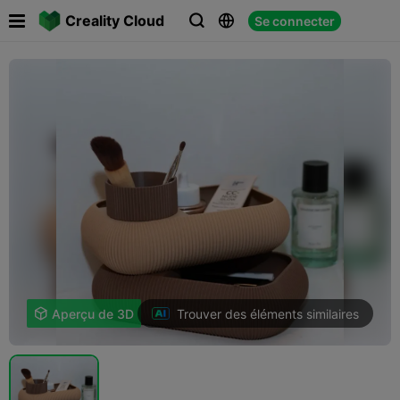

Creality Cloud
Se connecter



Trouver des éléments similaires

Aperçu de 3D