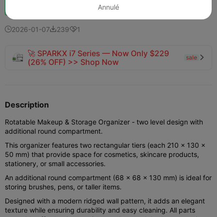
Booster
147
230
5



Annulé
2026-01-07
239
1



🚀 SPARKX i7 Series — Now Only $229
sale

(26% OFF) >> Shop Now
Description
Rotatable Makeup & Storage Organizer - two level design with
additional round compartment.
This organizer features two rectangular tiers (each 210 × 130 ×
50 mm) that provide space for cosmetics, skincare products,
stationery, or small accessories.
An additional round compartment (68 × 68 × 130 mm) is ideal for
storing brushes, pens, or taller items.
Designed with a modern ridged wall pattern, it adds an elegant
texture while ensuring durability and easy cleaning. All parts