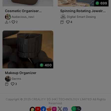
699
Cosmetic Organiser
Spinning Rotating Jewelry,
Rotatable
Makeup, Desk Organizer,
Audacious_navi
Digital Smart Desing
Storage
2
4
5


400
Makeup Organizer
Germs
3

Copyright © 2025 CREALITY 3D (HK) TECHNOLOGY LIMITED All Rights
Reserved.





