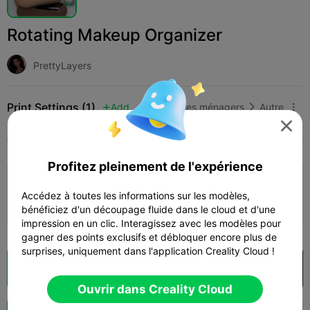
Rotating Makeup Organizer
PrettyLayers
Print Settings (1)
Add
Articles ménagers
Autre




Tous
K2 Plus
K2 Pro
K2
K2 SE
SPARKX
Profitez pleinement de l'expérience
4.0

0.2mm layer, 2 walls, 15% infill
Accédez à toutes les informations sur les modèles,
15h 31m
3 plates
343.62g



bénéficiez d'un découpage fluide dans le cloud et d'une
impression en un clic. Interagissez avec les modèles pour
gagner des points exclusifs et débloquer encore plus de
surprises, uniquement dans l'application Creality Cloud !
Découpes
Ouvrir dans Creality Cloud

Ouvrir dans Creality Cloud