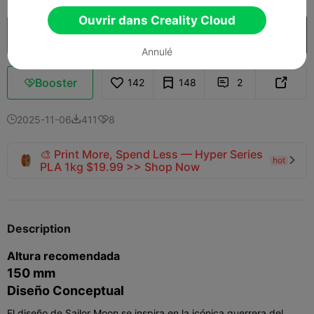
Ouvrir dans Creality Cloud
Découpes
Ouvrir dans Creality Cloud

Annulé
Booster
142
148
2



2025-11-06
411
8



🎨 Print More, Spend Less — Hyper Series
hot

PLA 1kg $19.99 >> Shop Now
Description
Altura recomendada
150 mm
Diseño Conceptual
El diseño de Sailor Moon se inspira en la icónica guerrera del