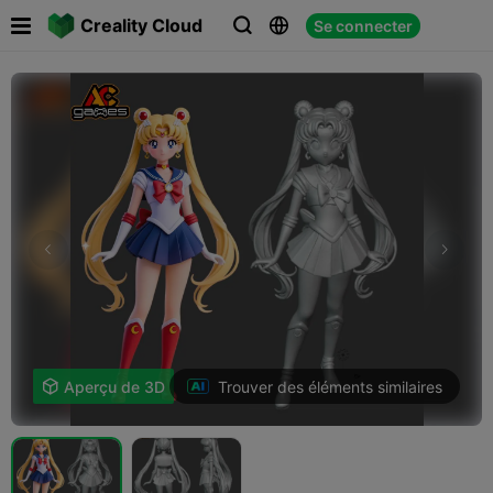

Creality Cloud
Se connecter



Trouver des éléments similaires

Aperçu de 3D