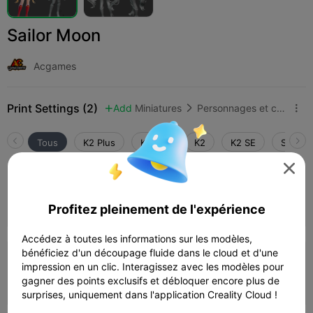
Sailor Moon
Acgames
Print Settings (2)
Add
Miniatures
Personnages et créatures



Tous
K2 Plus
K2 Pro
K2
K2 SE
SPARKX

0.2mm layer, 2 walls, 15% infill
Auteur
03h 19m
1 plates
27.77g



Profitez pleinement de l'expérience
Accédez à toutes les informations sur les modèles,
bénéficiez d'un découpage fluide dans le cloud et d'une
0.2mm layer, 2 walls, 15% infill
impression en un clic. Interagissez avec les modèles pour
gagner des points exclusifs et débloquer encore plus de
07h 42m
1 plates
103.98g



surprises, uniquement dans l'application Creality Cloud !