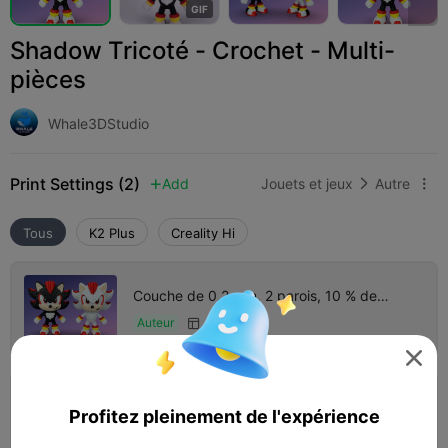
G
I
F
Shadow Tricoté - Crochet - Multi-
pièces
Whale3DStudio
Print Settings (2)
Add
Jouets et jeux
Autre



Tous
K2 Plus
Creality Hi
Couche de 0,2 mm, 2 parois, 10 % de
remplissage
Auteur
6 plates


Couche de 0,2 mm, 2 parois, 10 % de
Profitez pleinement de l'expérience
remplissage
6 plates
