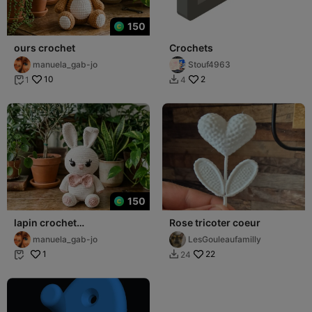
150
ours crochet
Crochets
manuela_gab-jo
Stouf4963
10
2
1
4


150
lapin crochet
Rose tricoter coeur
monochrome
manuela_gab-jo
LesGouleaufamilly
1
22
24

