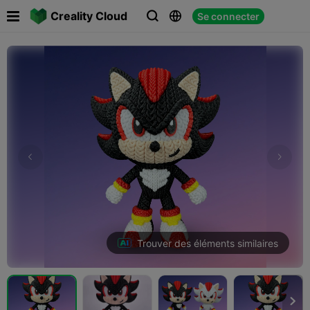

Creality Cloud
Se connecter



Trouver des éléments similaires
