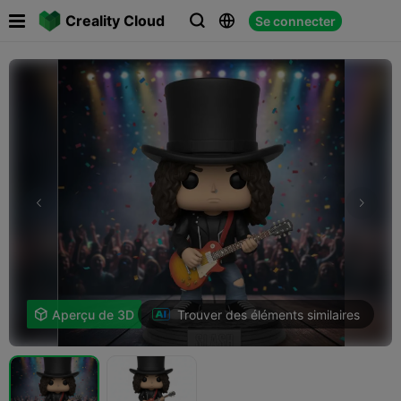

Creality Cloud
Se connecter



Trouver des éléments similaires

Aperçu de 3D