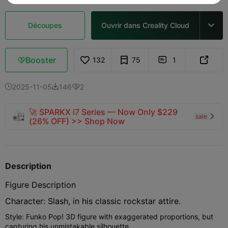
Découpes
Ouvrir dans Creality Cloud

Booster
132
75
1



2025-11-05
146
2



🚀 SPARKX i7 Series — Now Only $229
sale

(26% OFF) >> Shop Now
Description
Figure Description
Character: Slash, in his classic rockstar attire.
Style: Funko Pop! 3D figure with exaggerated proportions, but
capturing his unmistakable silhouette.