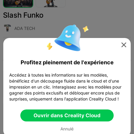
Slash Funko
ADA TECH

Print Settings (2)
Add
Art et design
Autre



Tous
K2 Plus
K2 Pro
K2
K2 SE
SPARKX
Profitez pleinement de l'expérience
Accédez à toutes les informations sur les modèles,
0.2mm layer, 2 walls, 15% infill
bénéficiez d'un découpage fluide dans le cloud et d'une
impression en un clic. Interagissez avec les modèles pour
Auteur
03h 09m
1 plates
36.11g



gagner des points exclusifs et débloquer encore plus de
surprises, uniquement dans l'application Creality Cloud !
0.2mm layer, 2 walls, 15% infill
Ouvrir dans Creality Cloud
02h 47m
1 plates
36.18g



Annulé