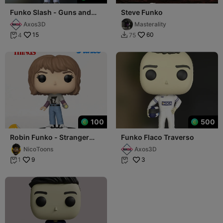
Funko Slash - Guns and
Steve Funko
Roses
Axos3D
Masterality
15
60
4
75


100
500
Robin Funko - Stranger
Funko Flaco Traverso
things
NicoToons
Axos3D
9
3
1

