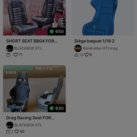
650
SHORT SEAT BB04 FOR
Siège baquet 1/18 2
DIECAST AND MODELKITS
BLACKBOX STL
Génération GTI mag
1-24TH
71
6
16


630
Drag Racing Seat FOR
DIECAST AND MODELKITS
BLACKBOX STL
1-24th
40
2
