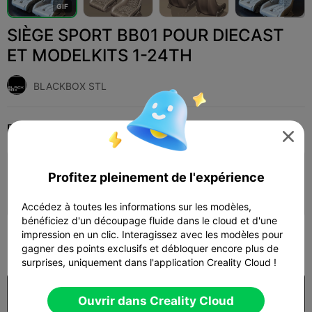
G
I
F
SIÈGE SPORT BB01 POUR DIECAST
ET MODELKITS 1-24TH
BLACKBOX STL
Print Settings
Add
Miniatures
Jeux de figurines et accessoires




Ajouter la configuration d'impression

Profitez pleinement de l'expérience
Gagner plus de points
Accédez à toutes les informations sur les modèles,
bénéficiez d'un découpage fluide dans le cloud et d'une
impression en un clic. Interagissez avec les modèles pour
650

gagner des points exclusifs et débloquer encore plus de
surprises, uniquement dans l'application Creality Cloud !
Acheter
Ouvrir dans Creality Cloud