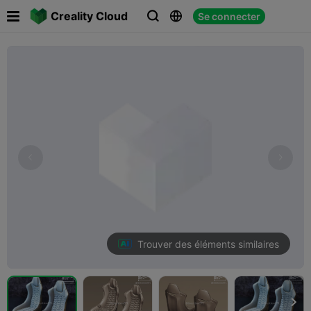

Creality Cloud
Se connecter



Trouver des éléments similaires
