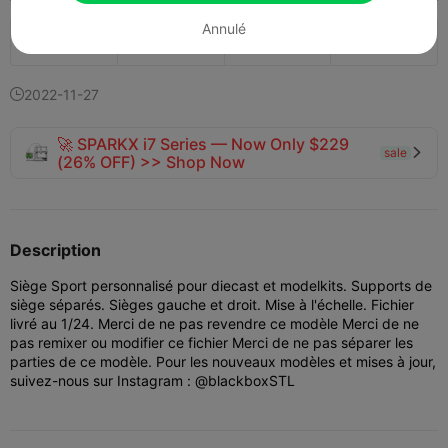
Annulé
139
29


2022-11-27

🚀 SPARKX i7 Series — Now Only $229
sale

(26% OFF) >> Shop Now
Description
Siège Sport personnalisé pour diecast et modelkits. Supports de
siège séparés. Sièges gauche et droit. Mise à l'échelle. Fichier
livré au 1/24. Merci de ne pas revendre ce modèle Merci de ne
pas remixer ou modifier ce fichier Merci de ne pas séparer les
parties de ce modèle. Pour les nouveaux modèles et mises à jour,
suivez-nous sur Instagram : @blackboxSTL