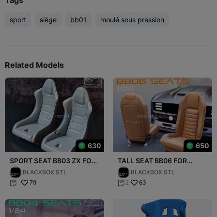
sport
siège
bb01
moulé sous pression
Related Models
630
650
SPORT SEAT BB03 ZX FOR
TALL SEAT BB06 FOR
DIECAST AND MODELKITS
DIECAST AND MODELKITS
BLACKBOX STL
BLACKBOX STL
1/24
1-24TH
79
63
2

