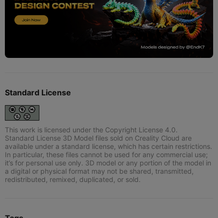
Standard License
This work is licensed under the Copyright License 4.0.
Standard License 3D Model files sold on Creality Cloud are
available under a standard license, which has certain restrictions.
In particular, these files cannot be used for any commercial use;
it’s for personal use only. 3D model or any portion of the model in
a digital or physical format may not be shared, transmitted,
redistributed, remixed, duplicated, or sold.
Tags