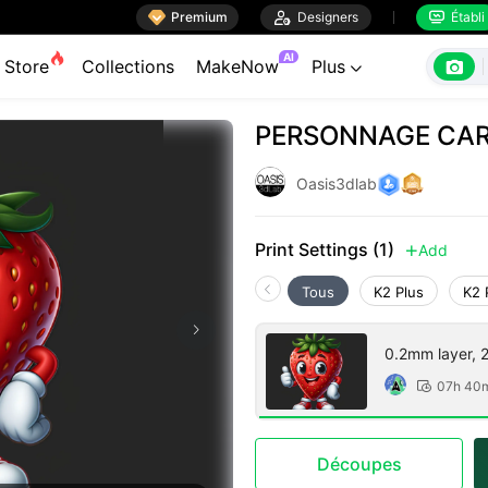

Premium

Designers
Établi


AI

Store
Collections
MakeNow
Plus

PERSONNAGE CAR
Oasis3dlab
Print Settings (1)
Add

Tous
K2 Plus
K2 
0.2mm layer, 2 
07h 40

Découpes