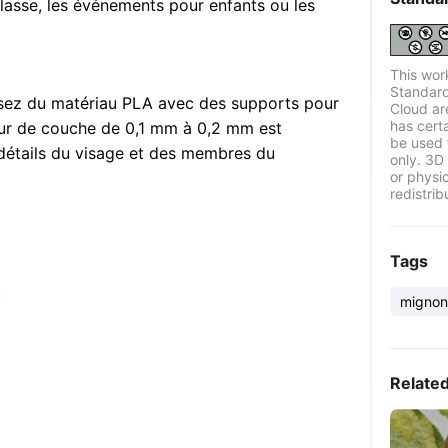
classe, les événements pour enfants ou les
This wor
Standard
lisez du matériau PLA avec des supports pour
Cloud ar
has certa
teur de couche de 0,1 mm à 0,2 mm est
be used 
détails du visage et des membres du
only. 3D 
or physi
redistrib
Tags
.
mignon
Relate