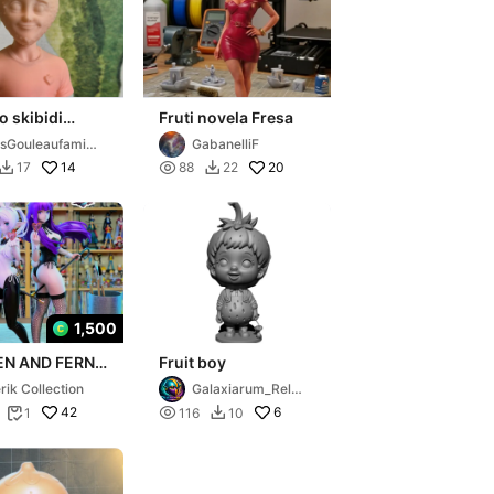
to skibidi
Fruti novela Fresa
ruit
sGouleaufamill
GabanelliF
14

20
17
88
22


1,500
EN AND FERN
Fruit boy
 VER. - SOSO
rik Collection
Galaxiarum_Relie
IREN
f
42

6
1
116
10

