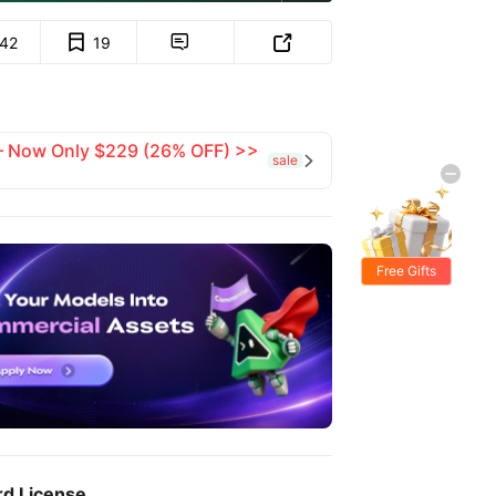
142
19


 — Now Only $229 (26% OFF) >>
sale

Free Gifts
rd License