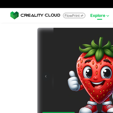
Explore
FlowPrint

