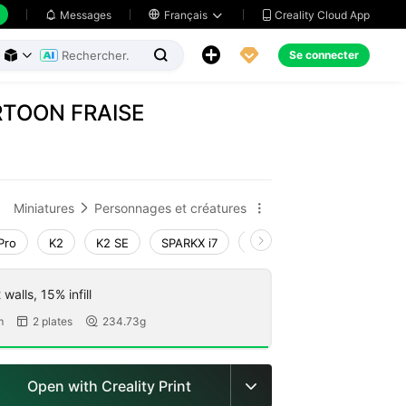
Creality Cloud App
Messages

Français





Se connecter



TOON FRAISE
Miniatures
Personnages et créatures


Pro
K2
K2 SE
SPARKX i7
Creality Hi
Ender-3 V4
walls, 15% infill
m
2 plates
234.73g


Open with Creality Print
