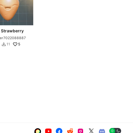
 Strawberry
ser7022088887
5
11






