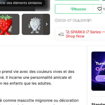
uver des éléments similaires
Booster

2025-07-25
200
1




🚀 SPARKX i7 Series
Shop Now
 prend vie avec des couleurs vives et des
é. Il incarne une personnalité amicale et
n les enfants que les adultes.
lisé comme mascotte mignonne ou décoration
Standa