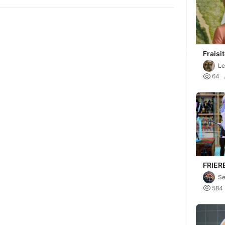
Fraisi
tentaf
Le
y

64
FRIER
BUNNY
Se
NO FR

584