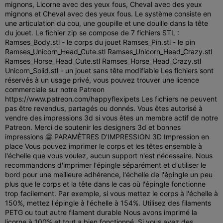
mignons, Licorne avec des yeux fous, Cheval avec des yeux
mignons et Cheval avec des yeux fous. Le système consiste en
une articulation du cou, une goupille et une douille dans la tête
du jouet.
Le fichier zip se compose de 7 fichiers STL :
Ramses_Body.stl - le corps du jouet Ramses_Pin.stl - le pin
Ramses_Unicorn_Head_Cute.stl Ramses_Unicorn_Head_Crazy.stl
Ramses_Horse_Head_Cute.stl Ramses_Horse_Head_Crazy.stl
Unicorn_Solid.stl - un jouet sans tête modifiable Les fichiers sont
réservés à un usage privé, vous pouvez trouver une licence
commerciale sur notre Patreon
https://www.patreon.com/happyflexipets Les fichiers ne peuvent
pas être revendus, partagés ou donnés. Vous êtes autorisé à
vendre des impressions 3d si vous êtes un membre actif de notre
Patreon. Merci de soutenir les designers 3d et bonnes
impressions 🤗 PARAMÈTRES D'IMPRESSION 3D Impression en
place Vous pouvez imprimer le corps et les têtes ensemble à
l'échelle que vous voulez, aucun support n'est nécessaire. Nous
recommandons d'imprimer l'épingle séparément et d'utiliser le
bord pour une meilleure adhérence, l'échelle de l'épingle un peu
plus que le corps et la tête dans le cas où l'épingle fonctionne
trop facilement. Par exemple, si vous mettez le corps à l'échelle à
150%, mettez l'épingle à l'échelle à 154%. Utilisez des filaments
PETG ou tout autre filament durable Nous avons imprimé la
licorne à 100% et tout a bien fonctionné. Si vous avez des