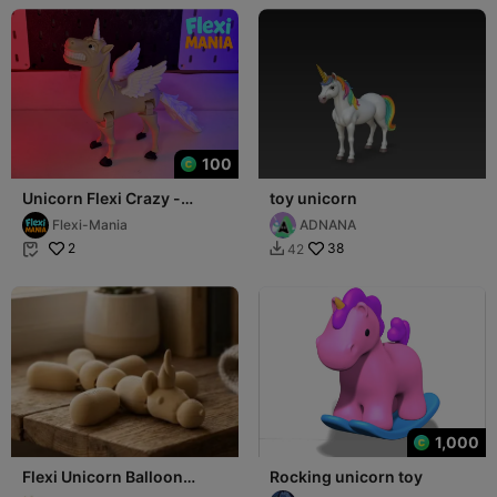
100
Unicorn Flexi Crazy -
toy unicorn
Articulated Print-in-Place
Flexi-Mania
ADNANA
2
38
42


1,000
Flexi Unicorn Balloon
Rocking unicorn toy
Animal - Articulated Fidget