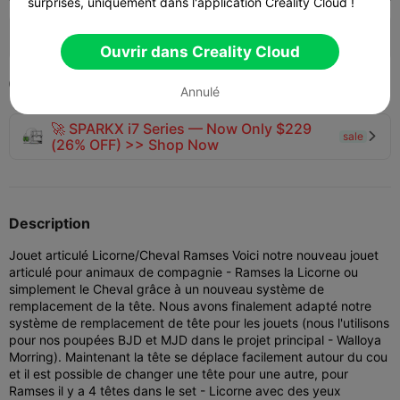
surprises, uniquement dans l'application Creality Cloud !
140
74


Ouvrir dans Creality Cloud
2023-04-10

Annulé
🚀 SPARKX i7 Series — Now Only $229
sale

(26% OFF) >> Shop Now
Description
Jouet articulé Licorne/Cheval Ramses Voici notre nouveau jouet
articulé pour animaux de compagnie - Ramses la Licorne ou
simplement le Cheval grâce à un nouveau système de
remplacement de la tête. Nous avons finalement adapté notre
système de remplacement de tête pour les jouets (nous l'utilisons
pour nos poupées BJD et MJD dans le projet principal - Walloya
Morring). Maintenant la tête se déplace facilement autour du cou
et il est possible de changer une tête pour une autre, pour
Ramses il y a 4 têtes dans le set - Licorne avec des yeux