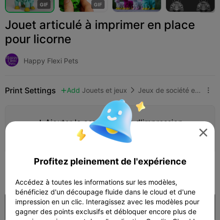
G
I
F
G
I
F
Jouet articulé à imprimer en place
pour licorne
Happy Flexi Pets
Print Settings
Add
Jouets et jeux
Jeux de société et jeux de cartes



Ajouter la configuration d'impression


Gagner plus de points
Profitez pleinement de l'expérience
350

Accédez à toutes les informations sur les modèles,
bénéficiez d'un découpage fluide dans le cloud et d'une
impression en un clic. Interagissez avec les modèles pour
Acheter
gagner des points exclusifs et débloquer encore plus de