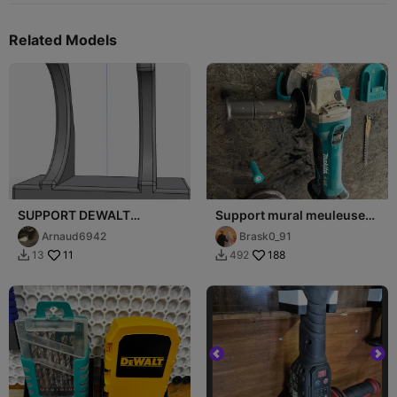
Related Models
SUPPORT DEWALT
Support mural meuleuse
PERCEUSE
angulaire parkside ou
Arnaud6942
Brask0_91
makita
11
188
13
492

