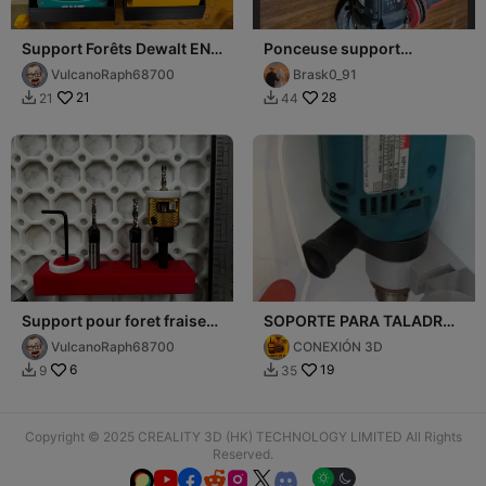
Support Forêts Dewalt ENT
Ponceuse support
Multiboard
parkside
VulcanoRaph68700
Brask0_91
21
28
21
44


Support pour foret fraise
SOPORTE PARA TALADROS
avec bague
Y OTROS UNIVERSAL
VulcanoRaph68700
CONEXIÓN 3D
6
19
9
35


Copyright © 2025 CREALITY 3D (HK) TECHNOLOGY LIMITED All Rights
Reserved.





