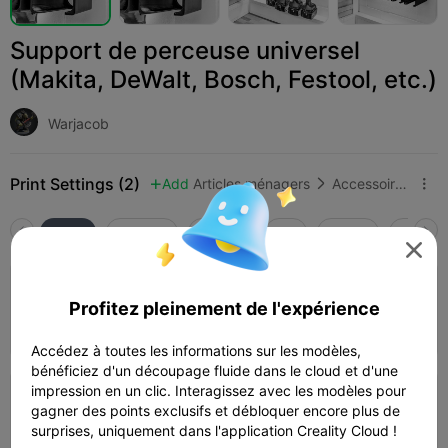
Support de perceuse universel
(Makita, DeWalt, Bosch, Festool, etc.)
Warjacob
Print Settings (2)
Add
Articles ménagers
Accessoires d'électroménager



Tous
K2 Plus
K2 Pro
K2
K2 SE
SPARKX

0.2mm layer, 2 walls, 30% infill
Profitez pleinement de l'expérience
Auteur
1d 18h
3 plates
1067.16g



Accédez à toutes les informations sur les modèles,
bénéficiez d'un découpage fluide dans le cloud et d'une
impression en un clic. Interagissez avec les modèles pour
0.2mm layer, 2 walls, 30% infill
gagner des points exclusifs et débloquer encore plus de
surprises, uniquement dans l'application Creality Cloud !
Auteur
1d 19h
2 plates
1080.91g


