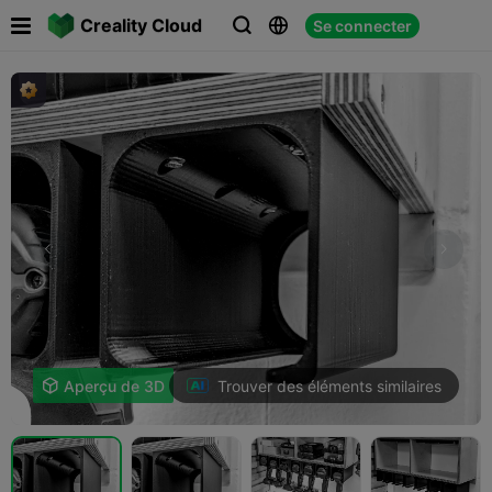

Creality Cloud
Se connecter



Trouver des éléments similaires

Aperçu de 3D