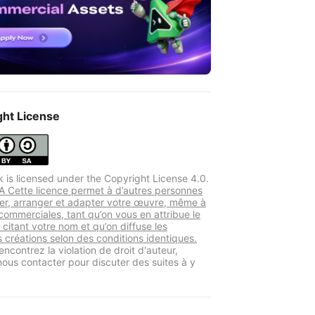
ght License
k is licensed under the Copyright License 4.0.
 Cette licence permet à d’autres personnes
er, arranger et adapter votre œuvre, même à
 commerciales, tant qu’on vous en attribue le
 citant votre nom et qu’on diffuse les
s créations selon des conditions identiques.
encontrez la violation de droit d'auteur,
 nous contacter pour discuter des suites à y