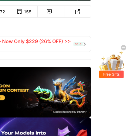
172
155


 — Now Only $229 (26% OFF) >>
sale

Free Gifts