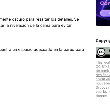
emente oscuro para resaltar los detalles. Se
ar la nivelación de la cama para evitar
Copyri
uentra un espacio adecuado en la pared para
This wor
CC BY-SA
de remix
des fins
crédit en
nouvelle
Si vous r
veuillez
donner.