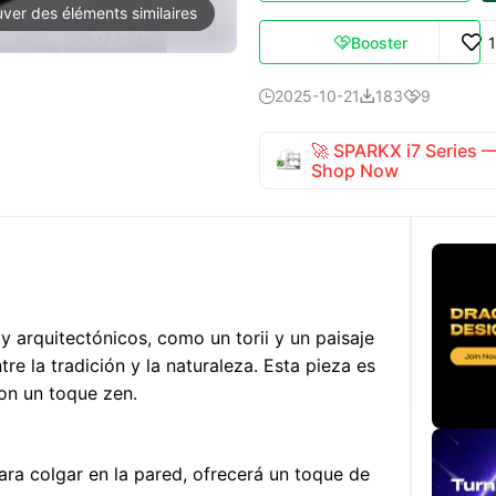
uver des éléments similaires
Booster

2025-10-21
183
9



🚀 SPARKX i7 Series
Shop Now
 arquitectónicos, como un torii y un paisaje
e la tradición y la naturaleza. Esta pieza es
con un toque zen.
ra colgar en la pared, ofrecerá un toque de