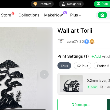

Premium

Designers
Établi


AI

Store
Collections
MakeNow
Plus

Wall art Torii
coreXY 3D
Print Settings (1)
Add
Arti

Tous
K2 Plus
Ender-5
0.2mm layer, 2 
Auteur
02h

Découpes