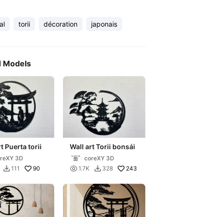
al
torii
décoration
japonais
d Models
t Puerta torii
Wall art Torii bonsái
reXY 3D
coreXY 3D
90

243
111
1.7K
328

