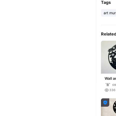
Tags
art mur
Relate
Wall ar
co

336
