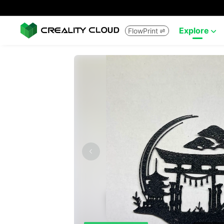
Explore
FlowPrint

