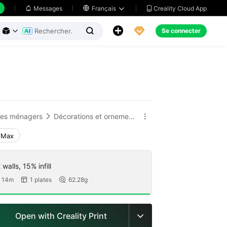
Creality Cloud App
Messages

Français





Se connecter



cles ménagers
Décorations et ornements pour la maison


 Max
walls, 15% infill
 14m
1 plates
62.28g


Open with Creality Print
