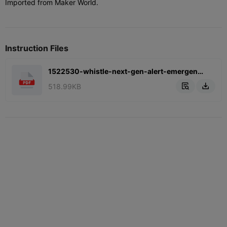
Imported from Maker World.
Instruction Files
1522530-whistle-next-gen-alert-emergency-sport-432ef49b-798e.pdf
518.99KB

