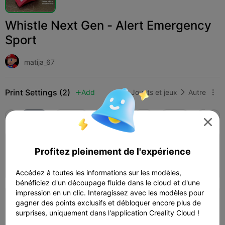
Whistle Next Gen - Alert Emergency
Sport
matija_67
Print Settings (2)
Add
Jouets et jeux
Autre



Tous
K2 Plus
K2 Pro
K2
K2 SE
SPARKX

5.0

0.2mm layer, 2 walls, 15% infill
Profitez pleinement de l'expérience
17m 08s
1 plates
6.16g



Accédez à toutes les informations sur les modèles,
bénéficiez d'un découpage fluide dans le cloud et d'une
impression en un clic. Interagissez avec les modèles pour
0.2mm layer, 2 walls, 15% infill
gagner des points exclusifs et débloquer encore plus de
surprises, uniquement dans l'application Creality Cloud !
54m 18s
1 plates
15.82g


