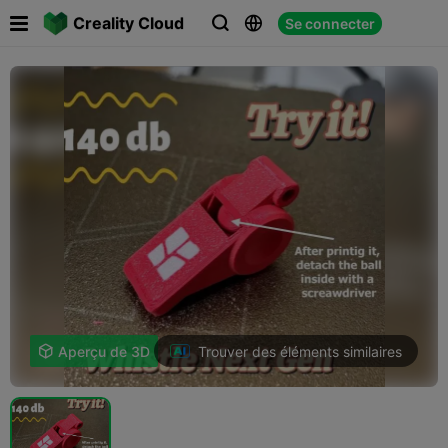

Creality Cloud
Se connecter



Trouver des éléments similaires

Aperçu de 3D