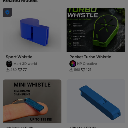
Related Models

Sport Whistle
Pocket Turbo Whistle
Mart 3D world
NP Creative
77
121
480
568

