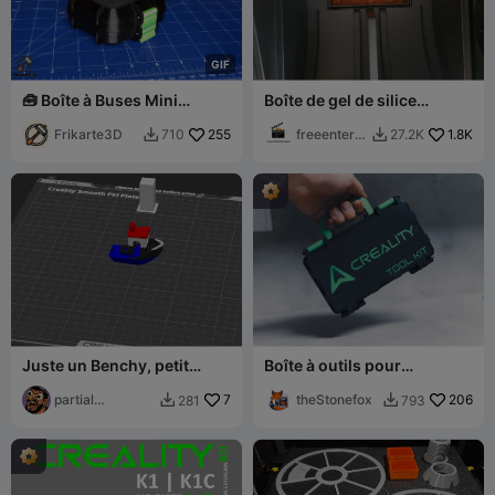
G
I
F
🧰 Boîte à Buses Mini
Boîte de gel de silice
Creality 🔥
Creality CFS
Frikarte3D
255
freeenterta
1.8K
710
27.2K


inment
Juste un Benchy, petit
Boîte à outils pour
bateau quadricolore -
accessoires d'imprimante
Multicolore
partial
7
CREALITY
theStonefox
206
281
793


centipede