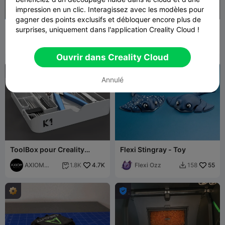
impression en un clic. Interagissez avec les modèles pour
gagner des points exclusifs et débloquer encore plus de
Cliquet anti-stress à 5
Mannequin Féminin 13
surprises, uniquement dans l'application Creality Cloud !
doigts
CV3DP
1.3K
CV3DP
788
5.4K
3.2K


Ouvrir dans Creality Cloud

Annulé
ToolBox pour Creality
Flexi Stingray - Toy
K1/K1C
AXIOM
4.7K
Flexi Ozz
55
1.8K
158


Prints
