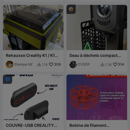
Rehausse Creality K1 / K1C /
Seau à déchets compact
Capot supérieur à évents
Creality Hi
magnétiques
Stompa NZ
309
CV3DP
514
1.1K
1.3K



COUVRE-USB CREALITY
Bobine de filament
(K1, K1C, K1 MAX ET PLUS) /
réutilisable – Conversion