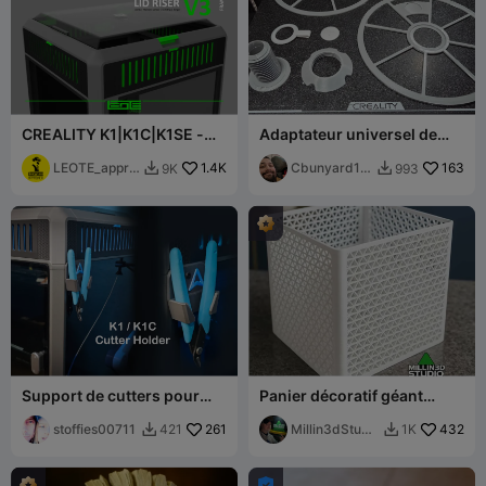
CREALITY K1|K1C|K1SE -
Adaptateur universel de
REHAUSSEUR DE
bobine CFS avec NFC
COUVERCLE V3 [KIT
LEOTE_appro
1.4K
universel RÉUTILISABLE
Cbunyard19
163
9K
993


D'EXTENSION DE CADRE]
ach
86
Support de cutters pour
Panier décoratif géant
panneau latéral avant K1 /
Creality pour K2 Plus Pro K1
K1C
stoffies00711
261
Millin3dStudi
432
421
1K


o
