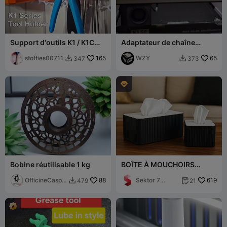
Support d'outils K1 / K1C
Adaptateur de chaîne
pour Multiboard
porte-câbles pour Creality
stoffies00711
165
K1 SE
WZY
65
347
373



Bobine réutilisable 1 kg
BOÎTE À MOUCHOIRS
(PETITE + GRANDE
OfficineCaspe
88
VERSION) / ORGANISATEUR
Sektor 7
619
479
21


rLAB
DE MOUCHOIRS
Studios