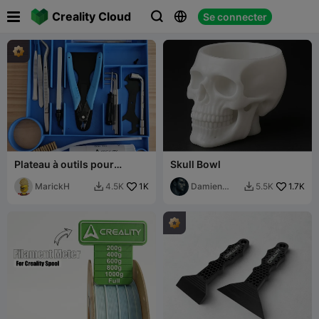

Creality Cloud
Se connecter



Plateau à outils pour
Skull Bowl
Creality K1/ K1C/ K1SE
MarickH
1K
Damien
1.7K
4.5K
5.5K


3MF