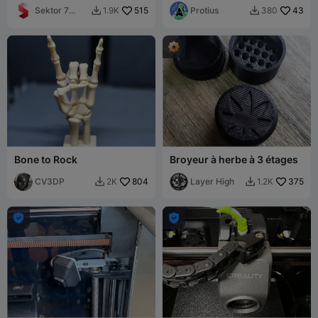
MODS
Sektor 7
515
de bobines en carton
Protius
43
1.9K
380


Studios
Bone to Rock
Broyeur à herbe à 3 étages
CV3DP
804
Layer High
375
2K
1.2K



