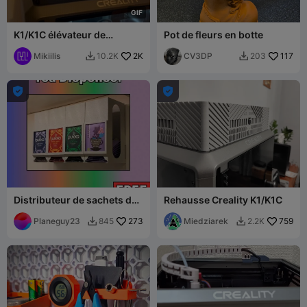
G
I
F
K1/K1C élévateur de
Pot de fleurs en botte
couvercle compact avec
charnières V2 (Mis à jour)
Mikiilis
2K
CV3DP
117
10.2K
203




Distributeur de sachets de
Rehausse Creality K1/K1C
thé
Planeguy23
273
Miedziarek
759
845
2.2K

