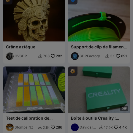
Crâne aztèque
Support de clip de filament
mis à jour empêchant le
CV3DP
282
déroulement de la bobine
3DPFactory
891
708
3K


G
I
F
Test de calibration de
Boîte à outils Creality :
purge CFS pour
Impression en place
ÉCONOMISER du filament
Stompa NZ
286
Davids IT
4.4K
2.1K
17.9K


Garage