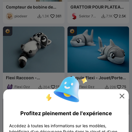
Compteur de bobine de
GRATTOIR POUR PLATEAU
filament
CREALITY / K1 + K1C + K1
piodeer
361
MAX + K2 / ERGONOMIQUE
Sektor 7
2.5K
1.3K
7.1K


Studios
Flexi Raccoon -
Requin Flexi - Jouet/Porte-
Jouet/Porte-clés
clés
Flexi Ozz
116
Flexi Ozz
75
204
226




Profitez pleinement de l'expérience
Accédez à toutes les informations sur les modèles,
bénéficiez d'un découpage fluide dans le cloud et d'une