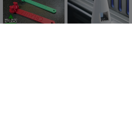
Outil de graissage pour tige
Guide PTFE CFS-C
Z Creality Goofy Plumbers
Crack K1 K2 Ender
Millin3dStudi
246
Alessio28
37
567
174


o
CREALITY K1|K1C|K1SE -
Bac à déchets K1/K1c/K1se
LID RISER V1
pour mise à niveau CFS
LEOTE_appr
353
avec logo
Stompa NZ
274
1.4K
1.2K


oach