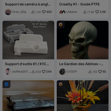
Support de caméra à angle
Creality K1 - Guide PTFE
bien meilleur pour Creality
K1 K1C K1Se K1Max
Oren_3Dp
462
LMaker
3.6K
1.3K
11.6K


Support d'outils K1 / K1C
Le Gardien des Abîmes –
pour panneau arrière de la
Crâne extraterrestre hyper-
série K
stoffies0071
244
détaillé
CV3DP
65
548
165


1
