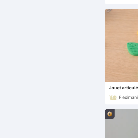
Jouet articul
Fleximan