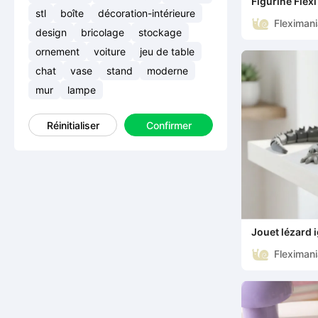
Figurine Flex
collection Fiv
stl
boîte
décoration-intérieure
Fleximan
design
bricolage
stockage
ornement
voiture
jeu de table
chat
vase
stand
moderne
mur
lampe
Réinitialiser
Confirmer
Jouet lézard i
Fleximan