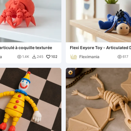
rticulé à coquille texturée
Flexi Eeyore Toy - Articulated
Companion
ia
Fleximania

102

1.4K
245
617
