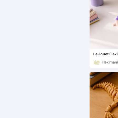
Le Jouet Flex
Cirque Numér
Fleximan