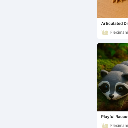
Articulated D
Fantasy Toy
Fleximan
Playful Racco
Animal
Fleximan