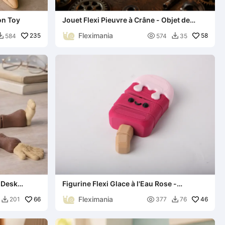
on Toy
Jouet Flexi Pieuvre à Crâne - Objet de
Collection Articulé
Fleximania
235

58
584
574
35


d Desk
Figurine Flexi Glace à l'Eau Rose -
Compagnon de Bureau Kawaii
Fleximania
66

46
201
377
76

