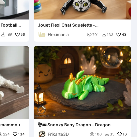
 Football
Jouet Flexi Chat Squelette -
Collectionnable Articulé
Fleximania
56

43
165
701
133


de mammouth
🐉💤 Snoozy Baby Dragon – Dragon
articulé à imprimer en place
Frikarte3D
134

16
224
100
35

