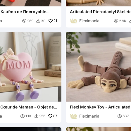
i Kaufmo de l'Incroyable
Articulated Pterodactyl Skelet
ique
ia
Fleximania

21

269
30
2.9K

i Cœur de Maman - Objet de
Flexi Monkey Toy - Articulate
ur la Fête des Mères
Buddy
ia
Fleximania

87

1.1K
256
637
