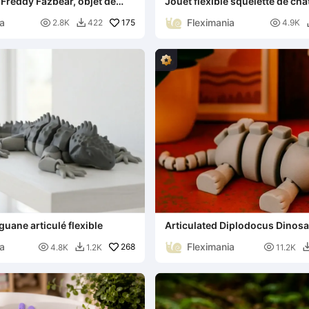
i Freddy Fazbear, objet de
Jouet flexible squelette de ch
e Nights at Freddy's
articulé à collectionner
ia
Fleximania

175

2.8K
422
4.9K

guane articulé flexible
Articulated Diplodocus Dinosau
Toy
ia
Fleximania

268

4.8K
1.2K
11.2K
