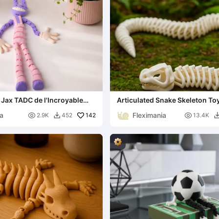
i Jax TADC de l'Incroyable
Articulated Snake Skeleton Toy
ique
Model
ia
Fleximania

142

2.9K
452
13.4K
