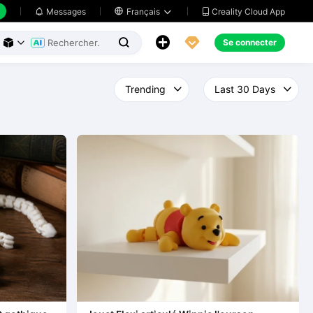
Creality Cloud App
Messages

Français





Se connecter


