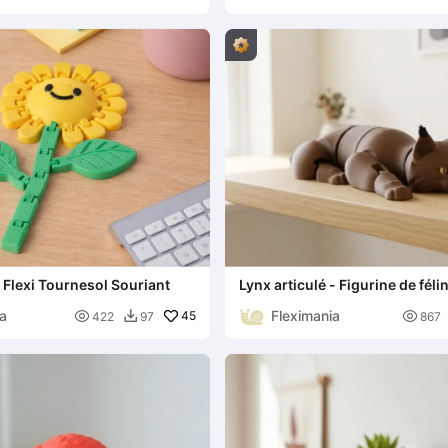
é Flexi Tournesol Souriant
Lynx articulé - Figurine de fél
flexible
ia
Fleximania

45

422
97
867
