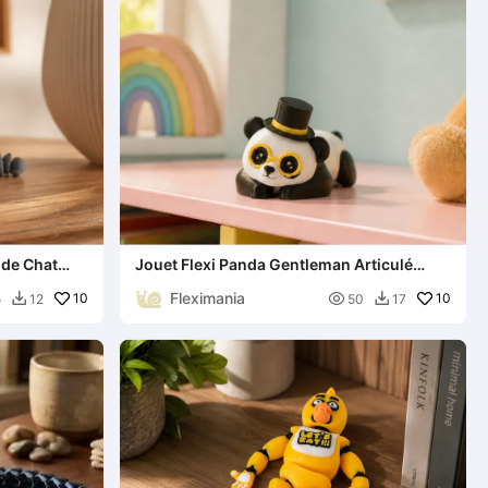
 de Chat
Jouet Flexi Panda Gentleman Articulé
Compagnon de Bureau
Fleximania
10

10
5
12
50
17

