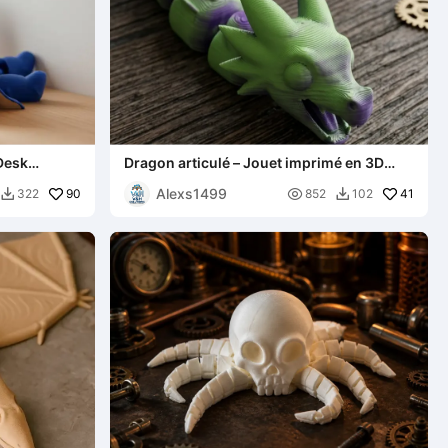
 Desk
Dragon articulé – Jouet imprimé en 3D
flexible / Figurine de bureau
Alexs1499
90

41
322
852
102

