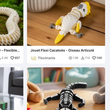
 – Flexible
Jouet Flexi Cacatoès - Oiseau Articulé
Fleximania
657

149
3.4K
1.9K
114

