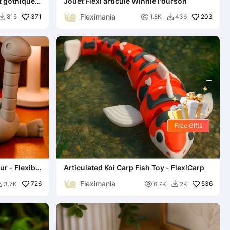
at gothique
Jouet Flexi articulé Winnie l'ourson
Fleximania
371

203
815
1.8K
436


Free Gifts
r - Flexible
Articulated Koi Carp Fish Toy - FlexiCarp
Fleximania
726

536
3.7K
6.7K
2K

