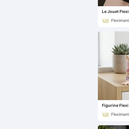
Le Jouet Flex
Cirque Numér
Fleximan
Figurine Flex
collection po
Fleximan