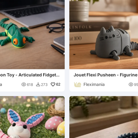
on Toy - Articulated Fidget
Jouet Flexi Pusheen - Figurine
Articulée Kawaii
ia
Fleximania

62

618
273
9
