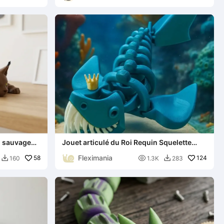
in sauvage
Jouet articulé du Roi Requin Squelette
avec Couronne
Fleximania
58

124
160
1.3K
283

