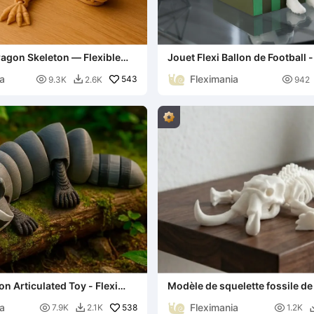
ragon Skeleton — Flexible
Jouet Flexi Ballon de Football -
Articulé à Collectionner
ia
Fleximania

543

9.3K
2.6K
942

on Articulated Toy - Flexi
Modèle de squelette fossile 
articulé
ia
Fleximania

538

7.9K
2.1K
1.2K
