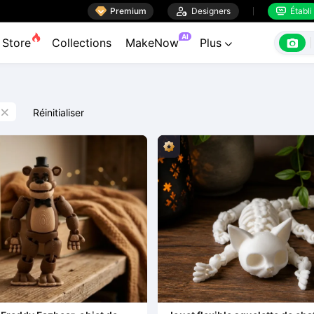

Premium

Designers
Établi


AI

Store
Collections
MakeNow
Plus

Réinitialiser
