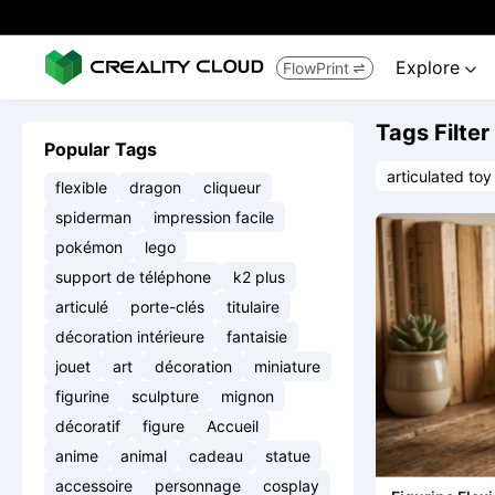
Explore
FlowPrint


Tags Filter
Popular Tags
articulated toy
flexible
dragon
cliqueur
spiderman
impression facile
pokémon
lego
support de téléphone
k2 plus
articulé
porte-clés
titulaire
décoration intérieure
fantaisie
jouet
art
décoration
miniature
figurine
sculpture
mignon
décoratif
figure
Accueil
anime
animal
cadeau
statue
accessoire
personnage
cosplay