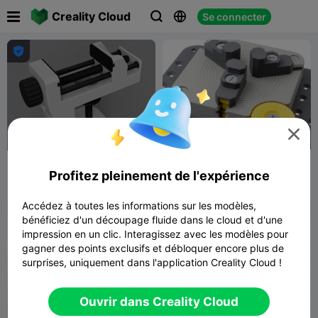

Creality Cloud
Se connecter





Etau à pince - Entièrement
Étau à trois mors pour
Profitez pleinement de l'expérience
imprimable en 3D
établi
MuskokaRe
3.3K
AliSev
368
6.1K
639


search
Accédez à toutes les informations sur les modèles,
bénéficiez d'un découpage fluide dans le cloud et d'une
impression en un clic. Interagissez avec les modèles pour
gagner des points exclusifs et débloquer encore plus de
surprises, uniquement dans l'application Creality Cloud !
Ouvrir dans Creality Cloud
250