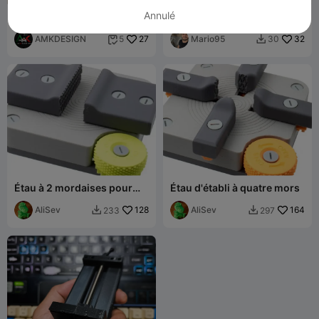
Annulé
Étau d'établi IV
Morsa da banco
AMKDESIGN
27
Mario95
32
5
30


Étau à 2 mordaises pour
Étau d'établi à quatre mors
établi
AliSev
128
AliSev
164
233
297

