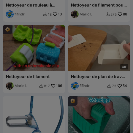
Nettoyeur de rouleau à
Nettoyeur de filament pour
peinture – Accessoire pour
tube PTFE
perceuse
fifindr
10
Mario L
88
18
275


G
I
F
Nettoyeur de filament
Nettoyeur de plan de travail
- Ramasse-miettes de table
Mario L
196
fifindr
54
817
73

