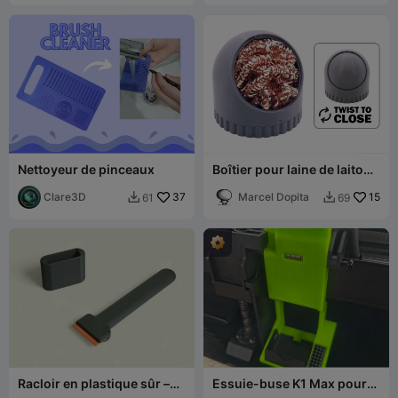
Nettoyeur de pinceaux
Boîtier pour laine de laiton /
Nettoyeur de panne de fer à
Clare3D
37
souder
Marcel Dopita
15
61
69


Racloir en plastique sûr –
Essuie-buse K1 Max pour
Outil de changement de
BEN2C NAUTILUS