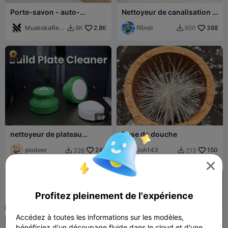
Porte-savon - auto-
Nettoyeur de canalisation /
drainant
Furet
MuskokaRes
2.8K
fifindr
388
8K
650


earch
G
I
F
nettoyeur de plateau
Buse de douche
creality
piodeer
247
Joh143
150
328
213



Profitez pleinement de l'expérience
Accédez à toutes les informations sur les modèles,
bénéficiez d'un découpage fluide dans le cloud et d'une