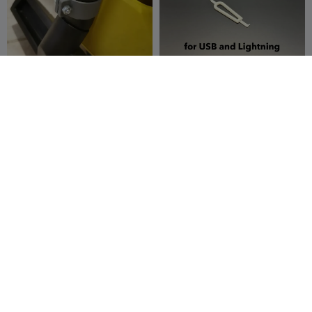
Kärcher WD clamp
Phone Port Cleaning Tool
Lukas Tools>Hand Tools
z4h0n
17
Copyright Cl
Lukinxty
268
240
703


300
Rampe réglable pour robot
Nettoyeur de canalisation
aspirateur avec
de salle de bains à prise
caoutchouc et aimant
Sebastian Streng
5
facile
RafalCzarneck
22
4
119


intégrés
i