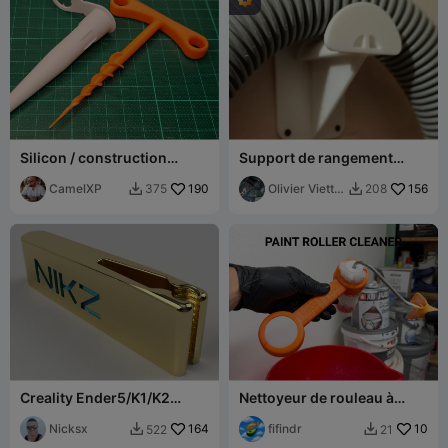
Silicon / construction
Support de rangement
adhesive nozzle cleaner
pour tuyau d'aspirateur
CamelXP
190
Olivier Vietti-
156
375
208


Teppa
Creality Ender5/K1/K2
Nettoyeur de rouleau à
Series Z-Axis Lead Screw
peinture
Cleaner
Nicksx
164
fifindr
10
522
21

