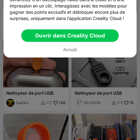
impression en un clic. Interagissez avec les modèles pour
G
I
F
gagner des points exclusifs et débloquer encore plus de
nettoyeur d'axes creality
Nettoyant pour enceinte
surprises, uniquement dans l'application Creality Cloud !
d'impression Nettoyant
piodeer
143
pour plateau d'impression
Beo666
405
237
1.4K


Aide au nettoyage
Ouvrir dans Creality Cloud
Annulé
Nettoyeur de port USB
Nettoyeur de port USB
Zaanko
146
2G DSGN
74
172
176

