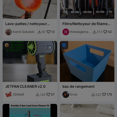
Lave-pattes / nettoyeur
Filtre/Nettoyeur de filament
"Paw" - NOUVELLE version.
CFS
Kamil Sokalski
12
thelolageman
42
60
213


n

JETFAN CLEANER v2.0
bac de rangement
3DMaR
57
Drist
178
145
522

