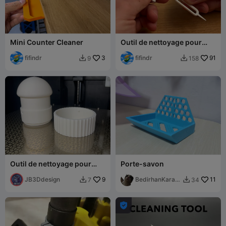
Mini Counter Cleaner
Outil de nettoyage pour
écouteurs
fifindr
3
fifindr
91
9
158


Outil de nettoyage pour
Porte-savon
plateau d'impression -
Nettoyage du plateau A
JB3Ddesign
9
BedirhanKarak
11
7
34


uş
