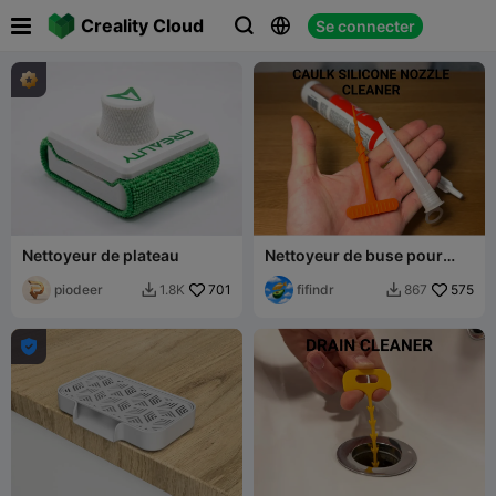

Creality Cloud
Se connecter



Nettoyeur de plateau
Nettoyeur de buse pour
mastic / silicone
piodeer
701
fifindr
575
1.8K
867


