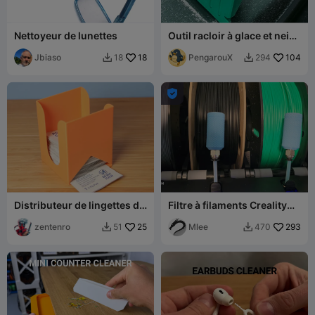
Nettoyeur de lunettes
Outil racloir à glace et neige
en forme de cale pour pare-
Jbiaso
18
brise hivernal avec
PengarouX
104
18
294


rangement

Distributeur de lingettes de
Filtre à filaments Creality
nettoyage à l'alcool
K2 Plus CFS
isopropylique
zentenro
25
Mlee
293
51
470

