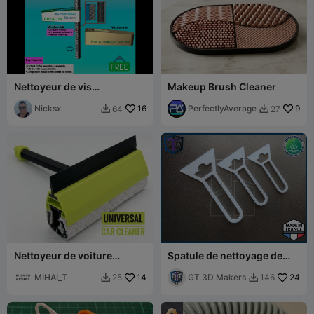
Nettoyeur de vis
Makeup Brush Cleaner
trapézoïdale de l'axe Z pour
séries Creality
Nicksx
16
PerfectlyAverage
9
64
27


Ender5/K1/K2 V2.0
Nettoyeur de voiture
Spatule de nettoyage de
universel
plateau d'imprimante 3D
MIHAI_T
14
rapide et légère, racloir de
GT 3D Makers
24
25
146


plateau