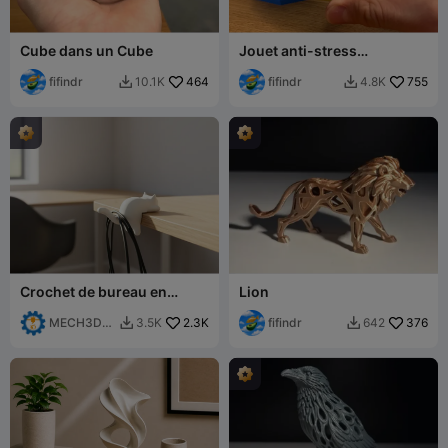
Cube dans un Cube
Jouet anti-stress
octogonal
fifindr
464
fifindr
755
10.1K
4.8K


Crochet de bureau en
Lion
forme de chat –
Organisateur de câbles
MECH3D
2.3K
fifindr
376
3.5K
642


PRINTING