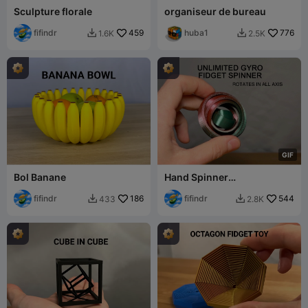
Sculpture florale
organiseur de bureau
fifindr
459
huba1
776
1.6K
2.5K


G
I
F
Bol Banane
Hand Spinner
Gyroscopique Illimité
fifindr
186
fifindr
544
433
2.8K

