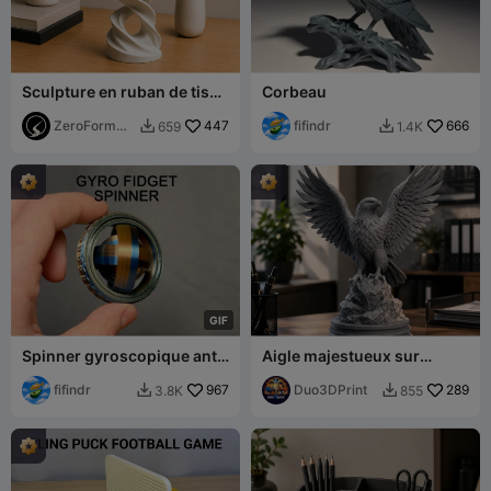
Sculpture en ruban de tissu
Corbeau
fluide (Sans support)
ZeroForm
447
fifindr
666
659
1.4K


Studio
G
I
F
Spinner gyroscopique anti-
Aigle majestueux sur
stress
rocher – Statue décorative
fifindr
967
détaillée
Duo3DPrint
289
3.8K
855

