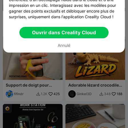
impression en un clic. Interagissez avec les modèles pour
gagner des points exclusifs et débloquer encore plus de
Renne Moderne
Groot Chibi
surprises, uniquement dans l'application Creality Cloud !
fifindr
660
alvarowkz
138
2.5K
500


Ouvrir dans Creality Cloud
Annulé
Support de doigt pour
Adorable lézard crocodile
téléphone
Flexi – Bébé reptile articulé
fifindr
425
Ginkel3D
188
1.2K
348

