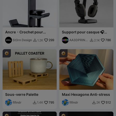
Ancre ⬝ Crochet pour
Support pour casque 🎧
casque
Design moderne sans
St3rn Design
299
supports
AA3DPRINTI
786
1.2K
2.1K


NG
Sous-verre Palette
Maxi Hexagone Anti-stress
fifindr
795
fifindr
512
1.4K
2K

