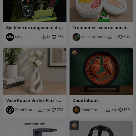
Système de rangement de
Trombones avec un bocal à
bureau modulaire | Support
trombones
de téléphone MagSafe
Meyui
276
Millin3dStudio
596
1K
1K


Vase Ruban Vortex Flux -
Deux hiboux
Jardinière Sculpturale en
Spirale Moderne
ZeroForm
773
BondFire
170
2.2K
228


Studio