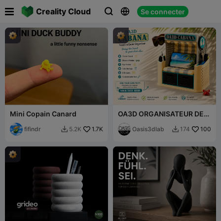

Creality Cloud
Se connecter



Mini Copain Canard
OA3D ORGANISATEUR DE
BUREAU CABANA
fifindr
1.7K
Oasis3dlab
100
5.2K
174

