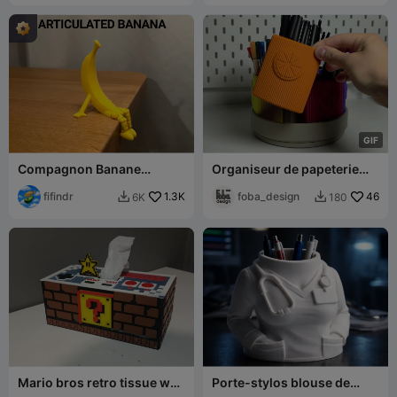
G
I
F
Compagnon Banane
Organiseur de papeterie
Articulé
rotatif à 360°
fifindr
1.3K
foba_design
46
6K
180


Mario bros retro tissue wet
Porte-stylos blouse de
wipes box dispenser
médecin – Organiseur de