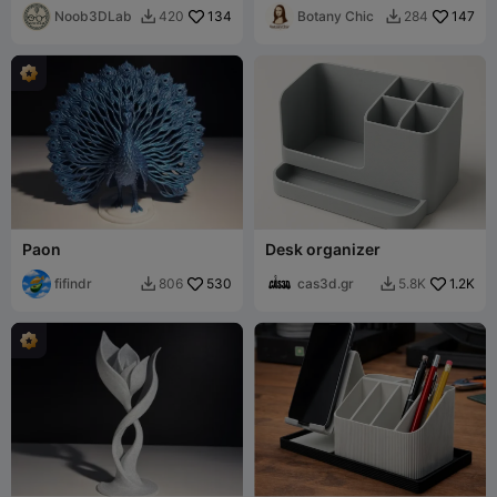
Noob3DLab
134
bureau médical
Botany Chic
147
420
284


Paon
Desk organizer
fifindr
530
cas3d.gr
1.2K
806
5.8K

