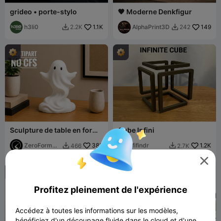
grideo • porte-stylo
🖤 Moderne Denkfigur
h3li0
1.1K
AlphaPrint3D
149
2.2K
242


Sculpture de table en forme
Cube Infini
de fantôme adorable
ZeroForm
383
fifindr
1.2K
466
2.7K


Studio

Profitez pleinement de l'expérience
Accédez à toutes les informations sur les modèles,
bénéficiez d'un découpage fluide dans le cloud et d'une