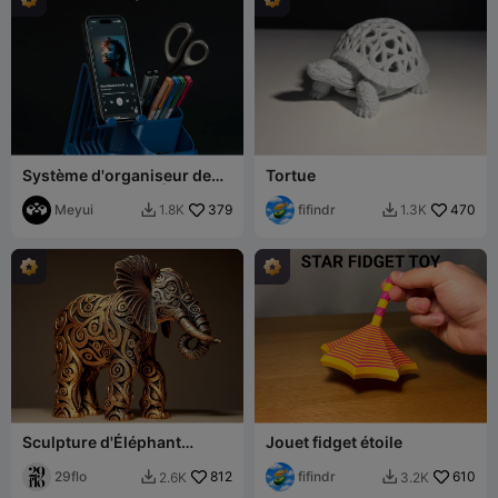
Système d'organiseur de
Tortue
bureau modulaire | Module
support pour iPhone
Meyui
379
fifindr
470
1.8K
1.3K


Sculpture d'Éléphant
Jouet fidget étoile
Design
29flo
812
fifindr
610
2.6K
3.2K

