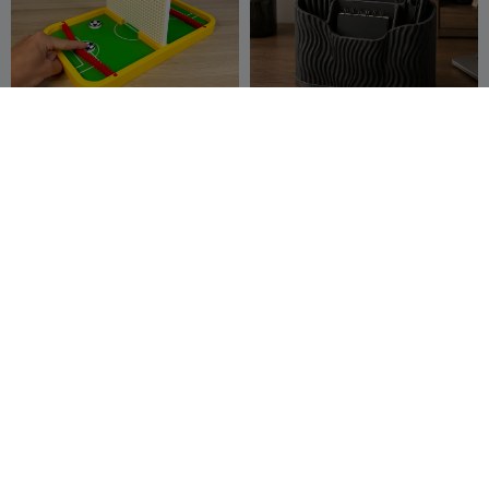
Jeu de football à palets
Organiseur de bureau à
élastiques
vagues modernes
fifindr
426
ALIX3D
189
843
191


Pieuvre
Cable holder - 4 size
fifindr
365
AK3D
649
522
2.7K

