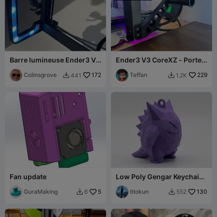
Barre lumineuse Ender3 V3
Ender3 V3 CoreXZ - Porte-
KE ADD Diffuseurs
bobine (face arrière)
Colinsgrove
172
Teffan
229
441
1.2K


Fan update
Low Poly Gengar Keychain |
#05
GuraMaking
5
titokun
130
6
552

