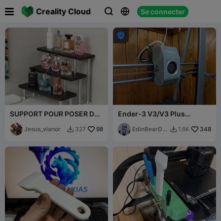

Creality Cloud
Se connecter




SUPPORT POUR POSER DES
Ender-3 V3/V3 Plus
OBJETS (EXEMPLE :
Couvercle de tête d'outil
FLACONS DE COLOGNE)
Jesus_vianor
98
EdinBearDra
348
327
1.6K


gon