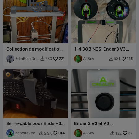
Collection de modifications
1-4 BOBINES_Ender3 V3
pour Ender-3 V3
Plus_Montage
EdinBearDra
221
supérieur/Capteur de fin de
AliSev
116
780
531


gon
filament/Barre lumineuse
Serre-câble pour Ender-3
Ender 3 V3 et V3
V3 SE/KE (sans support)
Plus__Couvercle
hapedevee
914
magnétique de tête
AliSev
37
2.9K
122


d'impression