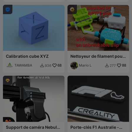

Calibration cube XYZ
Nettoyeur de filament pour
tube PTFE
TAWAMBA
68
Mario L
88
936
277



Support de caméra Nebula
Porte-clés F1 Australie -
pour Ender 3 V3 ( SE-KE )
Circuit d'Albert Park