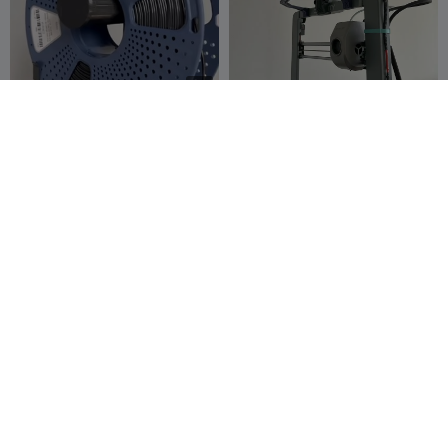
G
I
F
Support de bobine cool
Ender 3 V3 CoreXZ Willys -
pour Ender-3 V3 SE/KE
Le support de bobine
Masiunas
197
supérieur ultime
eXthemaX
135
619
397



Ender 3 V3 KE - Clip pour
Ender3v3 Version 1:1 du
câble plat
support pour téléphone
Barbatosca
108
portable
Creality
103
161
174

