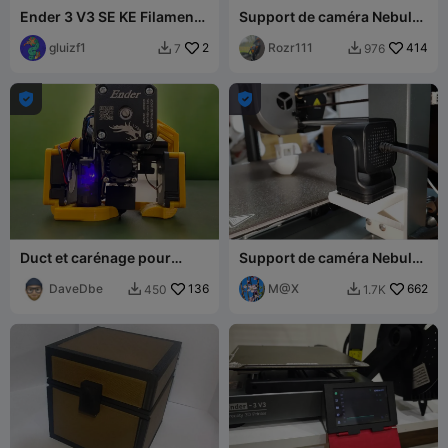
Ender 3 V3 SE KE Filament
Support de caméra Nebula
Guide
pour Ender 3 v3
gluizf1
2
Rozr111
414
7
976




Duct et carénage pour
Support de caméra Nebula
double ventilateur 4010
pour Ender-3 V3
pour Creality Ender 3 V3 SE
DaveDbe
136
M@X
662
450
1.7K

