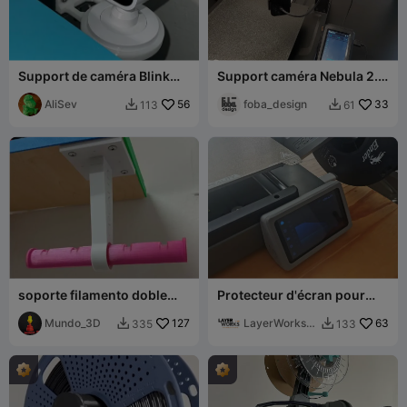
Support de caméra Blink
Support caméra Nebula 2.0
pour Ender 3 V3 Plus
- 25 % DE FILAMENT EN
AliSev
56
MOINS + astuces
foba_design
33
113
61


d'impression
soporte filamento doble
Protecteur d'écran pour
para colgar - double
Ender-3 V3
filament
Mundo_3D
127
LayerWorks
63
335
133


Lab