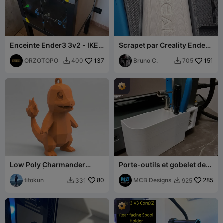
Enceinte Ender3 3v2 - IKEA
Scrapet par Creality Ender
Lack - Imprimante ouverte
3-V3
ORZOTOPO
137
Bruno C.
151
400
705


Low Poly Charmander
Porte-outils et gobelet de
Keychain | #02
rangement pour Ender 3 V3
titokun
80
MCB Designs
285
331
925

