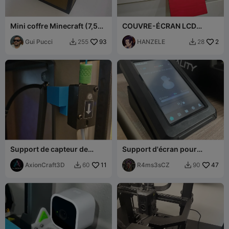
Mini coffre Minecraft (7,5
COUVRE-ÉCRAN LCD
cm) – Remix SANS AMS
ENDER3V3
Gui Pucci
93
HANZELE
2
255
28


Support de capteur de
Support d'écran pour
filament supérieur avant
Ender 3 v3 KE
pour Ender 3V3 Plus
AxionCraft3D
11
R4ms3sCZ
47
60
90

