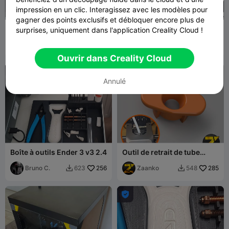
impression en un clic. Interagissez avec les modèles pour
gagner des points exclusifs et débloquer encore plus de
Porte-outils pour Ender-3
Bac à crottes gauche
surprises, uniquement dans l'application Creality Cloud !
V3 SE/KE (sans support)
ender3 v3 KE/SE facile à
hapedevee
2.9K
retirer pour le nettoyer.
BlackH_CT
243
9.7K
680


Ouvrir dans Creality Cloud
Annulé
Boîte à outils Ender 3 v3 2.4
Outil de retrait de tube
PTFE facile - Ender 3 v3
Bruno C.
256
Zaanko
285
623
548


