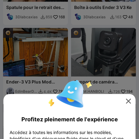
Spatule pour le retrait des
Boîte à outils Ender 3 V3 Ke
pièces 3D du plateau
3Dlabcaxias
168
3Dlabcaxias
48
859
163


Ender-3 V3 Plus Mod
Support de caméra
Collection
Ender3V3-Plus
EdinBearDr
786
M.HANBOLI
194
4.4K
726


agon


Profitez pleinement de l'expérience
Accédez à toutes les informations sur les modèles,
bénéficiez d'un découpage fluide dans le cloud et d'une