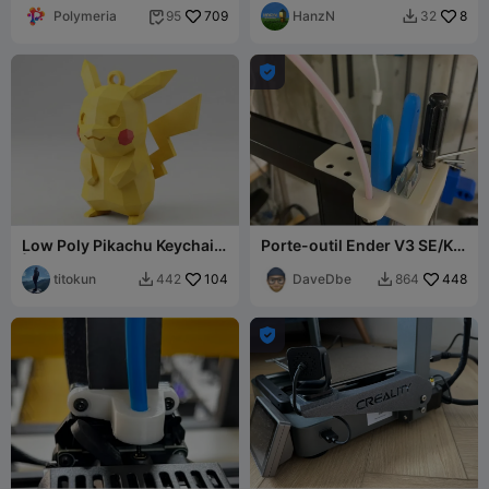
de Polymeria
Polymeria
709
(Bicolore / Fi
HanzN
8
95
32



Low Poly Pikachu Keychain
Porte-outil Ender V3 SE/KE
| #04
avec guide-filament PC4-
titokun
104
М10x1,5
DaveDbe
448
442
864


