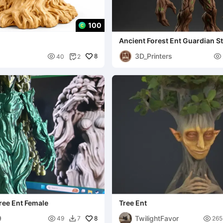
100
Ancient Forest Ent Guardian St
Fantasy Tree Creature
3D_Printers

8

40
2

Tree Ent Female
Tree Ent
9
TwilightFavor

8

49
7
265
