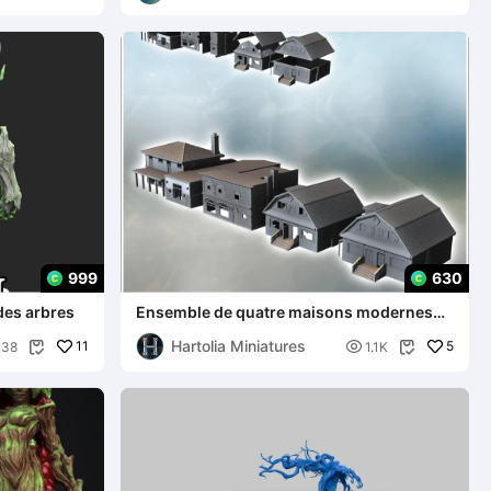
999
630
des arbres
Ensemble de quatre maisons modernes
avec une cheminée, des murs en briques
Hartolia Miniatures
11
et une entrée

5
338
1.1K

