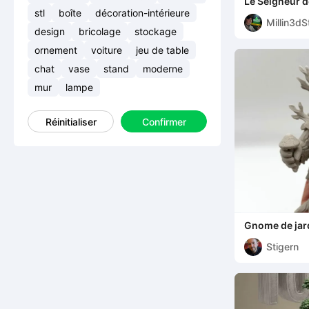
Le Seigneur 
Sylvebarbe St
stl
boîte
décoration-intérieure
Millin3dS
design
bricolage
stockage
ornement
voiture
jeu de table
chat
vase
stand
moderne
mur
lampe
Réinitialiser
Confirmer
Gnome de jar
Stigern