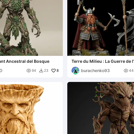
nt Ancestral del Bosque
Terre du Milieu : La Guerre de 
Miniatures du Seigneur des A
3D
burachenko93

8

94
23
44
