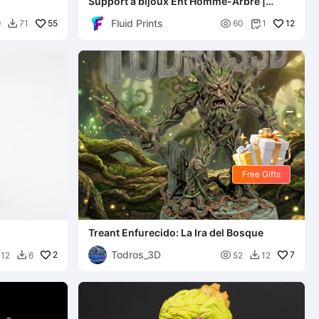
Support à bijoux Ent Homme-Arbre |
Porte-accessoires Esprit de la Nature
Fluid Prints
55

12
9
71
60
1


Free Gifts
Treant Enfurecido: La Ira del Bosque
Todros_3D
2

7
12
6
52
12

