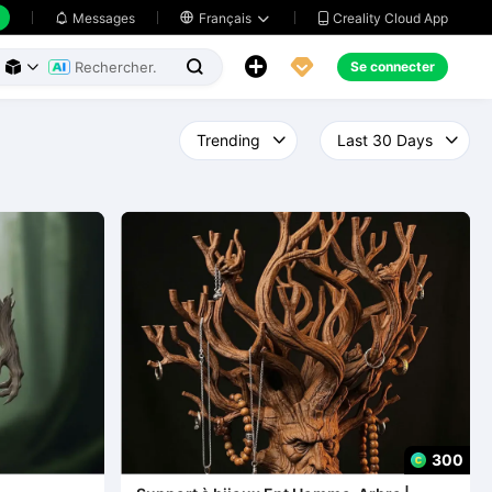
Creality Cloud App
Messages

Français





Se connecter



300