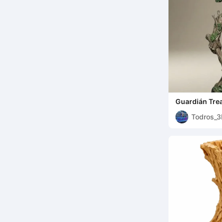
Guardián Trea
Todros_