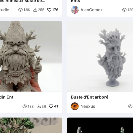
des Anneaux Buste de
Ents
atue Lotr Ent
tudio
AlanGomez

176

1.8K
255
12

din Ent
Buste d'Ent arboré
Neexus

41

183
36
