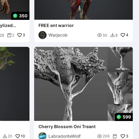
350
ylized
FREE ent warrior
Warjacob
3

4
28
2
50
8


599
Cherry Blossom Oni Treant
LabradoriteWolf
10

3
20
206

