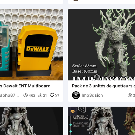
ts Dewalt ENT Multiboard
Pack de 3 unités de guetteurs 
Raph6870
Imp3dsion

21

462
21

