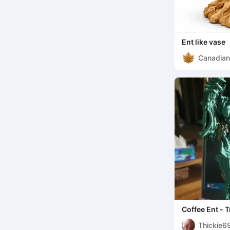
Ent like vase
Canadian
Coffee Ent - 
Thickie6