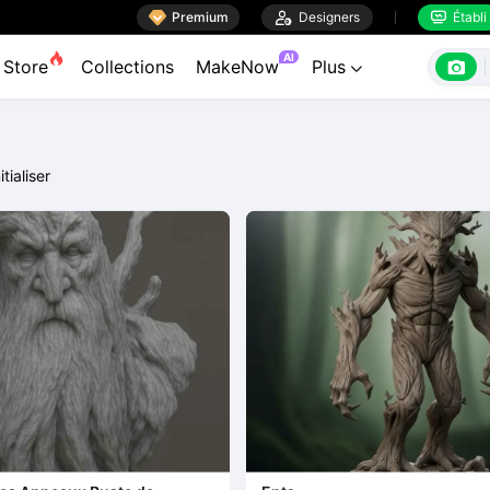

Premium

Designers
Établi


AI

Store
Collections
MakeNow
Plus

itialiser