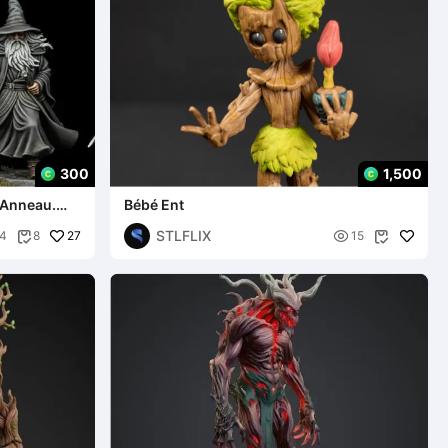
300
1,500
l'Anneau.
Bébé Ent
nneaux
STLFLIX
27

4
8
15

