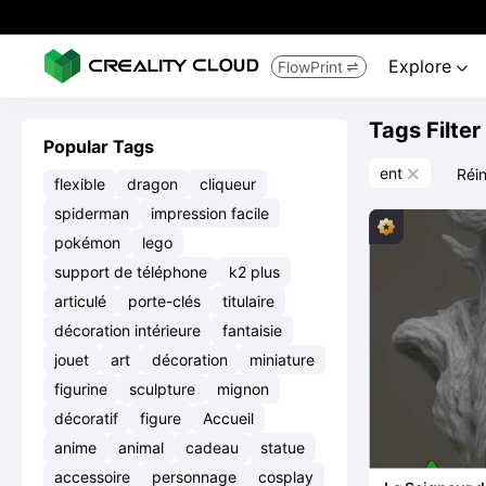
Explore
FlowPrint


Tags Filter
Popular Tags
ent
Réin

flexible
dragon
cliqueur
spiderman
impression facile
pokémon
lego
support de téléphone
k2 plus
articulé
porte-clés
titulaire
décoration intérieure
fantaisie
jouet
art
décoration
miniature
figurine
sculpture
mignon
décoratif
figure
Accueil
anime
animal
cadeau
statue
accessoire
personnage
cosplay