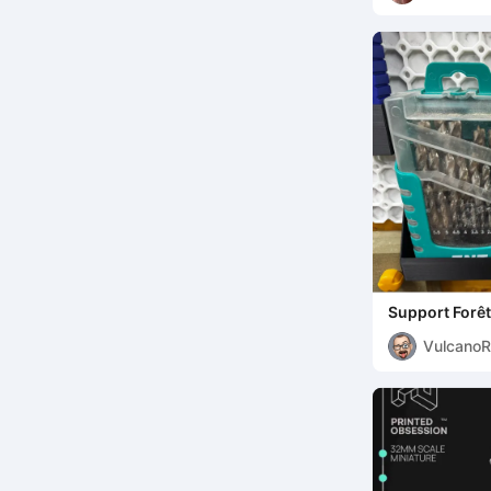
Support Forê
Vulcano
0