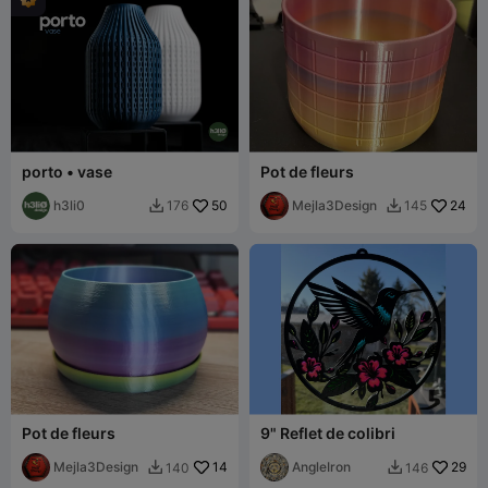
porto • vase
Pot de fleurs
h3li0
50
Mejla3Design
24
176
145


Pot de fleurs
9" Reflet de colibri
Mejla3Design
14
AngleIron
29
140
146

