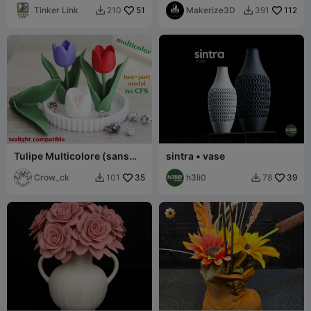
Tinker Link
51
Makerize3D
112
210
391


Tulipe Multicolore (sans
sintra • vase
CFS)
Crow_ck
35
h3li0
39
101
78

