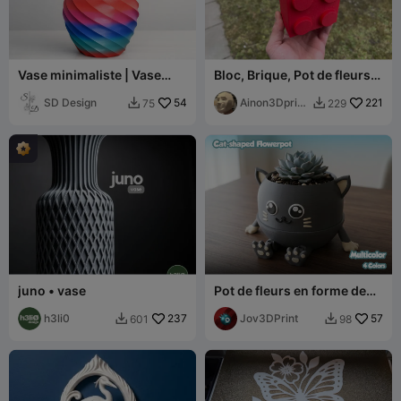
Vase minimaliste | Vase
Bloc, Brique, Pot de fleurs
minimaliste
LEGO, Vase
SD Design
54
Ainon3Dprint
221
75
229


cz
juno • vase
Pot de fleurs en forme de
chat - Multicolore - Pattes
h3li0
237
flexibles
Jov3DPrint
57
601
98

