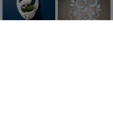
Jardinière Murale et
Art mural filigrané
Décoration Héron
Papillons & Fleurs
Samanta123
6
kojak.nr
20
14
73


Twisted Vanta Vase
Vase (vazo)
Nozzle Ninjas
15
MEV3D
25
37
74

