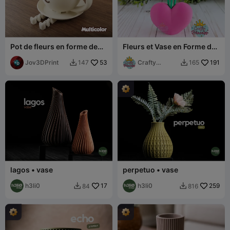
Pot de fleurs en forme de
Fleurs et Vase en Forme de
tasse de café - Multicolore
Cœur
Jov3DPrint
53
Crafty
191
147
165


Princess
lagos • vase
perpetuo • vase
h3li0
17
h3li0
259
84
816

