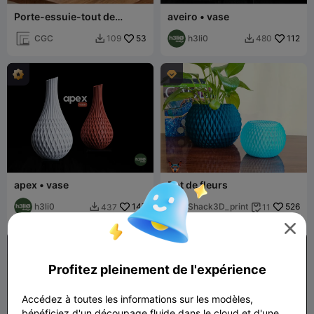
Porte-essuie-tout de
aveiro • vase
cuisine
CGC
53
h3li0
112
109
480



apex • vase
Pot de fleurs
h3li0
147
Shack3D_print
526
437
11



Profitez pleinement de l'expérience
Accédez à toutes les informations sur les modèles,
bénéficiez d'un découpage fluide dans le cloud et d'une