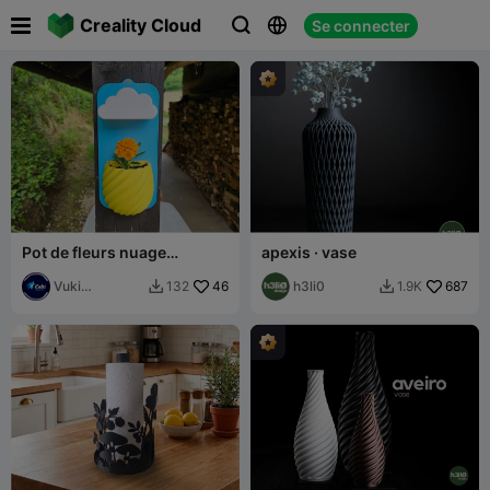

Creality Cloud
Se connecter



Pot de fleurs nuage
apexis · vase
pluvieux
Vuki
46
h3li0
687
132
1.9K


Production