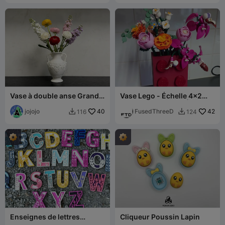
Vase à double anse Grand
Vase Lego - Échelle 4x2
vase d'intérieur
pour Fleurs Lego - Échelle
jojojo
40
780%
FusedThreeD
42
116
124


Enseignes de lettres
Cliqueur Poussin Lapin
florales