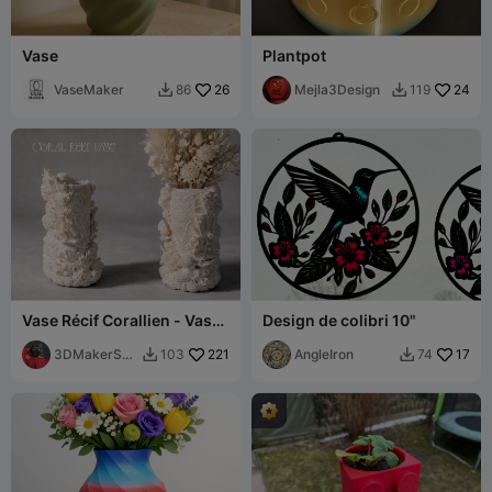
Vase
Plantpot
VaseMaker
26
Mejla3Design
24
86
119


Vase Récif Corallien - Vase
Design de colibri 10"
Sculptural Ultra-Détaillé
3DMakerSpa
221
AngleIron
17
103
74


ceOfficial