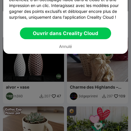
impression en un clic. Interagissez avec les modèles pour
gagner des points exclusifs et débloquer encore plus de
Cellform - Vase Voronoi
vanta · vase
surprises, uniquement dans l'application Creality Cloud !
DesignByIsnes
75
h3li0
1.9K
270
7.5K


Ouvrir dans Creality Cloud
Annulé
alvor • vase
Charme des Highlands –
Panier jardinière douillet de
h3li0
47
la vache Highland
3dgeprintnl
109
207
297

