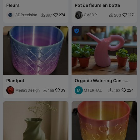
Fleurs
Pot de fleurs en botte
3DPrecision
274
CV3DP
117
897
203



Plantpot
Organic Watering Can -
Fluid Form, Exceptional
Mejla3Design
39
Functionality
MTERHAL
224
155
452

