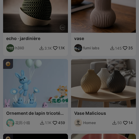
echo · jardinière
vase
h3li0
1.1K
fumi labs
35
3.1K
145


Ornement de lapin tricoté
Vase Malicious
de Pâques démontable,
sans CFS requis
花田小猫
459
Homee
14
1.1K
50

