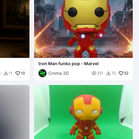
Iron Man funko pop - Marvel
Croma 3D
10

52
2
11
251
72

