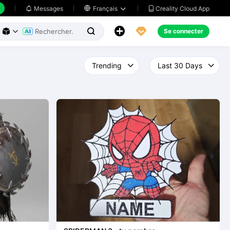
Creality Cloud App
Messages

Français





Se connecter


