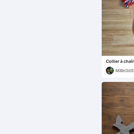
Collier à chaî
America Marv
Millin3dS