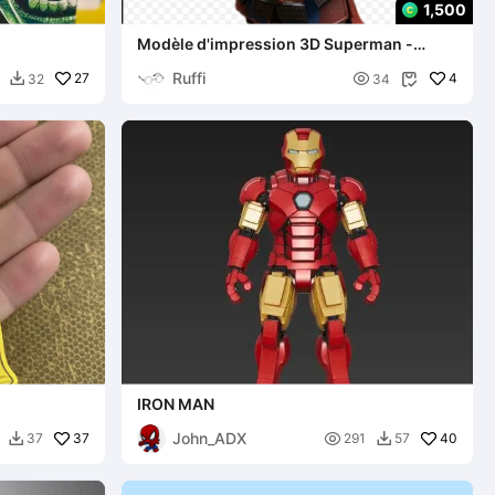
1,500
Modèle d'impression 3D Superman -
Miniature en armure japonaise
Ruffi
27

4
32
34


IRON MAN
John_ADX
37

40
37
291
57

