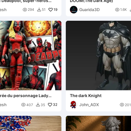
i Deadpool, super-héros
DOOM(The Dark Age)
rvel
esh
Guarida3D

19

294
51
1.6K

irée du personnage Lady
The dark Knight
Marvel
esh
John_ADX

32

407
35
201
