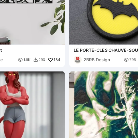
t
LE PORTE-CLÉS CHAUVE-SOU
ee
2BRB Design

134

1.9K
290
795
