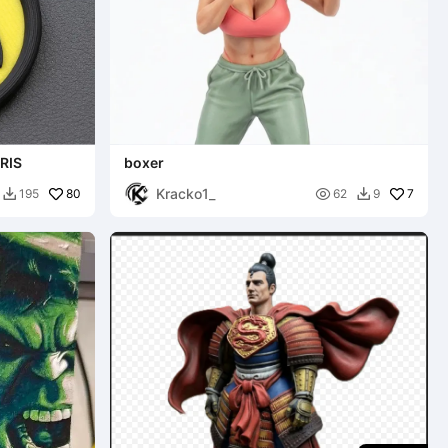
RIS
boxer
Kracko1_
80

7
195
62
9

