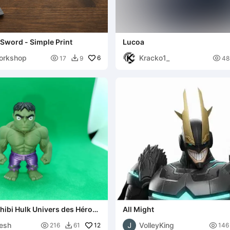
 Sword - Simple Print
Lucoa
orkshop
Kracko1_

6

17
9
48

Chibi Hulk Univers des Héros
All Might
esh
VolleyKing

12

216
61
146
