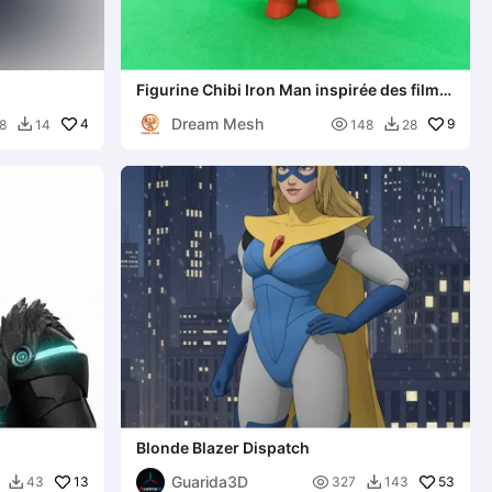
Figurine Chibi Iron Man inspirée des films
de super-héros Marvel
Dream Mesh
4

9
8
14
148
28


Blonde Blazer Dispatch
Guarida3D
13

53
43
327
143

