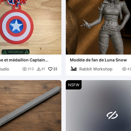
ne et médaillon Captain
Modèle de fan de Luna Snow
el
tudio
Rabbit Workshop

22

313
61
4

NSFW
