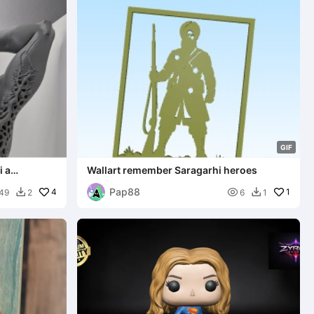
G
I
F
i a
Wallart remember Saragarhi heroes
Pap88
4

1
49
2
6
1

