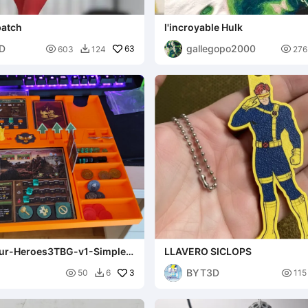
patch
l'incroyable Hulk
3D
gallegopo2000

63

603
124
276

eur-Heroes3TBG-v1-Simple-
LLAVERO SICLOPS
Fidget
BYT3D

3

50
6
115
