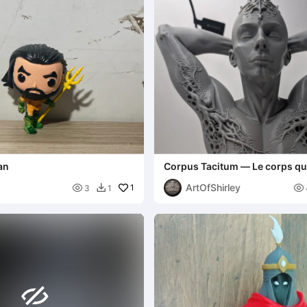
an
Corpus Tacitum — Le corps qu
combattu en silence
ArtOfShirley

1

3
1

