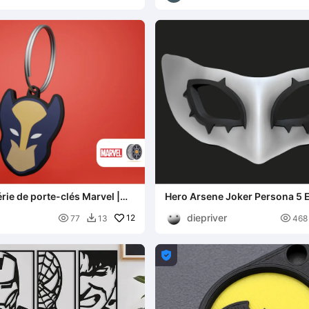
rie de porte-clés Marvel |
Hero Arsene Joker Persona 5 
Cosplay stl free
diepriver

12

77
13
468

