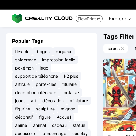
Explore
FlowPrint


Tags Filter
Popular Tags
heroes

flexible
dragon
cliqueur
spiderman
impression facile
pokémon
lego
support de téléphone
k2 plus
articulé
porte-clés
titulaire
décoration intérieure
fantaisie
jouet
art
décoration
miniature
figurine
sculpture
mignon
décoratif
figure
Accueil
anime
animal
cadeau
statue
accessoire
personnage
cosplay