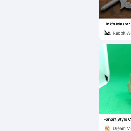
Link's Master
Rabbit W
Fanart Style 
Marvel
Dream M