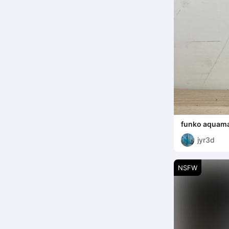
funko aquam
jyr3d
NSFW