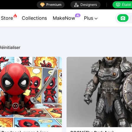

Premium

Designers
Établi


AI

Store
Collections
MakeNow
Plus

Réinitialiser