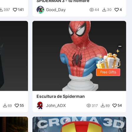
SPIDERMAN 3 - tu nombre
Good_Day
141

4
397
44
30


Free Gifts
Escultura de Spiderman
John_ADX
55

54
69
317
89

