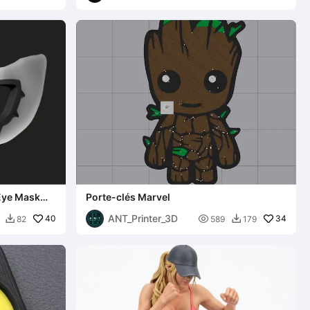
Eye Mask
Porte-clés Marvel
ANT_Printer_3D
40

34
82
589
179

