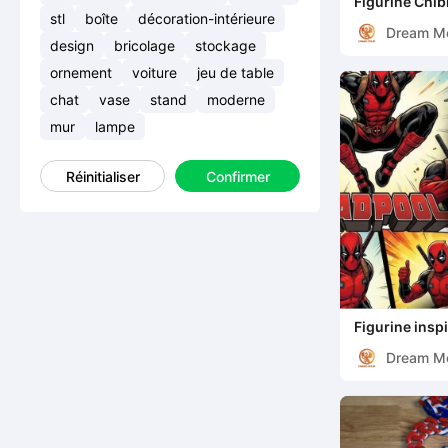
Figurine Chib
inspiré de Ma
stl
boîte
décoration-intérieure
Dream M
design
bricolage
stockage
ornement
voiture
jeu de table
chat
vase
stand
moderne
mur
lampe
Réinitialiser
Confirmer
Figurine insp
Deadpool de 
Dream M