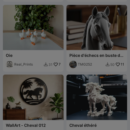
Oie
Pièce d'échecs en buste de
cheval
Real_Prints
7
TMG252
11
31
50


WallArt - Cheval 012
Cheval éthéré