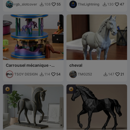
rgb_slotcover
55
TheLightning
47
108
130


Carrousel mécanique -
cheval
Manège de licornes
mobiles imprimé en 3D
TSOY DESIGN
54
TMG252
21
114
147

