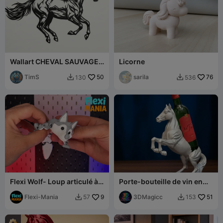
Wallart CHEVAL SAUVAGE
Licorne
avec vaste paysage
TimS
50
sarila
76
130
536


Flexi Wolf- Loup articulé à
Porte-bouteille de vin en
imprimer en place – Sans
forme de cheval
supports
Flexi-Mania
9
3DMagicc
51
57
153

