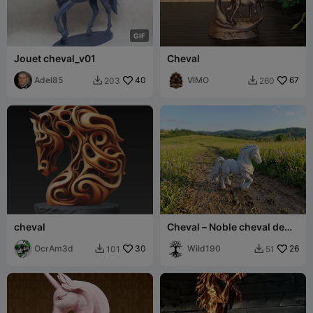
G
I
F
Jouet cheval_v01
Cheval
Adel85
40
VIMO
67
203
260


cheval
Cheval – Noble cheval de
guerre fantastique
OcrAm3d
30
Wild190
26
101
51

