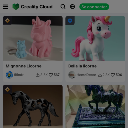

Creality Cloud
Se connecter




Mignonne Licorne
Bella la licorne
fifindr
567
HomeDecor
500
3.5K
2.8K

