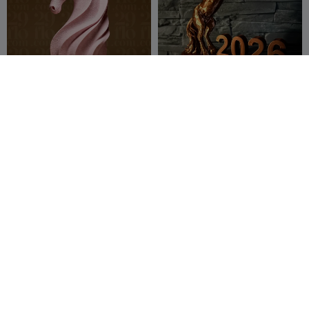
Sculpture de licorne
Cheval 2026
moderne
29flo
22
BondFire
59
44
95


Licorne
Imprimez votre
compagnon flexi - Âne +
3DAnna
13
porte-clés
3Duroflex
12
64
64

