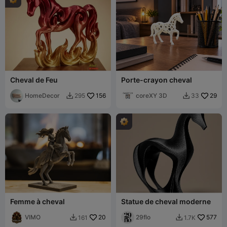
Cheval de Feu
Porte-crayon cheval
HomeDecor
156
coreXY 3D
29
295
33


Femme à cheval
Statue de cheval moderne
VIMO
20
29flo
577
161
1.7K

