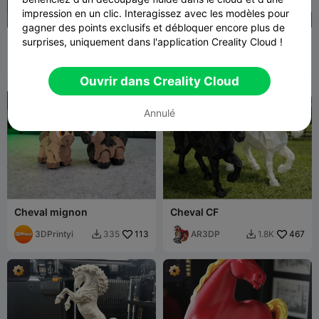
impression en un clic. Interagissez avec les modèles pour
gagner des points exclusifs et débloquer encore plus de
CF Cheval - Frison
Cheval
surprises, uniquement dans l'application Creality Cloud !
AR3DP
474
filfrancis
64
2.1K
259


Ouvrir dans Creality Cloud
Annulé
Cheval mignon
Cheval CF
3DPrintyi
113
AR3DP
467
335
1.8K

