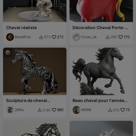
Cheval réaliste
Décoration Cheval Porte-
Bonheur
BondFire
272
Crow_ck
170
573
260


Sculpture de cheval
Beau cheval pour l'année
Designer
du Cheval
29flo
985
WillW
75
3.4K
210

