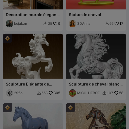
Décoration murale élégante
Statue de cheval
en silhouette de cheval
kojak.nr
9
3DAnna
17
25
66


Sculpture Élégante de
Sculpture de cheval blanc
Licorne
et doré de l'année chinoise
29flo
305
MICHI HEROE
58
568
107

