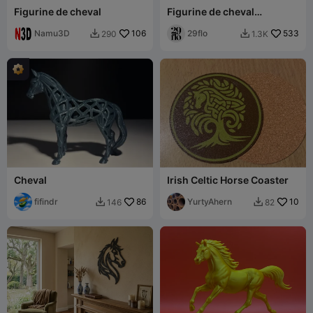
Figurine de cheval
Figurine de cheval
géométrique
Namu3D
106
29flo
533
290
1.3K


Cheval
Irish Celtic Horse Coaster
fifindr
86
YurtyAhern
10
146
82

