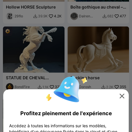
Hollow HORSE Sculpture
Boîte gothique au cheval –
Couvercle architecturé et
29flo
4.2K
orné
Dalren
477
39.9K
682


Kaldulren
STATUE DE CHEVAL
Rocking horse
RÉALISTE
BondFire
323
Dorosh
355
1.1K
2.2K



Profitez pleinement de l'expérience
Accédez à toutes les informations sur les modèles,
bénéficiez d'un découpage fluide dans le cloud et d'une