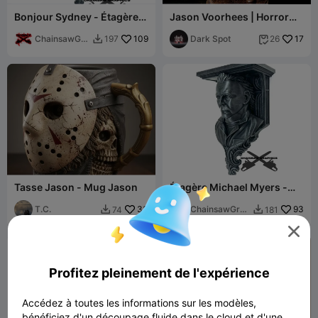
Bonjour Sydney - Étagère
Jason Voorhees | Horror
Ghostface
Movie Characters
ChainsawGra
109
Collection
Dark Spot
17
197
26


phics
Tasse Jason - Mug Jason
Étagère Michael Myers -
Corbeau
T.C.
33
ChainsawGrap
93
74
181


hics

Profitez pleinement de l'expérience
Accédez à toutes les informations sur les modèles,
bénéficiez d'un découpage fluide dans le cloud et d'une