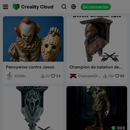

Creality Cloud
Se connecter



Pennywise contre Jason
Champion de natation de
Crystal Lake - Étagère
zt3dllc
33
murale Jason Voorhees
ChainsawGrap
89
32
160


hics
900