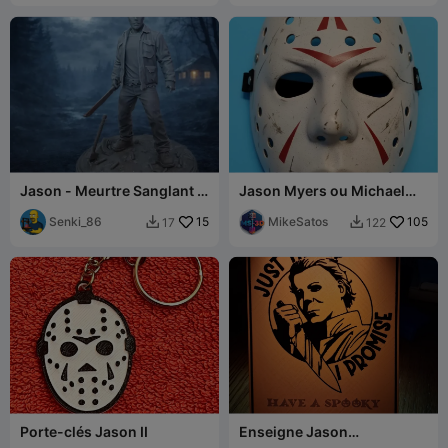
Jason - Meurtre Sanglant -
Jason Myers ou Michael
Vendredi 13
Voorhees ?
Senki_86
15
MikeSatos
105
17
122


Porte-clés Jason II
Enseigne Jason
d'Halloween - Juste la