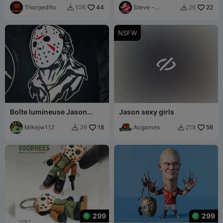
Thorpedito
44
pointe
Steve -
22
106
26


skpManiac
NSFW

Boîte lumineuse Jason
Jason sexy girls
Voorhees
Mikejw112
18
Acgames
56
36
218


299
299