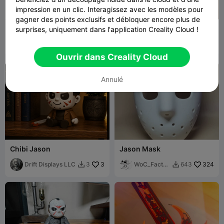
impression en un clic. Interagissez avec les modèles pour
gagner des points exclusifs et débloquer encore plus de
L'Étagère de l'Épouvante
Jason chibi
surprises, uniquement dans l'application Creality Cloud !
d'Elm Street
ChainsawGra
162
cas3d.gr
52
235
84


phics
Ouvrir dans Creality Cloud
Annulé
Chibi Jason
Jason Mask
Drift Displays LLC
3
WoC_Factor
324
3
643


y