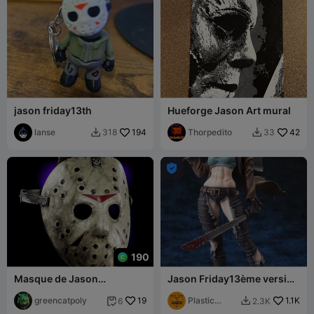
jason friday13th
Hueforge Jason Art mural
lanse
194
Thorpedito
42
318
33



190
Masque de Jason
Jason Friday13ème version
VOORHEES VENDREDI 13
féminine
greencatpoly
19
Plastic
1.1K
6
2.3K


Forge