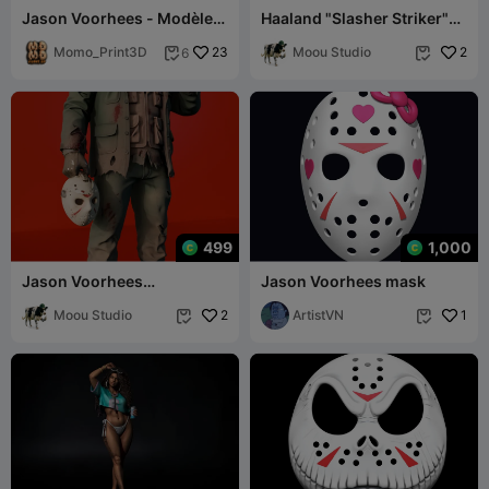
Jason Voorhees - Modèle
Haaland "Slasher Striker"
Chibi Flexi
Statue - Premium Horror
Momo_Print3D
23
Football
Moou Studio
2
6


499
1,000
Jason Voorhees
Jason Voorhees mask
"Unmasked" Statue -
Premium Slasher Horror
Moou Studio
2
ArtistVN
1

