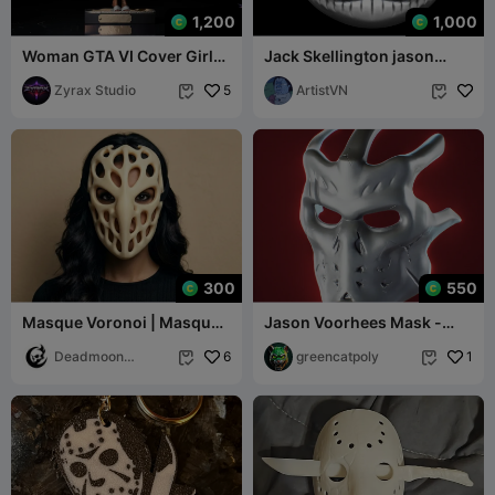
1,200
1,000
Woman GTA VI Cover Girl
Jack Skellington jason
STL Video Game 3D Print
mask
Sculpture
Zyrax Studio
5
ArtistVN


300
550
Masque Voronoi | Masque
Jason Voorhees Mask -
portable creux et
Mascara de Jason -
organique pour cosplay
Deadmoon
6
greencatpoly
1


Designs