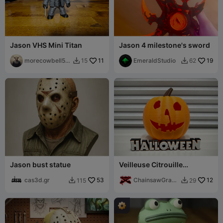
Jason VHS Mini Titan
Jason 4 milestone's sword
morecowbell52
11
EmeraldStudio
19
15
62


0
Jason bust statue
Veilleuse Citrouille
Halloween H1
cas3d.gr
53
ChainsawGraph
12
115
29


ics