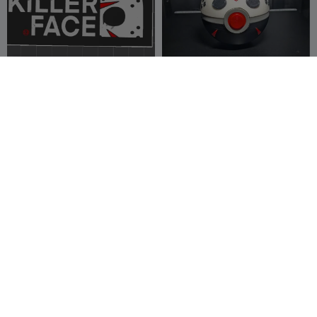
The killer face- keychain -
Sphères Slasher : Jason
friday 13- jason
Voorhees
Matias Andres
34
1BfloPrints
13
34
8


Suarez
1,000
Scary Four Backpack Clip
Jason Duval GTA IV 6 STL
3D Printable Model
birdnuts6
9
Zyrax Studio
3
4

