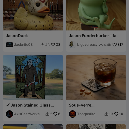
JasonDuck
Jason Funderburker - la
grenouille
Jacknife03
38
bigovereasy
817
43
4.4K


🏒 Jason Stained Glass
Sous-verre
Suncatcher — Camp
Jason_encerrao
Crystal Lake
AxisGearWorks
6
Thorpedito
10
2
13

