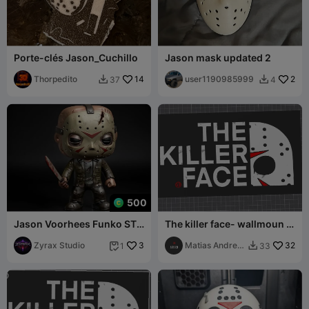
Porte-clés Jason_Cuchillo
Jason mask updated 2
Thorpedito
14
user1190985999
2
37
4


500
Jason Voorhees Funko STL
The killer face- wallmoun -
– Horror Chibi 3D Print
friday 13th- jason
Model
Zyrax Studio
3
Matias Andres
32
1
33


Suarez