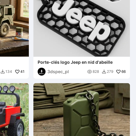
Porte-clés logo Jeep en nid d'abeille
3dspec_pl
41

66
134
828
279

