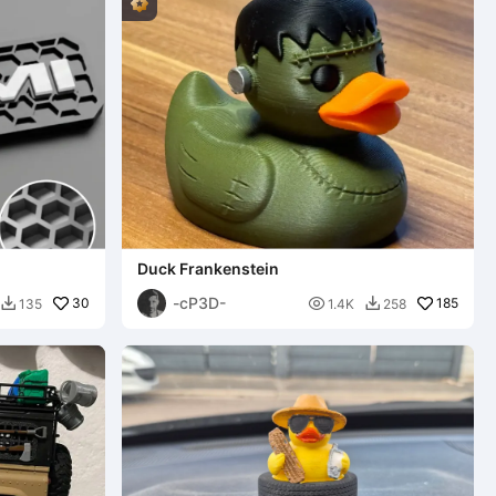
Duck Frankenstein
-cP3D-
30

185
135
1.4K
258

