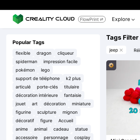
Explore
FlowPrint


Tags Filter
Popular Tags
jeep
Réi

flexible
dragon
cliqueur
spiderman
impression facile
pokémon
lego
support de téléphone
k2 plus
articulé
porte-clés
titulaire
décoration intérieure
fantaisie
jouet
art
décoration
miniature
figurine
sculpture
mignon
décoratif
figure
Accueil
anime
animal
cadeau
statue
accessoire
personnage
cosplay