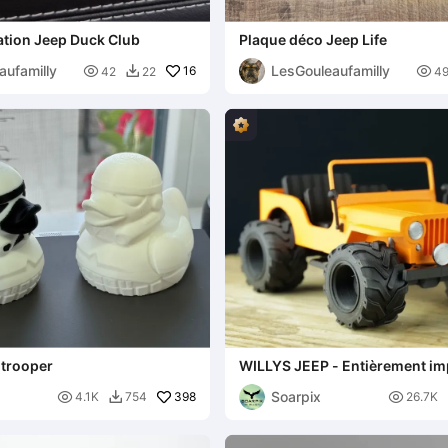
ation Jeep Duck Club
Plaque déco Jeep Life
aufamilly
LesGouleaufamilly

16

42
22
4

trooper
WILLYS JEEP - Entièrement im
Soarpix

398

4.1K
754
26.7K
