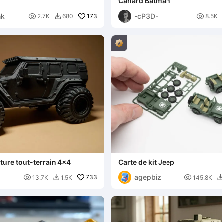
Canard Batman
nk
-cP3D-

173

2.7K
680
8.5K

ture tout-terrain 4x4
Carte de kit Jeep
agepbiz

733

13.7K
1.5K
145.8K
