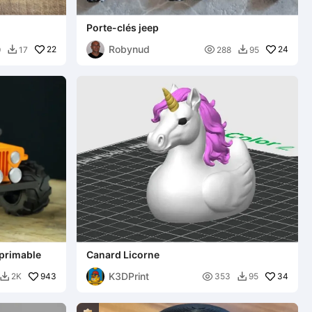
Porte-clés jeep
Robynud
22

24
9
17
288
95


primable
Canard Licorne
K3DPrint
943

34
2K
353
95

