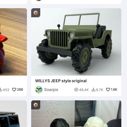
WILLYS JEEP style original
Soarpix
266

1.6K
453
48.4K
6.7K

