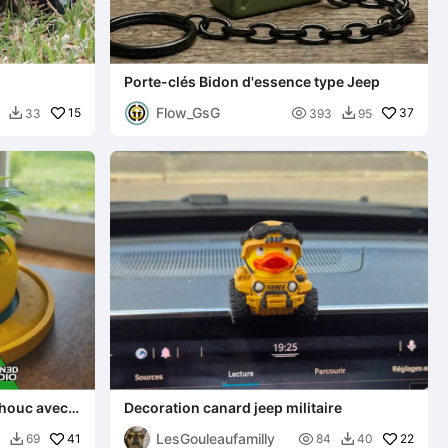
Porte-clés Bidon d'essence type Jeep
Flow_GsG
15

37
33
393
95


chouc avec
Decoration canard jeep militaire
d'égouttage
LesGouleaufamilly
41

22
69
84
40

