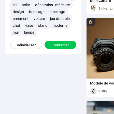
Mini Canard
stl
boîte
décoration-intérieure
Tinker Li
design
bricolage
stockage
ornement
voiture
jeu de table
chat
vase
stand
moderne
mur
lampe
Réinitialiser
Confirmer
Modèle de voi
29flo