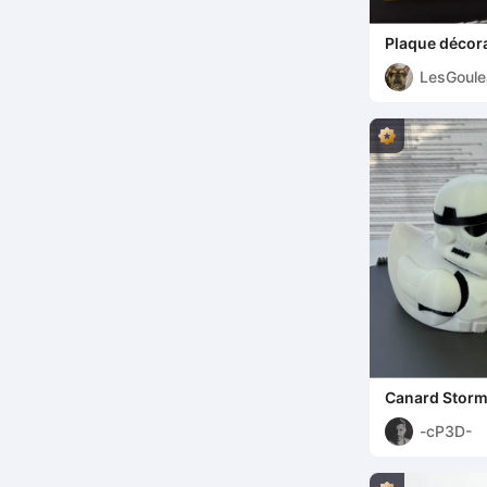
Plaque décor
LesGoule
Canard Storm
-cP3D-