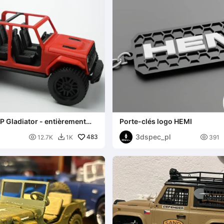
P Gladiator - entièrement
Porte-clés logo HEMI
3dspec_pl

483

12.7K
1K
391
