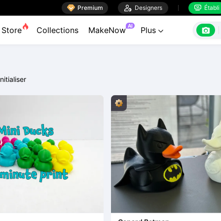

Premium

Designers
Établi


AI

Store
Collections
MakeNow
Plus

nitialiser