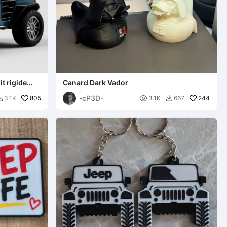
t rigide
Canard Dark Vador
-cP3D-
805

244
3.1K
3.1K
667

