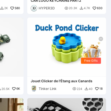
CAR LOGO KEYCHAİNS PART2
HYPER3D
580

630
2K
20.3K
4.7K


Free Gifts
Jouet Clicker de l'Étang aux Canards
Tinker Link
6K

18
20.5K
224
40

