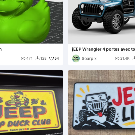
h
jEEP Wrangler 4 portes avec toi
amovible
Soarpix

54

471
128
21.4K
