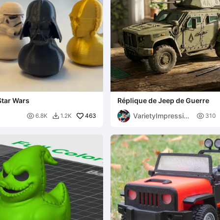
Star Wars
Réplique de Jeep de Guerre
VarietyImpression

463

6.8K
1.2K
310

45