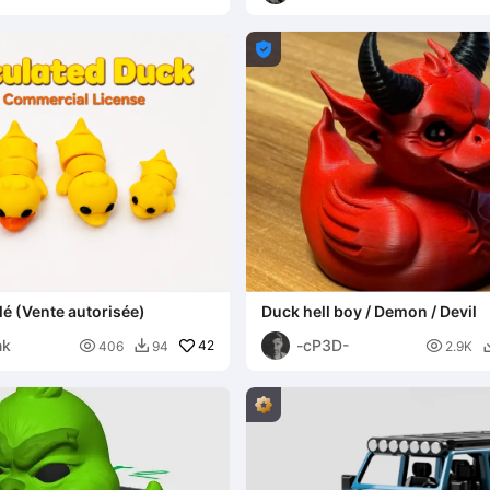

lé (Vente autorisée)
Duck hell boy / Demon / Devil
nk
-cP3D-

42

406
94
2.9K
