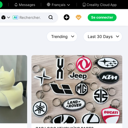
Creality Cloud App
Messages

Français





Se connecter


