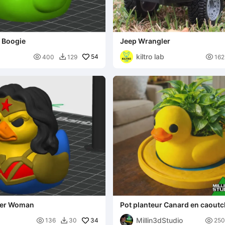
 Boogie
Jeep Wrangler
kiltro lab

54

400
129
162

er Woman
Pot planteur Canard en caout
option bassin pour soucoupe 
Millin3dStudio

34

136
30
250
