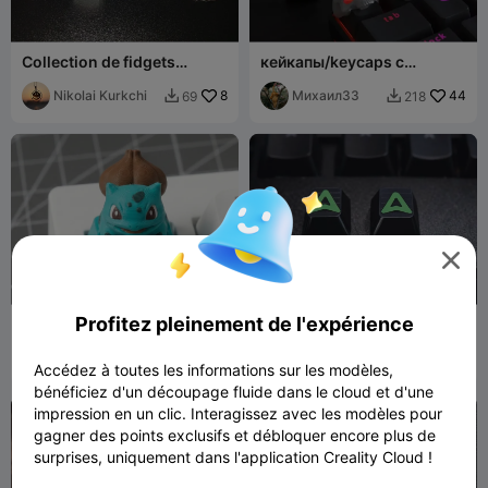
Collection de fidgets
кейкапы/keycaps с
clickers de clavier
черепом/skull
modulaires
Nikolai Kurkchi
8
Михаил33
44
69
218



Profitez pleinement de l'expérience
Bulbizarre – Touche de
Touches de clavier Logo
clavier mécanique
Creality
Pokémon
Monsieur Pierre
21
Millin3dStudio
72
60
255


Accédez à toutes les informations sur les modèles,
bénéficiez d'un découpage fluide dans le cloud et d'une
impression en un clic. Interagissez avec les modèles pour
gagner des points exclusifs et débloquer encore plus de
surprises, uniquement dans l'application Creality Cloud !