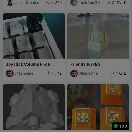
JanjanCreates
15
TankDog 3D
19
6
31


Joystick Volume knob
Friends turKEY
(deisgned to work with
Keychron V5 max)
Jjfearsome
2
Jjfearsome
2
7
1


100