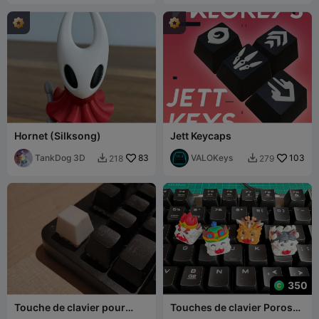
Hornet (Silksong)
Jett Keycaps
TankDog 3D
83
VALOKeys
103
218
279


350
Touche de clavier pour
Touches de clavier Poros
clavier gamer
LoL Vol II - Clavier