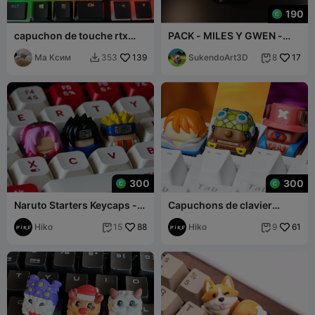
190
capuchon de touche rtx
PACK - MILES Y GWEN -
3080
KEYCAP CLAVIER 3D -
Ма Ксим
139
SPIDERMAN
SukendoArt3D
17
353
8


300
300
Naruto Starters Keycaps -
Capuchons de clavier
Clavier mécanique
Nakamas Vol II - Clavier
Hiko
88
mécanique
Hiko
61
15
9

