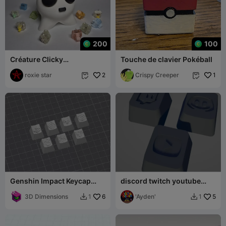
200
100
Créature Clicky
Touche de clavier Pokéball
Autisme/TBH !
roxie star
2
Crispy Creeper
1


Genshin Impact Keycap
discord twitch youtube
Collection Cherry Mx
keycaps
3D Dimensions
6
'Ayden'
5
1
1

