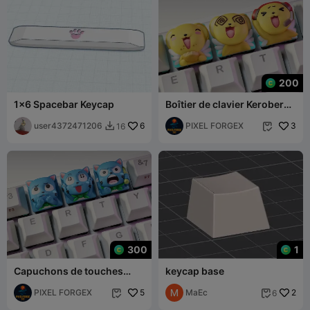
200
1x6 Spacebar Keycap
Boîtier de clavier Keroberos
- Card Captor Sakura
user4372471206
6
PIXEL FORGEX
3
16


300
1
Capuchons de touches
keycap base
Happy Fairy Tail Anime
PIXEL FORGEX
5
МаЕс
2
6

