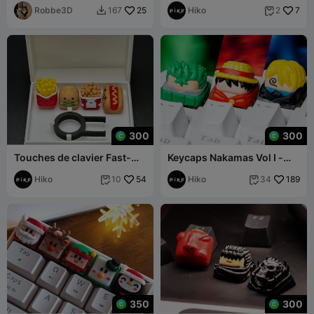
Robbe3D
25
mécanique
Hiko
7
167
2


300
300
Touches de clavier Fast-
Keycaps Nakamas Vol I -
foods mignons - Clavier
Claviers mécaniques
mécanique
Hiko
54
Hiko
189
10
34


350
300