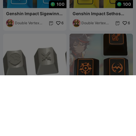
100
100
Genshin Impact Sigewinne
Genshin Impact Sethos
Keycaps – OEM Profile STL
Keycaps – OEM Profile STL
Files
Double Vertex
6
File
Double Vertex
6


Studio
Studio
RuneScape Keycaps
Genshin Impact Xinyan
Keycaps – OEM Profile STL
Trash_Mammal
11
Files
Double Vertex
16
41
16


Studio