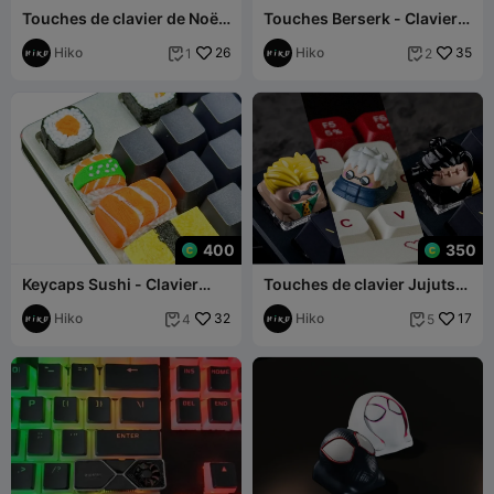
Touches de clavier de Noël
Touches Berserk - Clavier
multicolores - clavier
mécanique
mécanique
Hiko
26
Hiko
35
1
2


400
350
Keycaps Sushi - Clavier
Touches de clavier Jujutsu
mécanique
Kaisen Vol II - Clavier
Hiko
32
mécanique
Hiko
17
4
5

