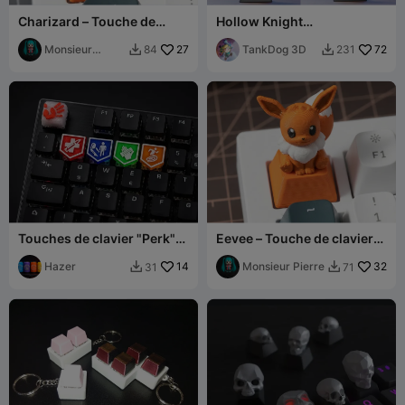
Charizard – Touche de
Hollow Knight
clavier mécanique
(Personnages - Touches de
Pokémon
Monsieur
27
clavier)
TankDog 3D
72
84
231


Pierre
Touches de clavier "Perk"
Eevee – Touche de clavier
de survie zombie – Kit
mécanique Pokémon
gaming personnalisé
Hazer
14
Monsieur Pierre
32
31
71

