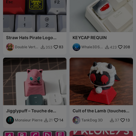
Straw Hats Pirate Logo
KEYCAP REQUIN
Keycap – (XDA/DSA
Compatible)
Double Vertex
83
Whale3DStu
208
353
423


Studio
dio
Jigglypuff – Touche de
Cult of the Lamb (touches
clavier mécanique
de clavier)
Pokémon
Monsieur Pierre
14
TankDog 3D
13
21
37

