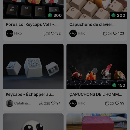
300
200
Poros Lol Keycaps Vol I -
Capuchons de clavier
Clavier mécanique
Puppy Corgi - Clavier
Hiko
32
mécanique
Hiko
123
9
24


150
Keycaps - Échapper au
CAPUCHONS DE L'HOMME
Kanji
À LA TRONÇONNEUSE ET
Catalina
94
DE LA POCHITA - CLAVIER
Hiko
99
389
20


(Akirodim)
MÉCANIQUE