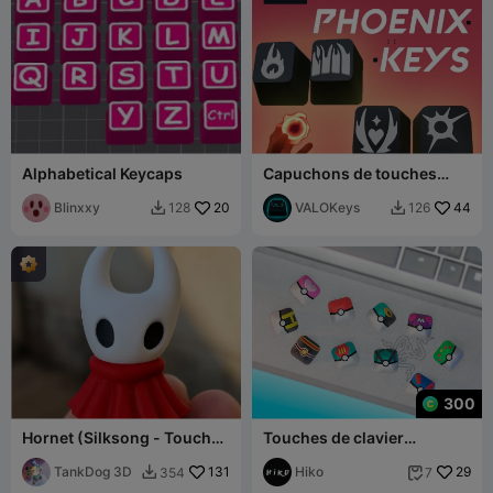
Alphabetical Keycaps
Capuchons de touches
Phoenix
Blinxxy
20
VALOKeys
44
128
126


300
Hornet (Silksong - Touches
Touches de clavier
de clavier)
Pokéballs - Clavier
TankDog 3D
131
mécanique
Hiko
29
354
7

