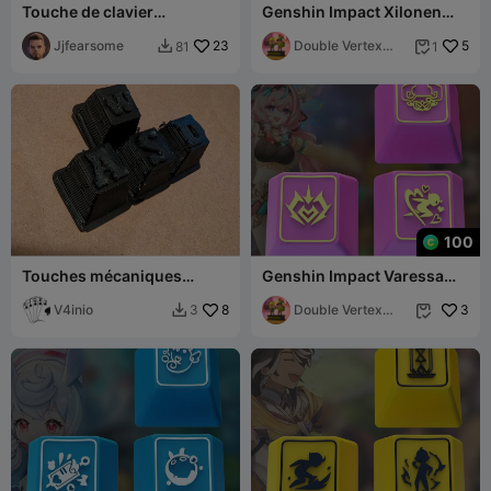
Touche de clavier
Genshin Impact Xilonen
Companion Cube (2
Keycaps – OEM Profile STL
versions) complète et demi
Jjfearsome
23
Files
Double Vertex
5
81
1


Studio
100
Touches mécaniques
Genshin Impact Varessa
WASD en relief
Keycaps – OEM Profile STL
V4inio
8
Files
Double Vertex
3
3


Studio