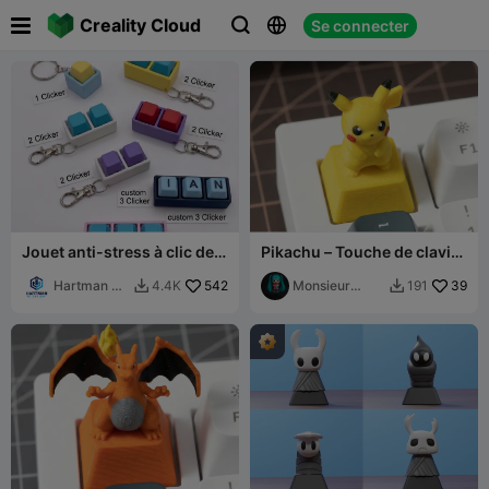

Creality Cloud
Se connecter



Jouet anti-stress à clic de
Pikachu – Touche de clavier
clavier avec touches
mécanique Pokémon
personnalisées/standard
Hartman 3d
542
Monsieur
39
4.4K
191


Printing
Pierre