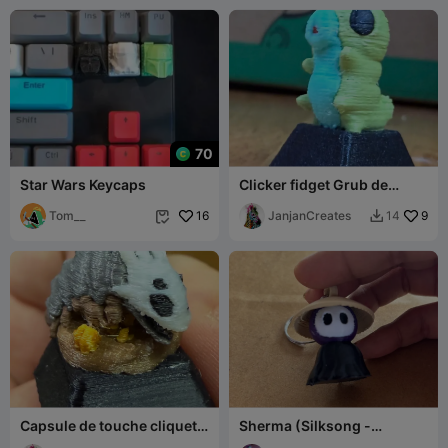
70
Star Wars Keycaps
Clicker fidget Grub de
Hollow Knight
Tom__
16
JanjanCreates
9
14


Capsule de touche cliquet
Sherma (Silksong -
Bête à Cloche
Touches de clavier)