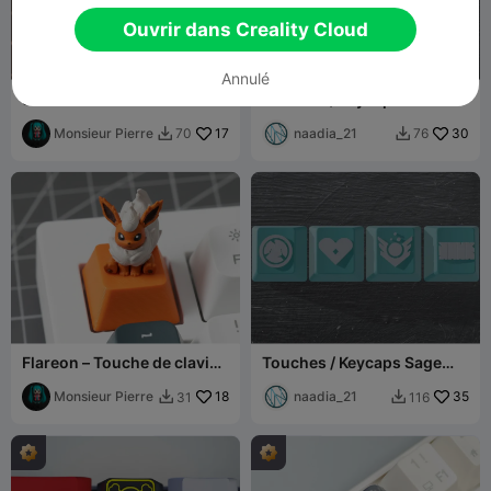
Ouvrir dans Creality Cloud
Annulé
Snorlax – Touche de clavier
Touches / Keycaps Omen
mécanique Pokémon
Valorant
Monsieur Pierre
17
naadia_21
30
70
76


Flareon – Touche de clavier
Touches / Keycaps Sage
mécanique Pokémon
Valorant
Monsieur Pierre
18
naadia_21
35
31
116

