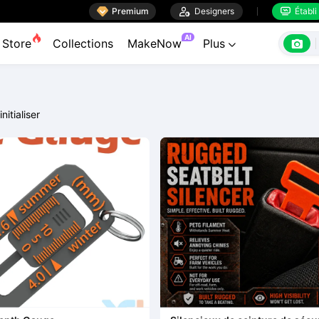

Premium

Designers
Établi


AI

Store
Collections
MakeNow
Plus

nitialiser