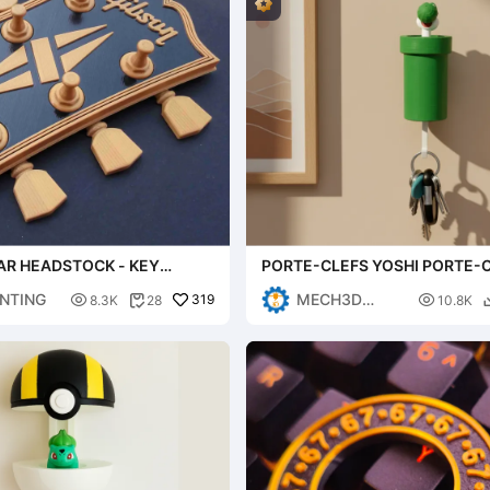
AR HEADSTOCK - KEY
PORTE-CLEFS YOSHI PORTE-
LL ART
MURAL SUPER MARIO
NTING
MECH3D

319

8.3K
28
10.8K

PRINTING