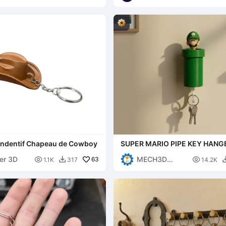
endentif Chapeau de Cowboy
SUPER MARIO PIPE KEY HANGE
er 3D
MECH3D

63

1.1K
317
14.2K

PRINTING