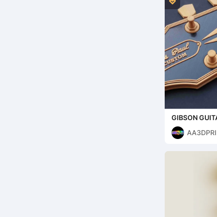

GIBSON GUIT
HANGER / WA
AA3DPRI