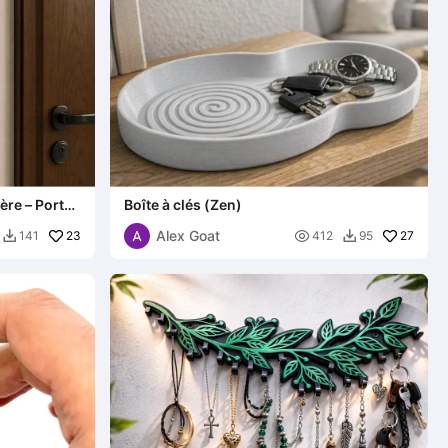
ère – Porte-
Boîte à clés (Zen)
Alex Goat
23

27
141
412
95

