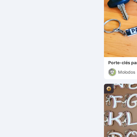
Porte-clés pa
d'immatricula
Molodos