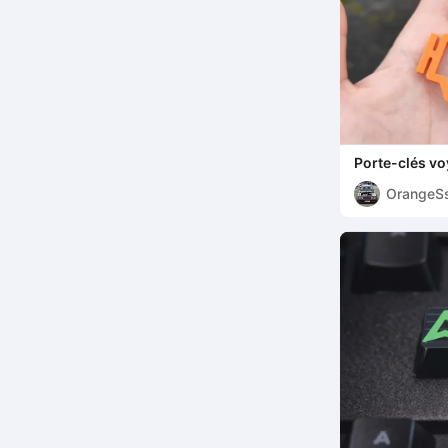
Porte-clés v
OrangeS