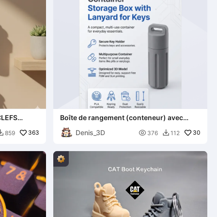
CLEFS
Boîte de rangement (conteneur) avec
lanière pour clés
Denis_3D
363

30
859
376
112

