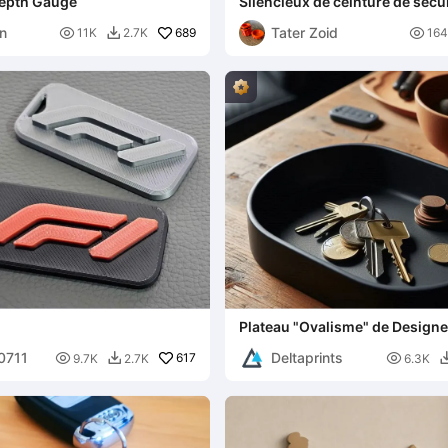
Depth Gauge
Silencieux de ceinture de sécu
n
Tater Zoid

689

11K
2.7K
164

Plateau "Ovalisme" de Designe
00711
Deltaprints

617

9.7K
2.7K
6.3K
