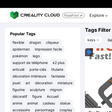
Explore
FlowPrint


Tags Filter
Popular Tags
keys
Réi

flexible
dragon
cliqueur
spiderman
impression facile

pokémon
lego
support de téléphone
k2 plus
articulé
porte-clés
titulaire
décoration intérieure
fantaisie
jouet
art
décoration
miniature
figurine
sculpture
mignon
décoratif
figure
Accueil
anime
animal
cadeau
statue
accessoire
personnage
cosplay