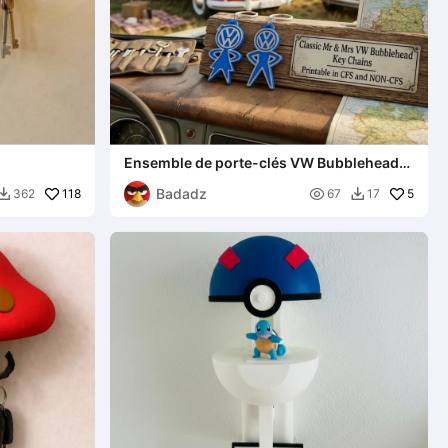
Ensemble de porte-clés VW Bubblehead
(Lui et Elle)
Badadz
118

5
362
67
17

