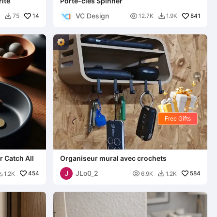
rité
Porte-clés Spinner
VC Design
14

841
75
12.7K
1.9K


Free Gifts
r Catch All
Organiseur mural avec crochets
JLo0_2
454

584
1.2K
6.9K
1.2K

