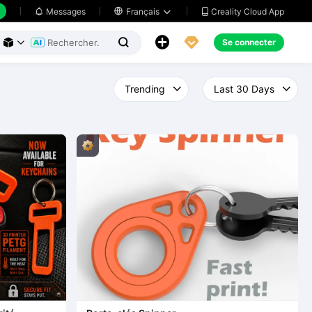
Creality Cloud App
Messages

Français





Se connecter


