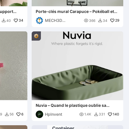
support
Porte-clés mural Carapuce – Pokéball et
Pokémon personnalisables
MECH3D
34

29
40
366
34


PRINTING
Nuvia – Quand le plastique oublie sa
rigidité.
HpInvent
6

140
89
56
1.4K
331

