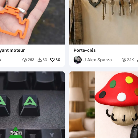
oyant moteur
Porte-clés
s
J Alex Sparza

30

263
83
2.1K
