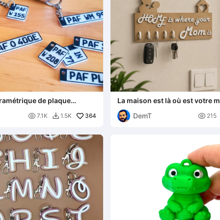
ramétrique de plaque
La maison est là où est votre m
tion de voiture/moto
clés décoratif
DemT

364

7.1K
1.5K
215
