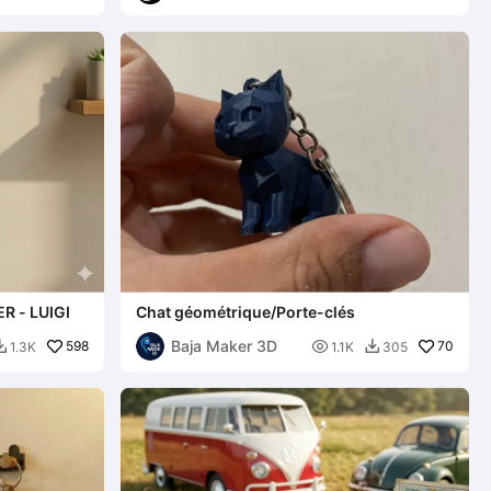
R - LUIGI
Chat géométrique/Porte-clés
Baja Maker 3D
598

70
1.3K
1.1K
305

