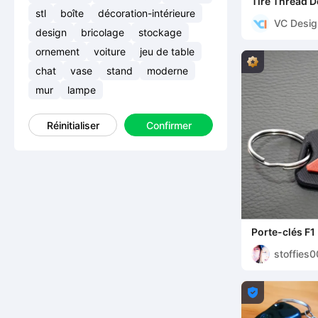
Tire Thread 
stl
boîte
décoration-intérieure
VC Desig
design
bricolage
stockage
ornement
voiture
jeu de table
chat
vase
stand
moderne
mur
lampe
Réinitialiser
Confirmer
Porte-clés F1
stoffies
