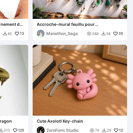
ornement de
Accroche-mural feuillu pour
accessoires/colliers/clés
Manethon_Sega
13

35
85
388
58


dragon
Cute Axolotl Key-chain
ZeroForm Studio
125

12
210
74
29

