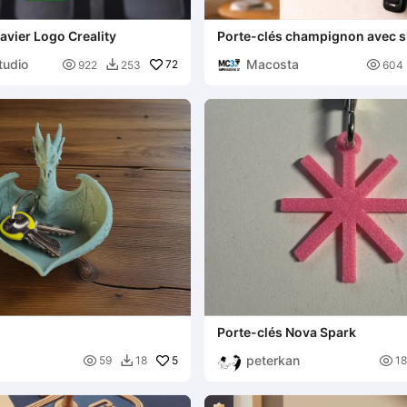
avier Logo Creality
Porte-clés champignon avec 
mural
tudio
Macosta

72

922
253
604

Porte-clés Nova Spark
peterkan

5

59
18
1
