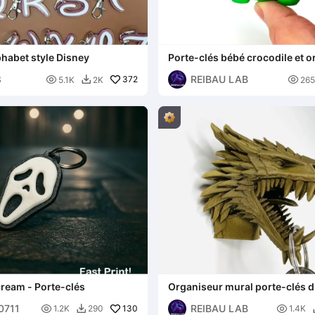
phabet style Disney
Porte-clés bébé crocodile et 
base
8
REIBAU LAB

372

5.1K
2K
265

ream - Porte-clés
Organiseur mural porte-clés 
00711
REIBAU LAB

130

1.2K
290
1.4K
