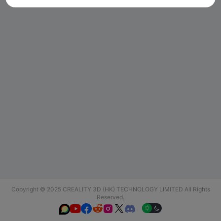
Copyright © 2025 CREALITY 3D (HK) TECHNOLOGY LIMITED All Rights
Reserved.





