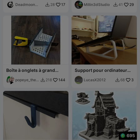
Deadmoon
17
Rangement décoratif
Millin3dStudio
29
28
41


Designs
d'intérieur
Boîte à onglets à grand
Support pour ordinateur
serrage
portable 15"
popeye_the_
144
LucasX2012
3
218
68


sailor_ma
695