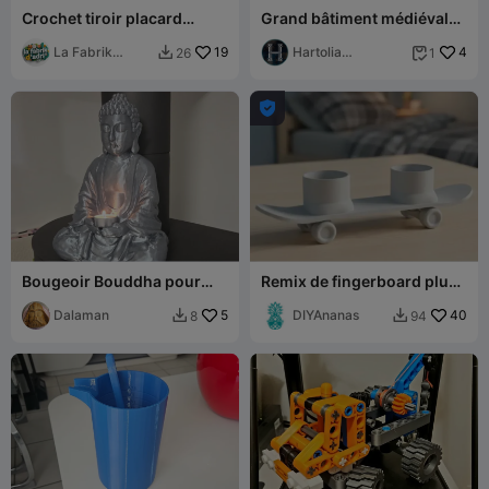
Crochet tiroir placard
Grand bâtiment médiéval
cuisine
avec double terrasse et pi
La Fabrik
19
extérieur
Hartolia
4
26
1


d_Adri
Miniatures

Bougeoir Bouddha pour
Remix de fingerboard plus
bougie chauffe-plat
grand à imprimer en place
Dalaman
5
DIYAnanas
40
8
94

