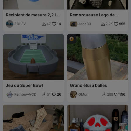
Récipient de mesure 2,2 L
Remorqueuse Lego de
et spatule
grande taille
3DLEV
14
Jace33
955
47
2.2K


Jeu du Super Bowl
Grand étui à balles
RainbowVCD
26
GMur
196
51
288

