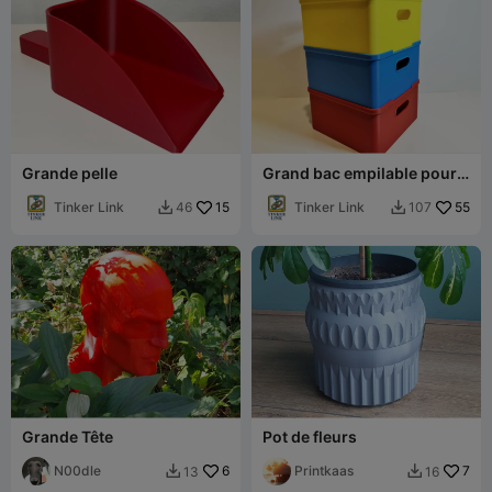
Grande pelle
Grand bac empilable pour
petite imprimante
Tinker Link
15
Tinker Link
55
46
107


Grande Tête
Pot de fleurs
N00dle
6
Printkaas
7
13
16

