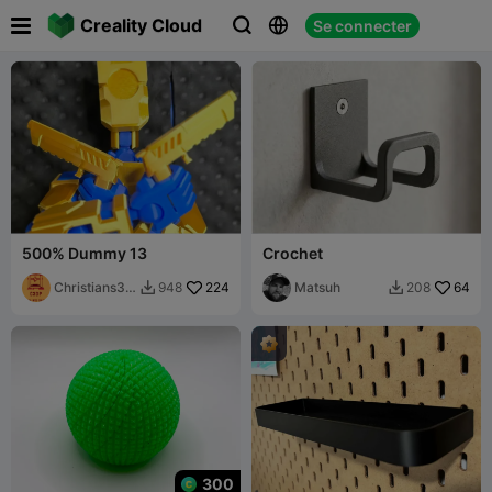

Creality Cloud
Se connecter



500% Dummy 13
Crochet
Christians3D
224
Matsuh
64
948
208


Prints
300