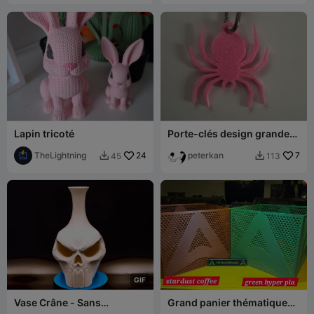
Lapin tricoté
Porte-clés design grande
araignée
TheLightning
24
peterkan
7
45
113


G
I
F
Vase Crâne - Sans
Grand panier thématique
Supports
au logo Creality -