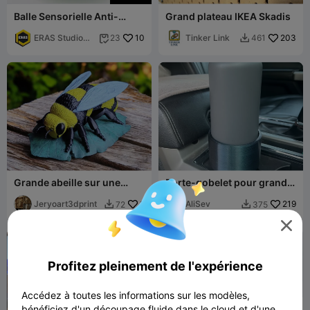
Balle Sensorielle Anti-
Grand plateau IKEA Skadis
Stress à Torsion Facet XL
ERAS Studio
10
Tinker Link
203
23
461


3D
Grande abeille sur une
Porte-gobelet pour grande
feuille – Modèle 3D très
gourde isotherme (4
détaillé
Jeryoart3dprint
8
versions)
AliSev
219
72
375



Profitez pleinement de l'expérience
Accédez à toutes les informations sur les modèles,
bénéficiez d'un découpage fluide dans le cloud et d'une