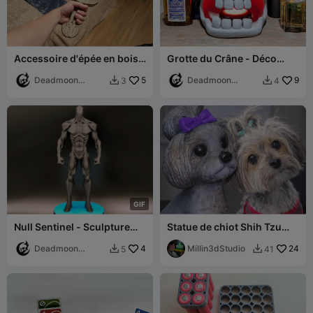
Accessoire d'épée en bois
Grotte du Crâne - Déco
de style cartoon
Sombre et Rangement
Deadmoon
5
Deadmoon
Deadmoon
9
3
4


Designs
Designs
G
I
F
Null Sentinel - Sculpture
Statue de chiot Shih Tzu
anatomique masculine
grandeur nature Cricket
Deadmoon
4
Millin3dStudio
24
5
41


Designs