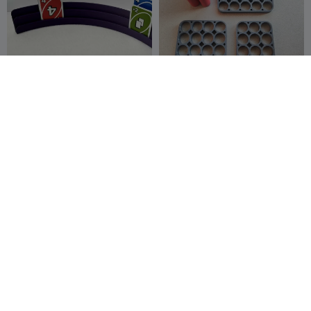
Large double tier playing
18650 Quad Row Holder
card holder
Set | Wire Channels (8-24
Tinker Link
64
Cells)
Mateusz
21
71
39


Tokarz

G
I
F
Support de perles de
Mini Ghostopus pirate ! (de
dessiccant en forme
la grande à la très très
stoffies00711
83
petite taille)
FancyGlobe
310
116
17

