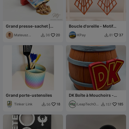
Grand presse-sachet |
Boucle d'oreille - Motif
Distributeur de sachets
losange
d'aliments pour animaux
Mateusz
20
KPay
37
36
81


Tokarz
Grand porte-ustensiles
DK Boîte à Mouchoirs -
Carré - Donkey Kong -
Tinker Link
18
SANS AMS
LeapTechOnli
185
56
157


ne