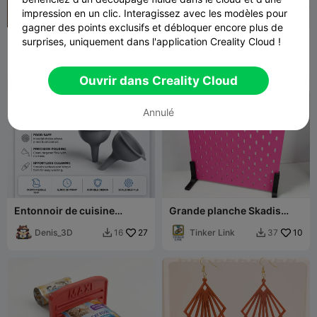
impression en un clic. Interagissez avec les modèles pour
gagner des points exclusifs et débloquer encore plus de
Support pour ordinateur
Bacs hexagonaux
surprises, uniquement dans l'application Creality Cloud !
portable
empilables 215x170mm
MP Concept
114
Tinker Link
26
434
98


Ouvrir dans Creality Cloud
Annulé
Entonnoir de cuisine
Grande planche Skadis
Grande taille
pleine avec support de
Denis_3D
27
table
Tinker Link
10
16
37

