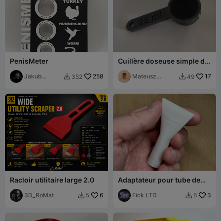
PenisMeter
Cuillère doseuse simple de
25 ml | Grande cuillère de
Jakub
258
cuisine
Mateusz
17
352
49


Kružliak
Tokarz
Racloir utilitaire large 2.0
Adaptateur pour tube de
mastic - Cordon large
3D_RoMat
6
Fick LTD
3
5
6

