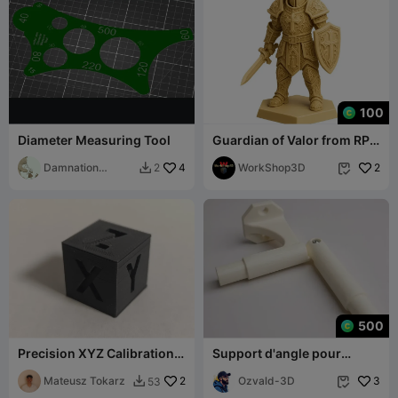
100
Diameter Measuring Tool
Guardian of Valor from RPG
TGF KF2.pl
Damnation
4
WorkShop3D
2
2


Dragon
500
Precision XYZ Calibration
Support d'angle pour
Cube 10mm – High-
rideaux
Accuracy Printer
Mateusz Tokarz
2
Ozvald-3D
3
53

