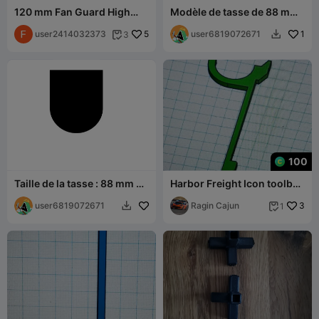
120 mm Fan Guard High
Modèle de tasse de 88 mm
Flow
de large - ronde
user2414032373
5
user6819072671
1
3


100
Taille de la tasse : 88 mm de
Harbor Freight Icon toolbox
large
pegboard 40 mm hook v3
user6819072671
Ragin Cajun
3
1

