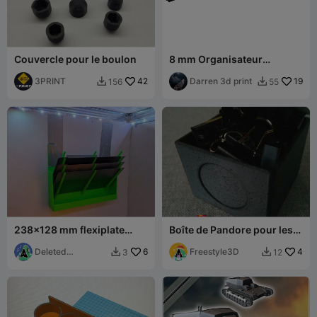
Couvercle pour le boulon
8 mm Organisateur
modulaire pour mèches de
3PRINT
42
toupie
Darren 3d print
19
156
55


238x128 mm flexiplate
Boîte de Pandore pour les
dripper - Phrozen Sonic
petites choses (50x50x50
Mighty 8K
Deleted
6
mm)
Freestyle3D
4
3
12


Account8725261
087