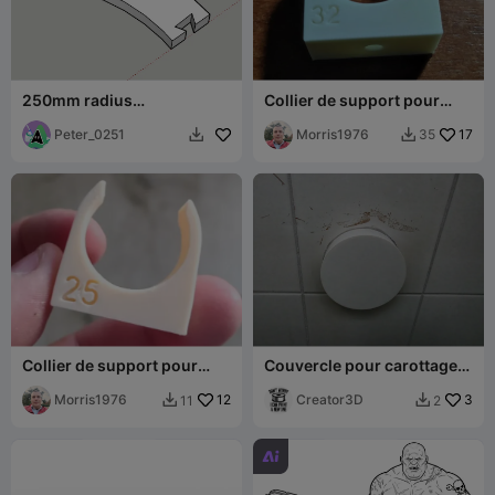
250mm radius
Collier de support pour
woodwkoring
goulotte de 32 mm
Peter_0251
Morris1976
17
35


Collier de support pour
Couvercle pour carottage
goulotte tubulaire de 25
de 110 mm
mm
Morris1976
12
Creator3D
3
11
2


