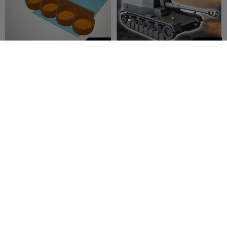
50
690
4x 67 mm support de
Dicker Max 105 mm K
bombe aérosol
(gp.Sfl.) Pz.Sfl. IVa -
Nelson1975
4
miniatures ww2
Hartolia
11
1


Miniatures
690
100
105 mm leFH 18402 (Sf.)
Cutman - Megaman 1 -
sur wagon-canon III-IV -
Robot Master
miniature
Hartolia
4
Ugly Munkey


Miniatures
Workshop