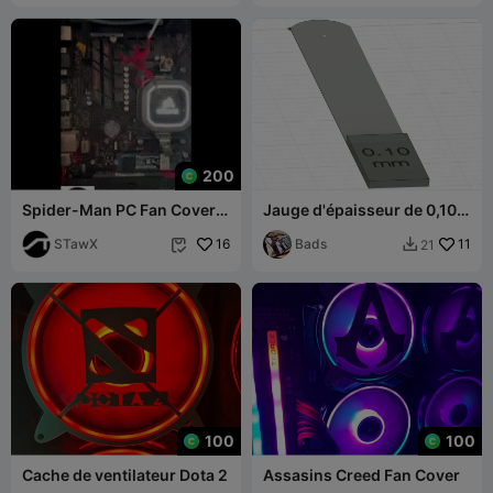
200
Spider-Man PC Fan Cover
Jauge d'épaisseur de 0,10
3D
mm pour la mise à niveau
STawX
16
du plateau
Bads
11
21


100
100
Cache de ventilateur Dota 2
Assasins Creed Fan Cover