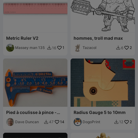
Metric Ruler V2
hommes, troll mad max
Massey man 135
1
Tazacol
2
16
6


Pied à coulisse à pince -
Radius Gauge 5 to 10mm
Version longue
Dave Duncan
14
DogoPrint
2
47
12

