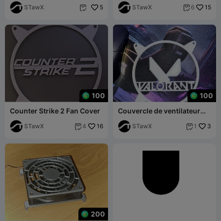
STawX
5
STawX
15
6


100
100
Counter Strike 2 Fan Cover
Couvercle de ventilateur
Valorant 120 mm
STawX
16
STawX
3
4
1


200