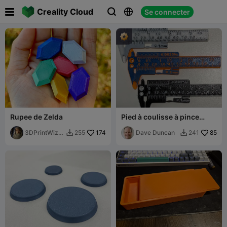

Creality Cloud
Se connecter



Rupee de Zelda
Pied à coulisse à pince
(pied à coulisse de poche
3DPrintWizar
174
imprimable avec pince)
Dave Duncan
85
255
241


d