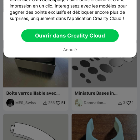
impression en un clic. Interagissez avec les modèles pour
gagner des points exclusifs et débloquer encore plus de
Logo Mercedes 206 mm
Règle MM
surprises, uniquement dans l'application Creality Cloud !
jour
FloMaster
310
Massey man
59
1.1K
289


135
Ouvrir dans Creality Cloud
Annulé
Boîte verrouillable avec
Miniature Bases in
fermeture à cliquet 100 x
Warhammer Sizes
180 x 50 mm
MES_Swiss
51
Damnation
1
256
3


Dragon