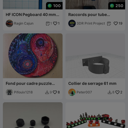
100
250
HF ICON Pegboard 40 mm
Raccords pour tube
Crochet
métallique carré 15 x 15 mm
Ragin Cajun
1
3DR Print Project
19
1


Fond pour cadre puzzle
Collier de serrage 61 mm
(21,5 mm)
Pifouix1218
8
Peter007
2
9
8

