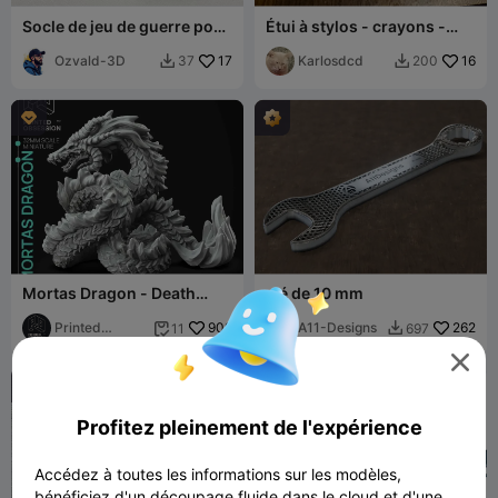
Socle de jeu de guerre pour
Étui à stylos - crayons -
figurines 25 mm 32 mm 40
outils.gcode
mm et 50 mm
Ozvald-3D
17
Karlosdcd
16
37
200



Mortas Dragon - Death
clé de 10 mm
Dragon - PRESUPPORTED -
32 mm
Printed
909
A11-Designs
262
11
697


Obsession



Profitez pleinement de l'expérience
Accédez à toutes les informations sur les modèles,
bénéficiez d'un découpage fluide dans le cloud et d'une