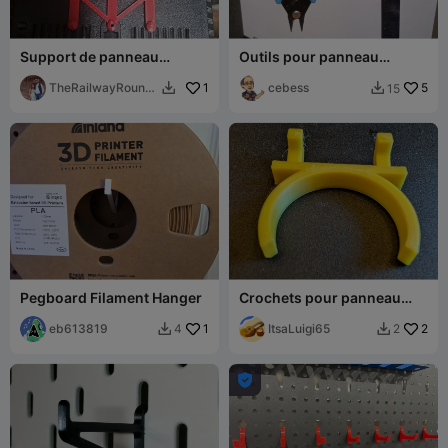
Support de panneau
Outils pour panneau
perforé pour chargeur
perforé de 52 mm
Milwaukee M18-M12
TheRailwayRound
1
cebess
5
15


house
Pegboard Filament Hanger
Crochets pour panneau
perforé pour accessoires
eb613819
1
Shop Vac
ItsaLuigi65
2
4
2


