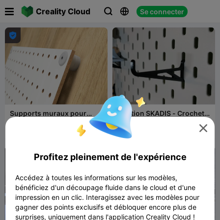

Creality Cloud
Se connecter




Supports muraux pour
Fixation SKADIS - Crochet
pegboard 15mm
long - Modifié, Ultra

MuskokaRes
222
compact
PtArchipelago
79
302
165


earch
Profitez pleinement de l'expérience
Accédez à toutes les informations sur les modèles,
bénéficiez d'un découpage fluide dans le cloud et d'une
impression en un clic. Interagissez avec les modèles pour
gagner des points exclusifs et débloquer encore plus de
surprises, uniquement dans l'application Creality Cloud !