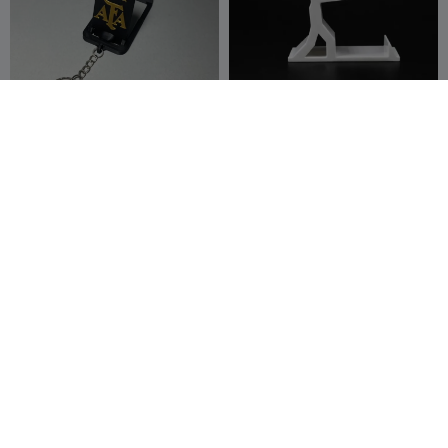
Porte-clés support de
Support de téléphone
téléphone v3 - Logo AFA /
DeskBuddy
ARGENTINE
3dExcelsior
32
TEPhilip4
63
195
219


Luxury looking phone
Support de téléphone en
stand
canette de soda
Davis3Designs
51
HpInvent
108
129
217

