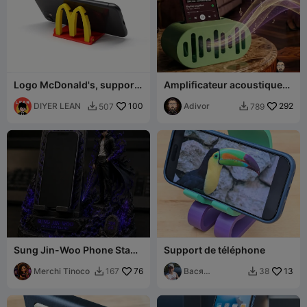
Logo McDonald's, support
Amplificateur acoustique
de téléphone pliable en
passif et support de
forme de M
DIYER LEAN
100
téléphone V26
Adivor
292
507
789


Sung Jin-Woo Phone Stand
Support de téléphone
– Solo Leveling Edition
Merchi Tinoco
76
Вася
13
167
38


Чернышов