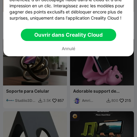
impression en un clic. Interagissez avec les modèles pour
gagner des points exclusifs et débloquer encore plus de
Support de charge 3 en 1
Support de téléphone
surprises, uniquement dans l'application Creality Cloud !
articulé Axolotl
Flux3D
566
NICHE 3D
193
1.6K
395


Ouvrir dans Creality Cloud
Annulé
Soporte para Celular
Adorable support de
téléphone en forme de chat
Studiio3D
857
– Compagnon de bureau
Amri
215
3.5K
800


Gustavo E
ludique
Khusaini