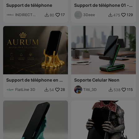
Support de téléphone
Support de téléphone 01 -
Double usage
INDIRECT
17
3Deee
129
80
475


SHAPES
Support de téléphone en or
Soporte Celular Neon
fondu - Série Aurum
FlatLine 3D
28
Titti_3D
115
54
538

