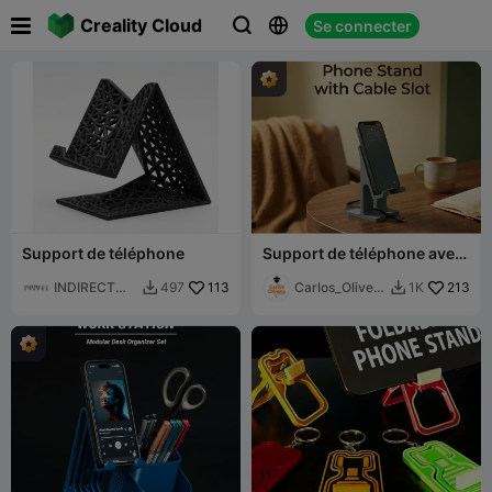

Creality Cloud
Se connecter



Support de téléphone
Support de téléphone avec
fente pour câble
INDIRECT
113
Carlos_Oliveir
213
497
1K


SHAPES
a