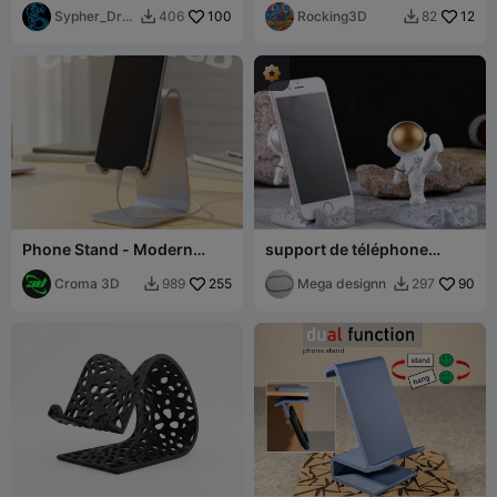
Sypher_Dra
100
Rocking3D
12
406
82


gon
Phone Stand - Modern
support de téléphone
phone stand
homme lunaire
Croma 3D
255
Mega designn
90
989
297

