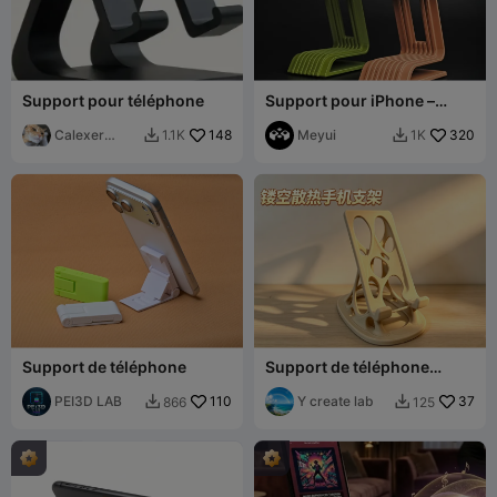
Support pour téléphone
Support pour iPhone –
Socle Onami
Calexer
148
Meyui
320
1.1K
1K


Prints
Support de téléphone
Support de téléphone
ajouré biomimétique pour
PEI3D LAB
110
dissipation thermique
Y create lab
37
866
125

