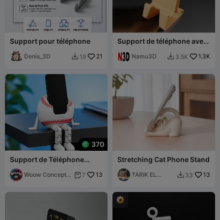
Support pour téléphone
Support de téléphone avec
le logo Creality | support de
Denis_3D
21
téléphone
Namu3D
1.3K
19
3.5K


370
Support de Téléphone
Stretching Cat Phone Stand
Base-ball | Support de
Bureau Flexi Amusant
Woow Concept
13
TARIK EL
13
7
33


3D
HAMDI