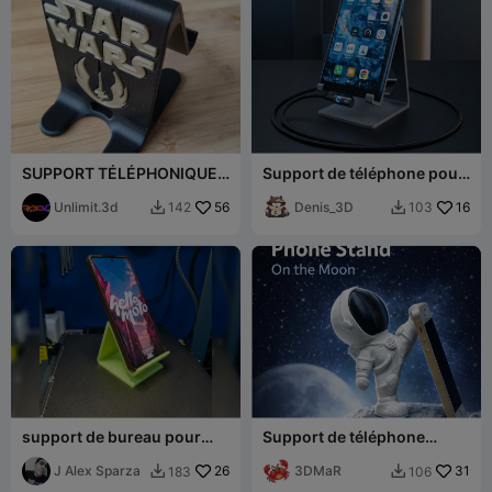
SUPPORT TÉLÉPHONIQUE
Support de téléphone pour
STAR WARS
câble de chargement latéral
Unlimit.3d
56
Denis_3D
16
142
103


support de bureau pour
Support de téléphone
téléphone portable
astronaute
J Alex Sparza
26
3DMaR
31
183
106

