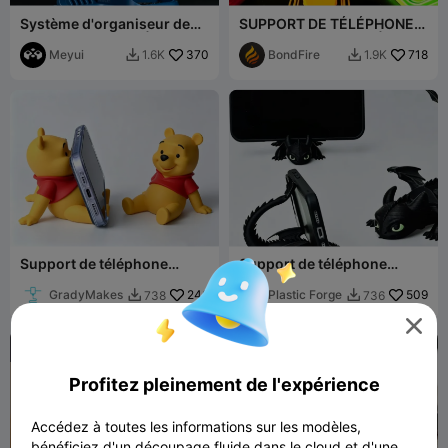
Système d'organiseur de
SUPPORT DE TÉLÉPHONE
bureau modulaire | Module
PLIABLE-PORTE-CLÉS
support pour iPhone
Meyui
370
BondFire
718
1.6K
1.9K


Support de téléphone
Support de téléphone
Winnie l'Ourson
Krokmou
GradyMakes
246
Plastic Forge
509
738
736




Profitez pleinement de l'expérience
Accédez à toutes les informations sur les modèles,
bénéficiez d'un découpage fluide dans le cloud et d'une