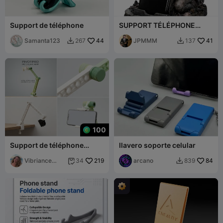
Support de téléphone
SUPPORT TÉLÉPHONE
DÉMOGORGON
Samanta123
44
JPMMM
41
267
137


100
Support de téléphone
llavero soporte celular
modulaire PivotPro
Vibriance
219
arcano
84
34
839


Designs