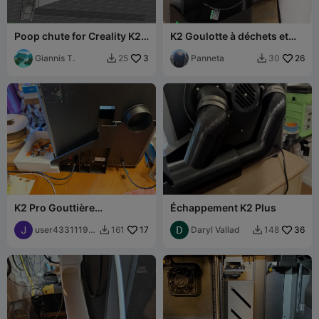
Poop chute for Creality K2
K2 Goulotte à déchets et
(no Pro/Plus) V4 - Mirrored
Bac Version 2
Giannis T.
3
Panneta
26
25
30


K2 Pro Gouttière
Échappement K2 Plus
magnétique d'évacuation
des déchets et seau
user43311193
17
Daryl Vallad
36
161
148


amovible
32