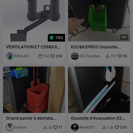
750
G
I
F
VENTILATION ET CONDUIT
K2C&K2PROC Goulotte
D'ÉVACUATION TOUT-EN-
d'évacuation à démontage
UN POUR K2 PLUS
BSUL92
238
rapide magnétique -
SG Creation
56
194
461


Matériau
Grand panier à déchets
Goulotte d'évacuation K2
BAPB K2 Plus
Pro
Grimor
11
Mark537
330
59
1.9K

