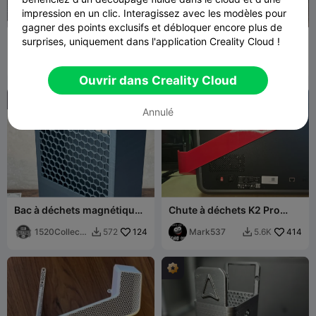
impression en un clic. Interagissez avec les modèles pour
gagner des points exclusifs et débloquer encore plus de
Creality K2 Pro - Bac de
Goulotte d'évacuation - bac
surprises, uniquement dans l'application Creality Cloud !
purge compact avec
à déchets pour K2 Pro
poignée
LMaker
12
Kornad
145
68
421


Ouvrir dans Creality Cloud
Annulé
Bac à déchets magnétique
Chute à déchets K2 Pro
K2 Pro - Profil bas
côté droit
1520Collecti
124
Mark537
414
572
5.6K


bles