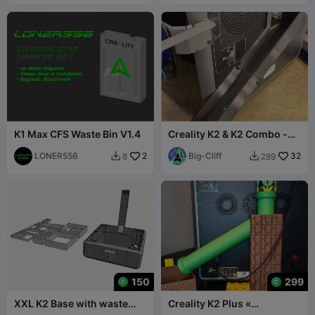
K1 Max CFS Waste Bin V1.4
Creality K2 & K2 Combo -
Chute à déchets simple
LONER556
2
Big-Cliff
32
8
289


150
299
XXL K2 Base with waste
Creality K2 Plus «
drawer / tool drawer /
Toboggan à déchets Pipe-