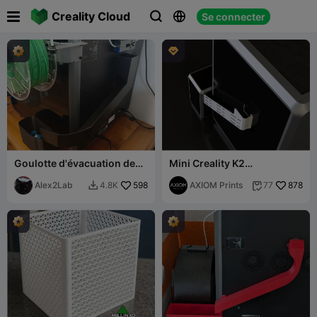

Creality Cloud
Se connecter




Goulotte d'évacuation des
Mini Creality K2
déchets – K2 PRO
Plus,K2/Récupérateur de
(redirection frontale CFS),
Alex2Lab
598
filament
AXIOM Prints
878
4.8K
77


symétrique