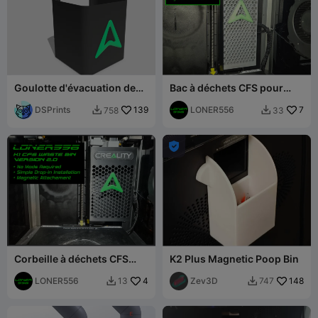
Goulotte d'évacuation des
Bac à déchets CFS pour
déchets pour Creality K2 SE
série K1 V1.2
DSPrints
139
LONER556
7
758
33



Corbeille à déchets CFS
K2 Plus Magnetic Poop Bin
pour série K1 V2.0
LONER556
4
Zev3D
148
13
747

