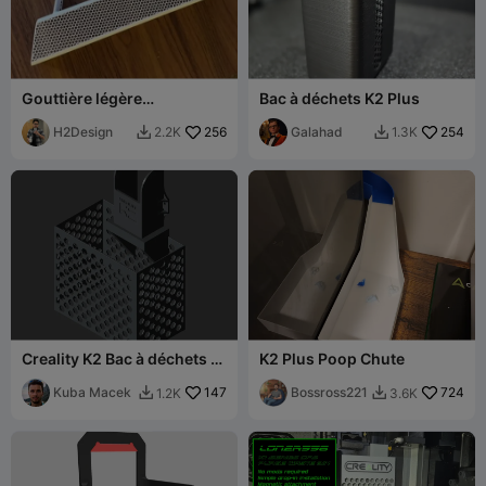
Gouttière légère
Bac à déchets K2 Plus
d'évacuation des déchets
de purge Creality K2
H2Design
256
Galahad
254
2.2K
1.3K


Creality K2 Bac à déchets et
K2 Plus Poop Chute
goulotte d'évacuation
détachable (bac central)
Kuba Macek
147
Bossross221
724
1.2K
3.6K

