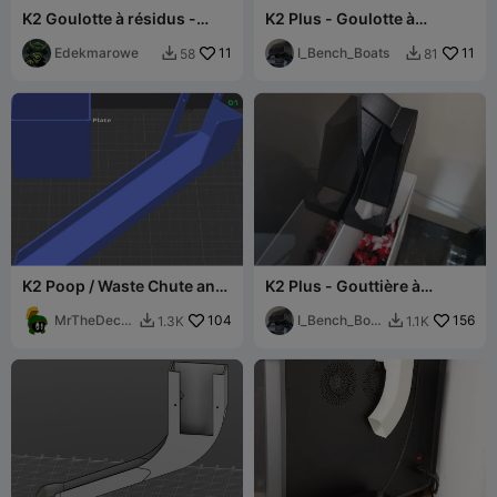
K2 Goulotte à résidus -
K2 Plus - Goulotte à
Côté droit
déchets, côté gauche, bac
Edekmarowe
11
fin, support de retenue
I_Bench_Boats
11
58
81


K2 Poop / Waste Chute and
K2 Plus - Gouttière à
Collection Box (Non Plus /
résidus, côté droit, bac
Pro)
MrTheDeco
104
étroit, support de retenue
I_Bench_Boat
156
1.3K
1.1K


y
s