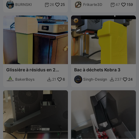
waste chute !
BURNSKI
25
Line » Édition Super Mario
Frikarte3D
159
26
47


Glissière à résidus en 2
Bac à déchets Kobra 3
pièces - Collecteur +
Glissière - Complet
BakerBoys
6
Singh-Design
24
21
237

