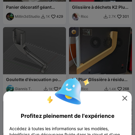
Panier décoratif géant
Glissière à déchets K2 Plus
Creality pour K2 Plus Pro K1
côté droit (simple)
Millin3dStudio
429
Ricc
301
1K
2.7K


Goulotte d'évacuation pour
K2 Plus Glissière à résidus
Creality K2 (hors Pro/Plus)
côté droit (nouvelle
V4
Giannis T.
91
version)
Ricc
268
1K
1.4K



Profitez pleinement de l'expérience
Accédez à toutes les informations sur les modèles,
bénéficiez d'un découpage fluide dans le cloud et d'une