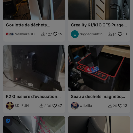
Goulotte de déchets
Creality K1/K1C CFS Purge
(crottes) K2 Plus
Poop Catcher Poop Basket
Neilware3D
15
Poop Bin
ruggedmuffinm
13
127
14


an
K2 Glissière d'évacuation
Seau à déchets magnétique
gauche ver1
géant Zilla pour montage
3D_FUN
47
sur pied d'établi
willzilla
12
330
26


