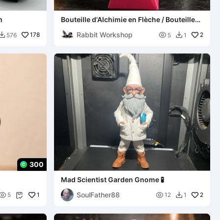
h
Bouteille d'Alchimie en Flèche / Bouteille
de Potion / Décoration d'Halloween
Rabbit Workshop
178

2
576
5
1


300
Mad Scientist Garden Gnome 🧪
SoulFather88

1

2
5
12
1

