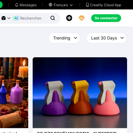
Creality Cloud App
Messages

Français





Se connecter


