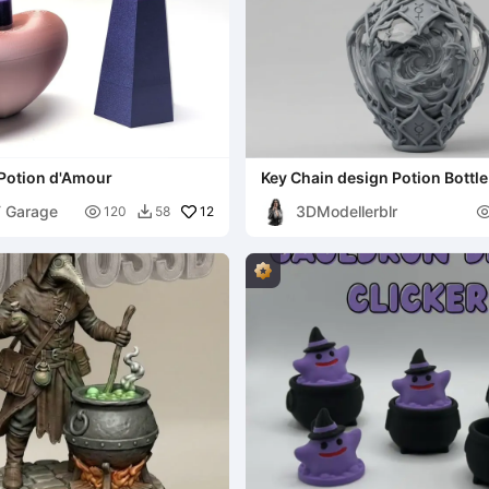
 Potion d'Amour
Key Chain design Potion Bottle
T Garage
3DModellerblr

12
120
58
