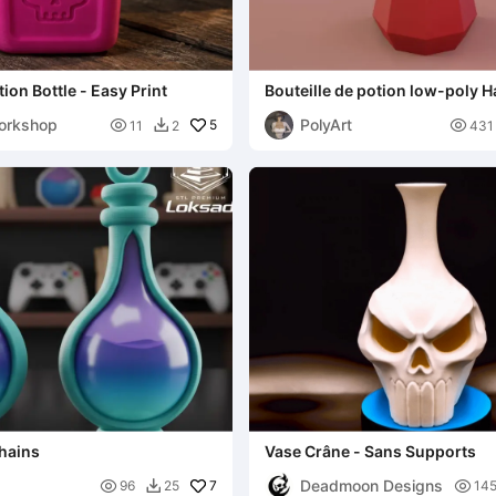
ion Bottle - Easy Print
Bouteille de potion low-poly 
orkshop
PolyArt

5

11
2
431

hains
Vase Crâne - Sans Supports
Deadmoon Designs

7

96
25
14
