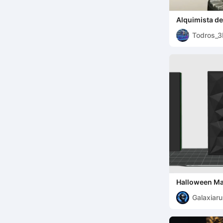
Alquimista de 
Caldero
Todros_
Halloween Ma
(Multicolor)
Galaxiar