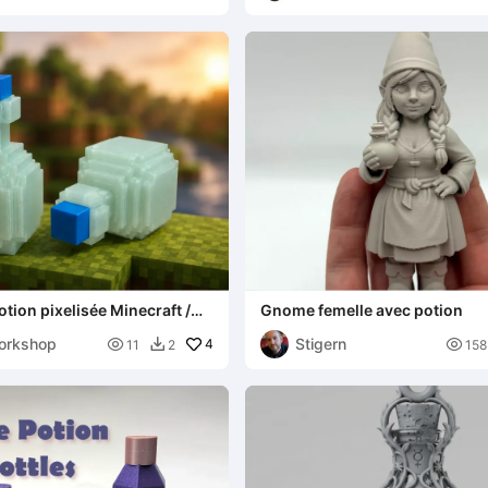
otion pixelisée Minecraft /
Gnome femelle avec potion
uchon amovible
orkshop
Stigern

4

11
2
158
