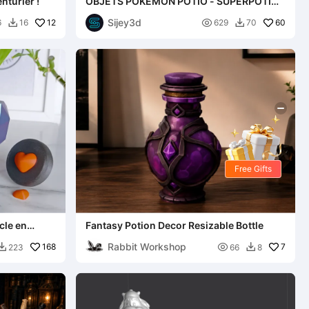
nturier !
OBJETS POKÉMON POTIO - SUPERPOTION
- HYPERPOTION
Sijey3d
12

60
6
16
629
70


Free Gifts
cle en
Fantasy Potion Decor Resizable Bottle
s Support
Rabbit Workshop
168

7
223
66
8

