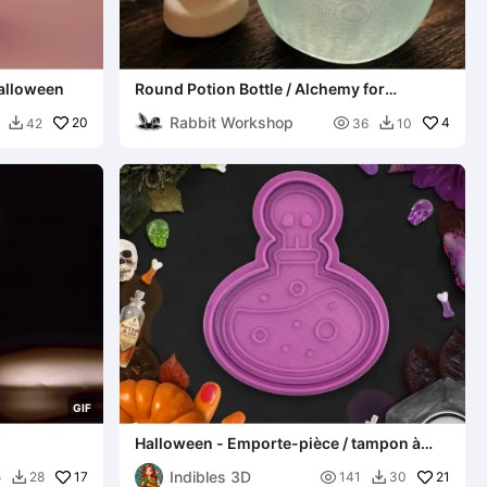
Halloween
Round Potion Bottle / Alchemy for
Halloween
Rabbit Workshop
20

4
42
36
10


G
I
F
Halloween - Emporte-pièce / tampon à
biscuits Potion toxique
Indibles 3D
17

21
5
28
141
30

