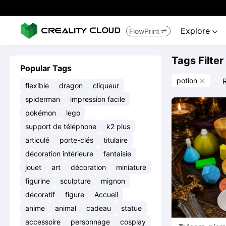
Explore
FlowPrint


Tags Filter
Popular Tags
potion
R

flexible
dragon
cliqueur
spiderman
impression facile
pokémon
lego
support de téléphone
k2 plus
articulé
porte-clés
titulaire
décoration intérieure
fantaisie
jouet
art
décoration
miniature
figurine
sculpture
mignon
décoratif
figure
Accueil
anime
animal
cadeau
statue
accessoire
personnage
cosplay