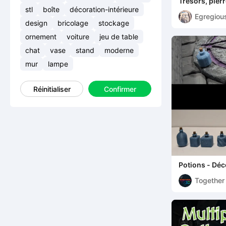
Trésors, pierr
Collection Fa
stl
boîte
décoration-intérieure
Egregiou
design
bricolage
stockage
ornement
voiture
jeu de table
chat
vase
stand
moderne
mur
lampe
Réinitialiser
Confirmer
Potions - Dé
support)
Together