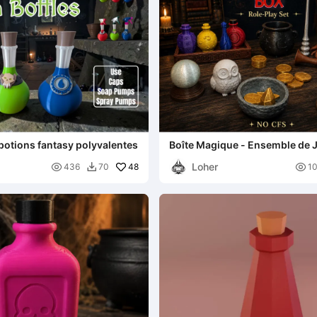
 potions fantasy polyvalentes
Boîte Magique - Ensemble de J
Loher

48

436
70
1
