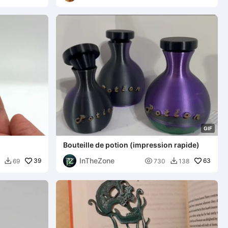
G
I
F
Bouteille de potion (impression rapide)
InTheZone
39

63
69
730
138

