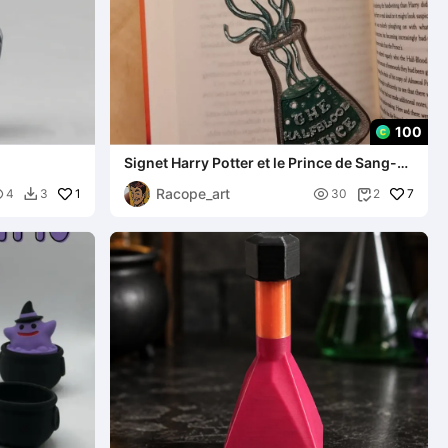
100
Signet Harry Potter et le Prince de Sang-
Mêlé
Racope_art

1

7
4
3
30
2

