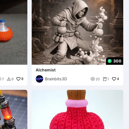
300
Alchemist
Brainbits3D

8

4
7
6
20
1

