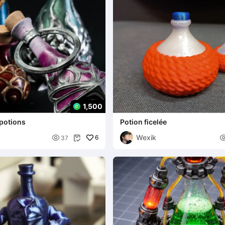
1,500
 potions
Potion ficelée
Wexik

6
37
