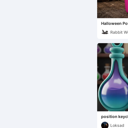
Halloween Pot
Rabbit W
position keyc
Loksad