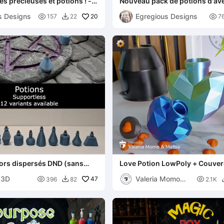
es précieuses et potions ! -
Nouveau pack de potions d'ave
ntasy
s Designs
Egregious Designs

20

157
22
7

cors dispersés DND (sans
Love Potion LowPoly + Couver
Cœur, 2 Formes de Cœur, San
 3D
Valeria Momo

47

396
82
2.1K

Mattia