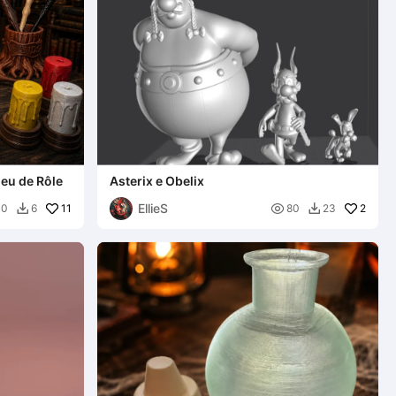
eu de Rôle
Asterix e Obelix
EllieS
11

2
00
6
80
23

