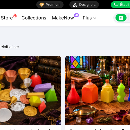

Premium

Designers
Établi


AI

Store
Collections
MakeNow
Plus

éinitialiser