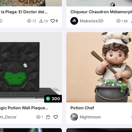
la Plaga: El Doctor del
Cliqueur Chaudron Métamorp
3D
Makerize3D

6

72
19
1.9K

300
gic Potion Wall Plaque
Potion Chef
um_Decor
Nightmoon

1
