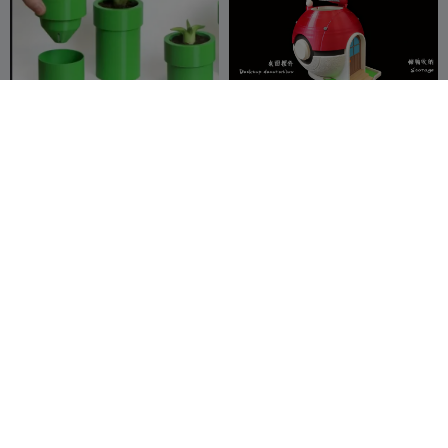
горшок для цветков
Boîte de rangement cabane
марио
Poké Ball
user937422
731
核造社HEzaO
40
1.8K
125


3207
Remorque pour la carte kit
Rose
Jeep
agepbiz
2.4K
3DAnna
75
6K
451


