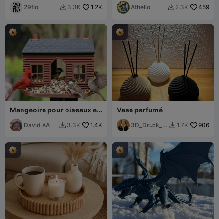
29flo
1.2K
Contrôle Précis
Athello
459
3.3K
2.3K


Mangeoire pour oiseaux en
Vase parfumé
forme de cabane en
rondins, conception sans
David AA
1.4K
3D_Druck_e
906
3.3K
1.7K


support
r