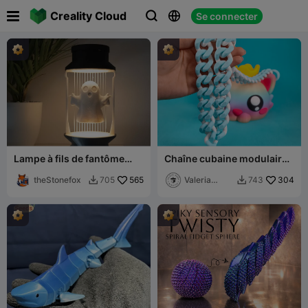

Creality Cloud
Se connecter



Lampe à fils de fantôme
Chaîne cubaine modulaire
effrayant
et personnalisable (Sac à
theStonefox
565
chat)
Valeria
304
705
743


Momo
Mattia