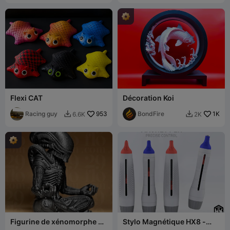
Flexi CAT
Décoration Koi
Racing guy
953
BondFire
1K
6.6K
2K


Figurine de xénomorphe en
Stylo Magnétique HX8 -
méditation
Rangement Facile et