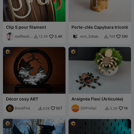
Clip S pour filament
Porte-clés Capybara tricoté
stoffies00
3.4K
mm_3dlab
290
12.4K
749


711
Décor cosy ART
Araignée Flexi (Articulée)
BondFire
507
3DPrintyi
1K
638
3.2K

