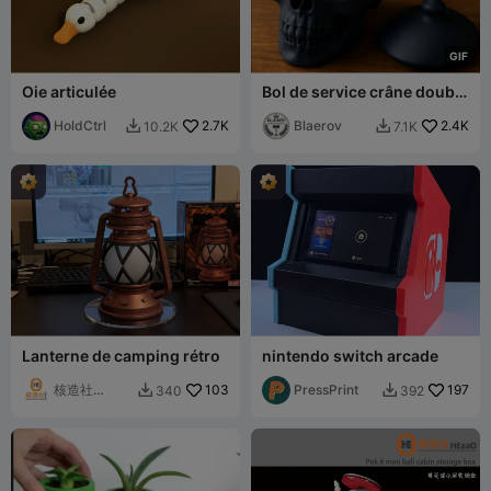
G
I
F
Oie articulée
Bol de service crâne double
face – Sucre ou salsa
HoldCtrl
2.7K
Blaerov
2.4K
10.2K
7.1K


Lanterne de camping rétro
nintendo switch arcade
核造社
103
PressPrint
197
340
392


HEzaO