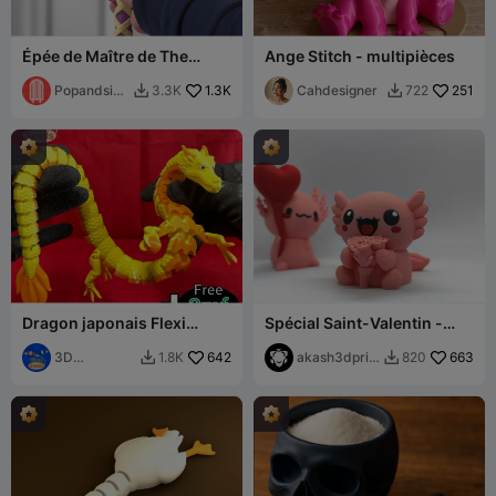
Épée de Maître de The
Ange Stitch - multipièces
Legend of Zelda (BOTW)
(TOTK) (Échelle réelle)
Popandsicl
1.3K
Cahdesigner
251
3.3K
722


e
Dragon japonais Flexi
Spécial Saint-Valentin -
(Impression en place)
Axolotl 04
3D
642
akash3dprin
663
1.8K
820


Flexseeds
ts