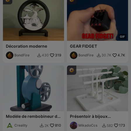
G
I
F
Décoration moderne
GEAR FIDGET
BondFire
319
BondFire
4.7K
430
30.7K


Modèle de rembobineur de
Présentoir à bijoux
filament
premium - Organisateur à
Creality
810
trois niveaux avec plateau
MikadoCcs
173
2K
582

