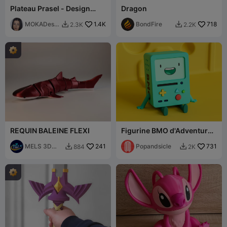
Plateau Prasel - Design
Dragon
MOKA
MOKADesig
1.4K
BondFire
718
2.3K
2.2K


n
REQUIN BALEINE FLEXI
Figurine BMO d'Adventure
Time (Interactive)
MELS 3D
241
Popandsicle
731
884
2K


LABS