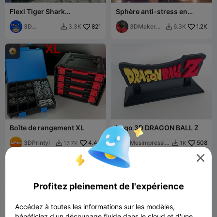
Flexi Tiger Shark
Sphère anti-stress en
(impression en place)
spirale torsadée à pics
3D
821
sensoriels
3DMakerSp
1.2K
3.3K
6.3K


Flexseeds
aceOfficial
Boîte de rangement XL
Logo 3D DRAGON BALL Z
3DPrintyi
4.4K
Mesimpressio
508
17.7K
1K


ns3D

Profitez pleinement de l'expérience
Accédez à toutes les informations sur les modèles,
bénéficiez d'un découpage fluide dans le cloud et d'une