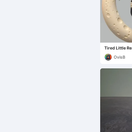
Tired Little R
OvisB