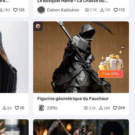
dre
Le Bosquet Hanté – La Chasse du
Faucheur de Citrouilles
Dalren Kaldulren
125

172
183
1.7K
191


Free Gifts
Figurine géométrique du Faucheur
29flo
20

209
83
2.1K
289

