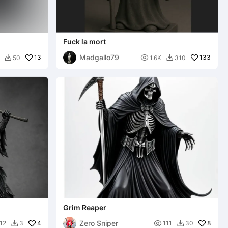
Fuck la mort
Madgallo79
13

133
50
1.6K
310


Grim Reaper
Zero Sniper
4

8
12
3
111
30

