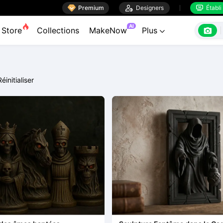

Premium

Designers
Établi


AI

Store
Collections
MakeNow
Plus

Réinitialiser