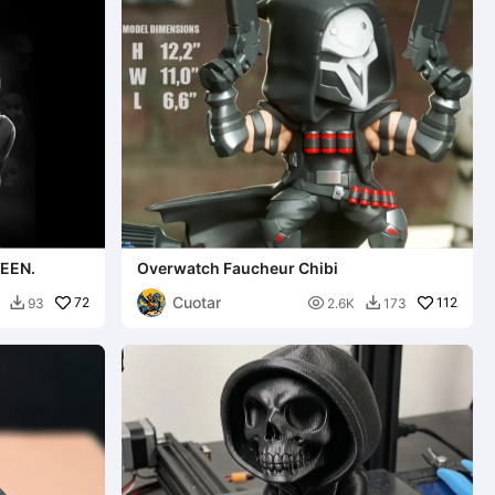
EEN.
Overwatch Faucheur Chibi
Cuotar
72

112
93
2.6K
173

