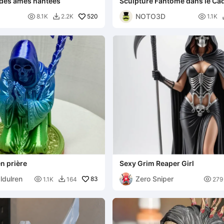
 des âmes hantées
Sculpture Fantôme dans le Ca
Décoration Gothique
NOTO3D

520

8.1K
2.2K
1.1K

n prière
Sexy Grim Reaper Girl
ldulren
Zero Sniper

83

1.1K
164
279
