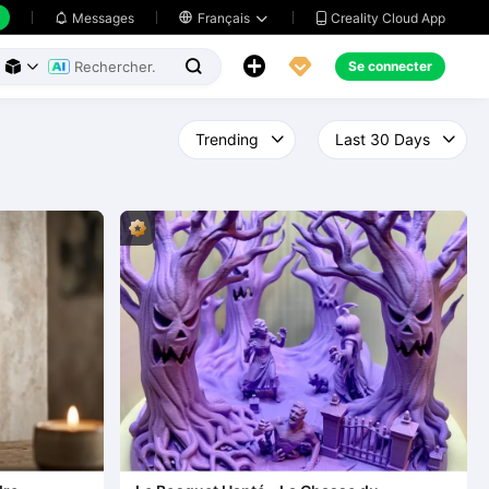
Creality Cloud App
Messages

Français





Se connecter


