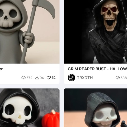
er
GRIM REAPER BUST - HALLOW
TRXDTH

62

572
94
538
