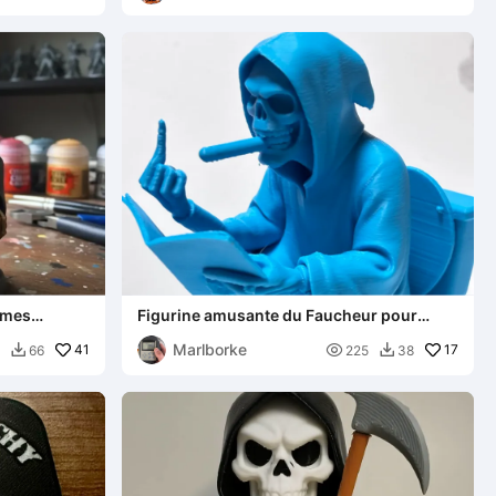
Âmes
Figurine amusante du Faucheur pour
Halloween
Marlborke
41

17
66
225
38

