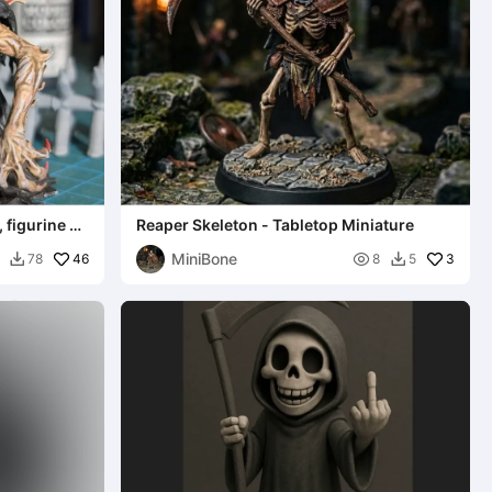
figurine de
Reaper Skeleton - Tabletop Miniature
MiniBone
46

3
78
8
5

