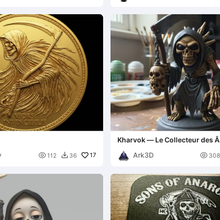
Kharvok — Le Collecteur des 
Perdues
y
Ark3D

17

112
36
308
