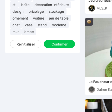
Jeu d'échecs
stl
boîte
décoration-intérieure
M_S_K
design
bricolage
stockage
ornement
voiture
jeu de table
chat
vase
stand
moderne
mur
lampe
Réinitialiser
Confirmer
Le Faucheur e
Dalren Ka