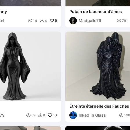
unny
Putain de faucheur d'âmes
tnl
Madgallo79

5

14
4
781

Étreinte éternelle des Faucheu
o79
Inked In Glass

10

69
8
19
