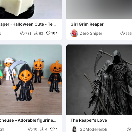
per -Halloween Cute - Tea
Girl Grim Reaper
s
Zero Sniper

104

781
63
555

ucheuse – Adorable figurine
The Reaper's Love
tnl
3DModellerblr

4

10
4
