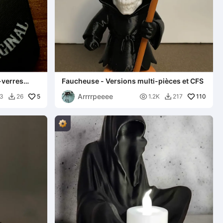
-verres
Faucheuse - Versions multi-pièces et CFS
Arrrrpeeee
5

110
3
26
1.2K
217

