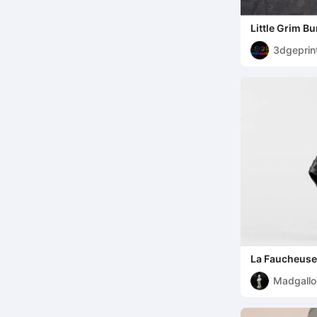
Little Grim B
3dgeprin
La Faucheuse
Madgall