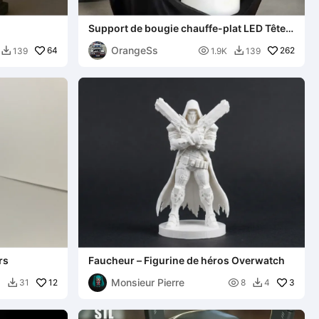
Support de bougie chauffe-plat LED Tête
de Mort
OrangeSs
64

262
139
1.9K
139


rs
Faucheur – Figurine de héros Overwatch
Monsieur Pierre
12

3
0
31
8
4

