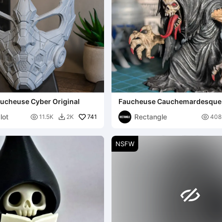
ucheuse Cyber Original
Faucheuse Cauchemardesque, 
jeu de table D&D
lot
Rectangle

741

11.5K
2K
408

NSFW
