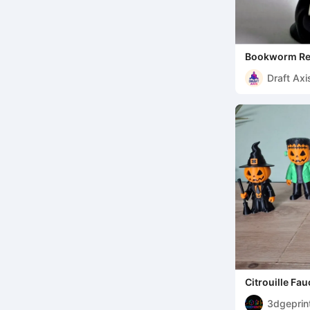
Bookworm Rea
light LED
Draft Axi
Citrouille Fa
d'Halloween
3dgeprin