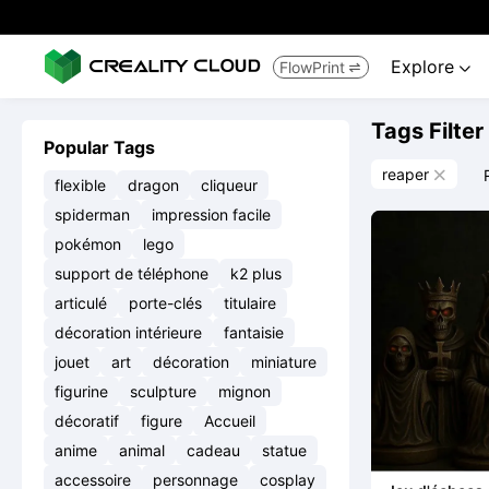
Explore
FlowPrint


Tags Filter
Popular Tags
reaper

flexible
dragon
cliqueur
spiderman
impression facile
pokémon
lego
support de téléphone
k2 plus
articulé
porte-clés
titulaire
décoration intérieure
fantaisie
jouet
art
décoration
miniature
figurine
sculpture
mignon
décoratif
figure
Accueil
anime
animal
cadeau
statue
accessoire
personnage
cosplay