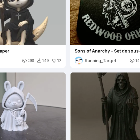
eaper
Sons of Anarchy – Set de sous
avec support 🔥
Running_Target

17

298
149
14
