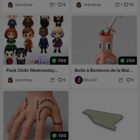
lizardbsp
8
lizardbsp
10
1
3


700
250
Pack Chibi Wednesday
Boîte à Bonbons de la Main
(Netflix)
de Mercredi d'Halloween
lizardbsp
6
Mira3D
6


100