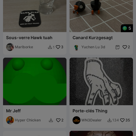
5
Sous-verre Hawk tuah
Canard Kurzgesagt
Marlborke
3
Yuchen Lu 3d
2
1


Mr Jeff
Porte-clés Thing
Hyper Chicken
2
WN3Dealer
35
134

