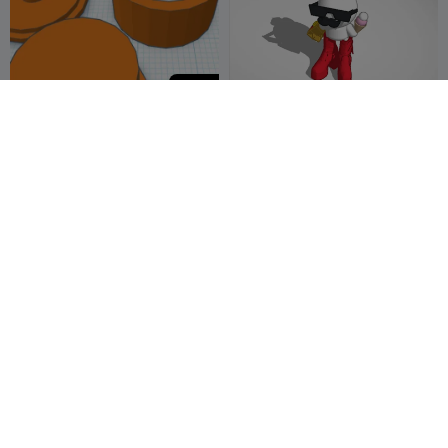
20
button
Glimbus Edtion: Mighty
Uusam
me is fun
Elkins
1


400
Nordic Art Abstract Thinker
Écrou, rondelle et boulon
Statue Modern European
anti-stress.
Style
JessArt
15
Jiayin Chen
1
1
2

