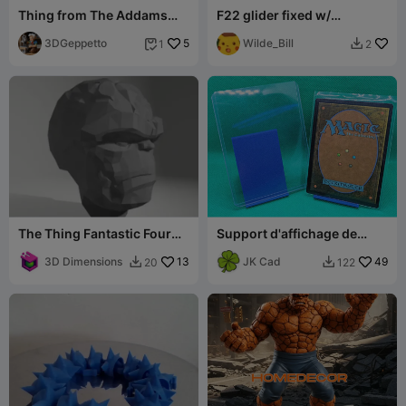
Thing from The Addams
F22 glider fixed w/
Family
launcher
3DGeppetto
5
Wilde_Bill
1
2


The Thing Fantastic Four
Support d'affichage de
Movie Helmet Mask Ben
cartes (Cartes à
Grimm
3D Dimensions
13
collectionner)
JK Cad
49
20
122

