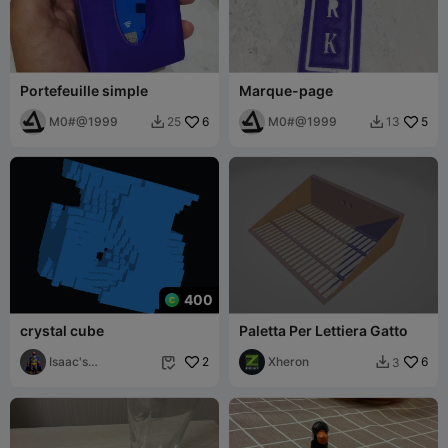
Portefeuille simple
Marque-page
M0#@1999
6
M0#@1999
5
25
13


400
crystal cube
Paletta Per Lettiera Gatto
Isaac's
2
Xheron
6
3


gadgets!235