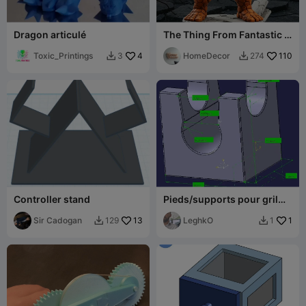
Dragon articulé
The Thing From Fantastic 4
FanArt
Toxic_Printings
4
HomeDecor
110
3
274


Controller stand
Pieds/supports pour gril
IKEA
Sir Cadogan
13
LeghkO
1
129
1

