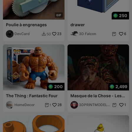
250
G
I
F
Poulie à engrenages
drawer
DevCard
23
3D Falcon
6
50


200
2,499
The Thing : Fantastic Four
Masque de la Chose - Les
Quatre Fantastiques :
HomeDecor
28
Premiers Pas - Cosplay
3DPRINTMODELS
1
1


Visage de la Chose
TORE