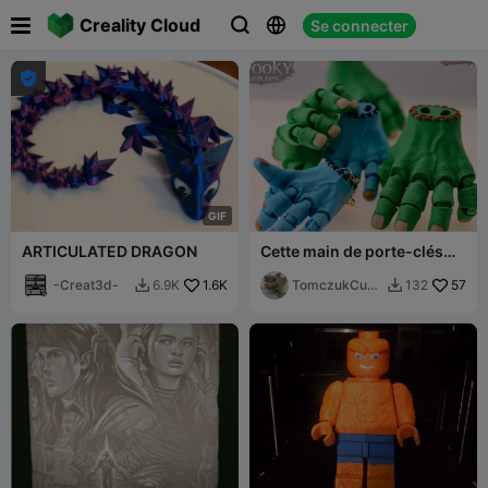

Creality Cloud
Se connecter




G
I
F
ARTICULATED DRAGON
Cette main de porte-clés
effrayante
-Creat3d-
1.6K
TomczukCust
57
6.9K
132


oms