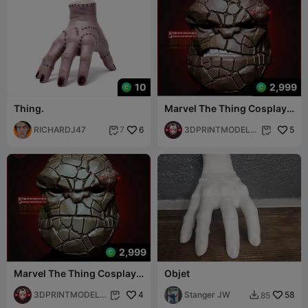
10
2,999
Thing.
Marvel The Thing Cosplay
Mask - Halloween Helmet
RICHARDJ47
6
Costume
3DPRINTMODELS
5
7


TORE
2,999
Marvel The Thing Cosplay
Objet
Mask - Fantastic Four
Movie
3DPRINTMODELS
4
Stanger JW
58
85


TORE