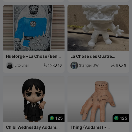
Hueforge – La Chose (Ben
La Chose des Quatre
Grimm)
Fantastiques
Litolunar
16
Stanger JW
9
29
5


125
125
Chibi Wednesday Addams
Thing (Addams) -
+ Thing - Wednesday
Wednesday