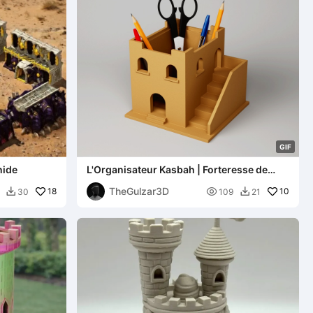
G
I
F
nide
L'Organisateur Kasbah | Forteresse de
Papeterie
TheGulzar3D
18

10
30
109
21

