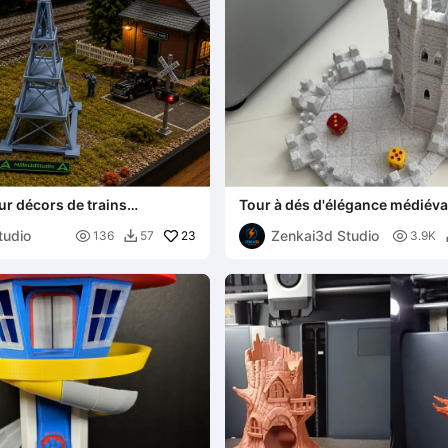
ur décors de trains
Tour à dés d'élégance médiéva
 jeux de guerre sur table
tudio
Zenkai3d Studio

23

136
57
3.9K
