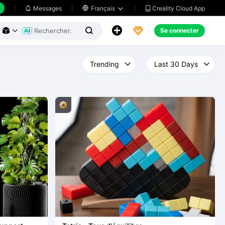
Creality Cloud App
Messages

Français





Se connecter


