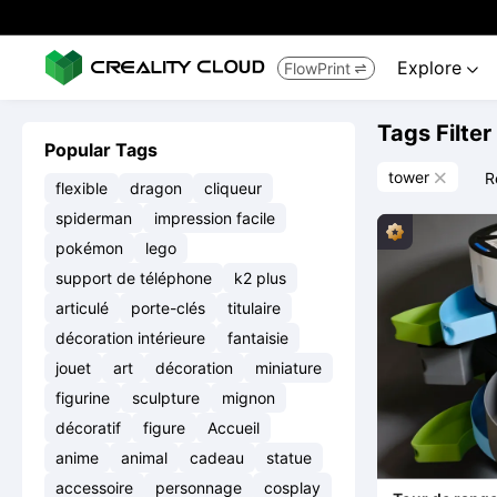
Explore
FlowPrint


Tags Filter
Popular Tags
tower
R

flexible
dragon
cliqueur
spiderman
impression facile
pokémon
lego
support de téléphone
k2 plus
articulé
porte-clés
titulaire
décoration intérieure
fantaisie
jouet
art
décoration
miniature
figurine
sculpture
mignon
décoratif
figure
Accueil
anime
animal
cadeau
statue
accessoire
personnage
cosplay