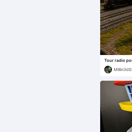
Tour radio po
miniatures ou
Millin3dS