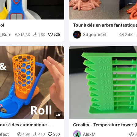
ol
Tour à dés en arbre fantastiqu
_Burn
3dgeprintnl

525

18.3K
1.5K
2.4K

G
I
F
 Tour à dés automatique -
Creality - Temperature tower 
240)
efact
AlexM

280

4.9K
410
8
