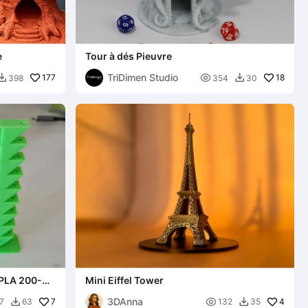
e
Tour à dés Pieuvre
TriDimen Studio
177

18
398
354
30


(PLA 200-
Mini Eiffel Tower
3DAnna
7

4
7
63
132
35

