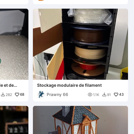
de et de
Stockage modulaire de filament
Prawny 66
68

43
282
1.1K
91

