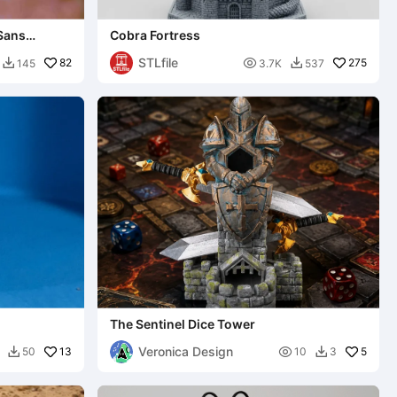
 Sans
Cobra Fortress
STLfile
82

275
145
3.7K
537


The Sentinel Dice Tower
Veronica Design
13

5
50
10
3

