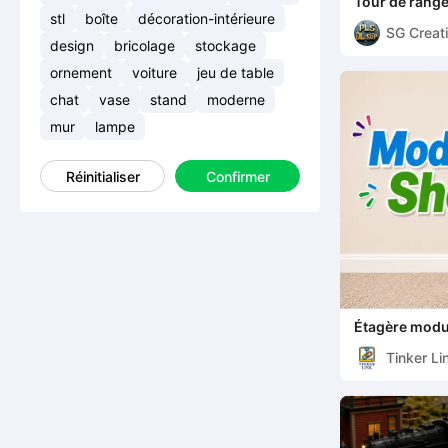
Tour de range
à l'infini, rotati
stl
boîte
décoration-intérieure
SG Crea
design
bricolage
stockage
ornement
voiture
jeu de table
chat
vase
stand
moderne
mur
lampe
Réinitialiser
Confirmer
Étagère mod
Tinker Li