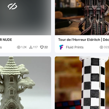

R NUDE
Tour de l'Horreur Eldritch | Dé
JDR sur table
os
Fluid Prints

22

1.2K
117
32
