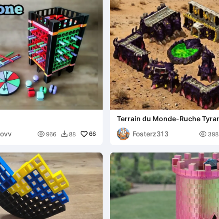
Terrain du Monde-Ruche Tyra
dovv
Fosterz313

66

966
88
398
