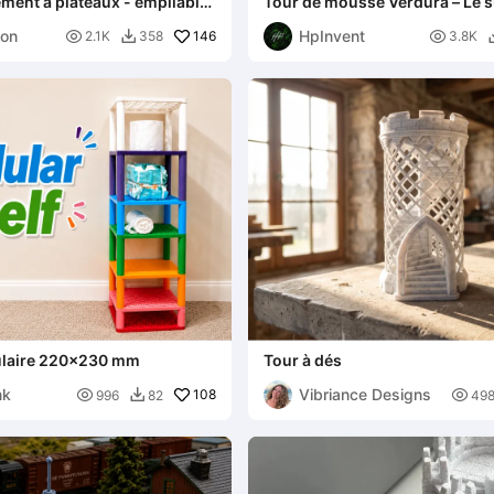
ment à plateaux - empilable
Tour de mousse Verdura – Le 
f, t
d'escalade modulaire
tion
HpInvent

146

2.1K
358
3.8K

ulaire 220x230 mm
Tour à dés
nk
Vibriance Designs

108

996
82
49
