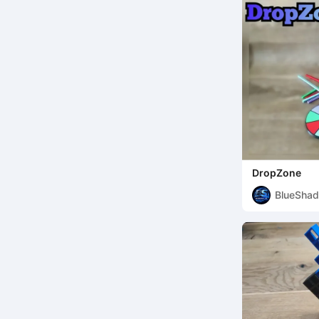
DropZone
BlueSha