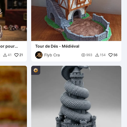
cor pour
Tour de Dés - Médiéval
Flyb Cra
21

56
2
41
993
154

