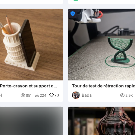

: Porte-crayon et support de
Tour de test de rétraction rapi
rsonnalisable)
surplomb
H
Bads

73

851
224
2.9K
