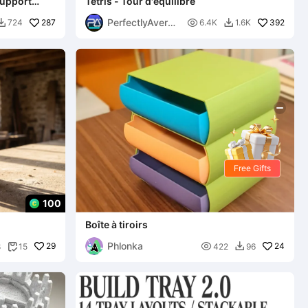
support
Tetris - Tour d'équilibre
PerfectlyAverag
287

392
724
6.4K
1.6K


e
Free Gifts
100
Boîte à tiroirs
Phlonka
29

24
8
15
422
96

