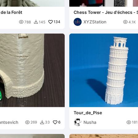
 de la Forêt
Chess Tower - Jeu d'échecs -
support
XYZStation

134

788
145
4.1K

Tour_de_Pise
ntsevich
Nusha

6

269
33
181
