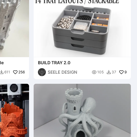
le
BUILD TRAY 2.0
SEELE DESIGN
256

9
611
105
37

