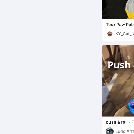
Tour Paw Patr
KY_Cut_N
push & roll -
style carbone
Ludo Art