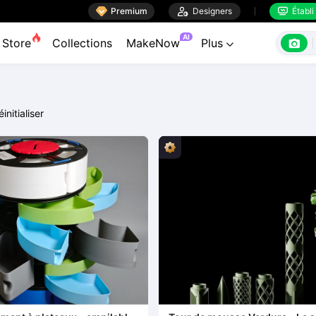

Premium

Designers
Établi


AI

Store
Collections
MakeNow
Plus

éinitialiser