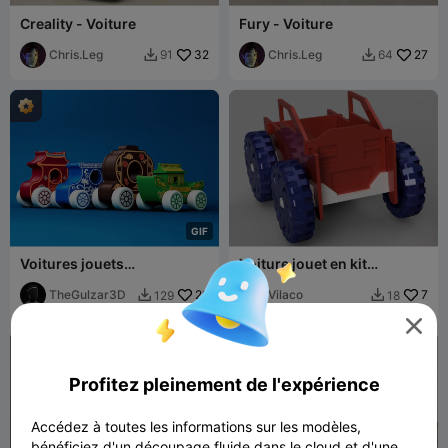
Creality - Voiture
Fury - Voiture
Chris.Leg
32
Chris.Leg
27
91
64


G
I
F
Voitures jouets
Voiture jouet en kit
traditionnelles chinoises
modulaire
modulaires | 4 designs
TheGulzar3D
29
Vilaco
7
129
18


uniques

Profitez pleinement de l'expérience
Accédez à toutes les informations sur les modèles,
bénéficiez d'un découpage fluide dans le cloud et d'une