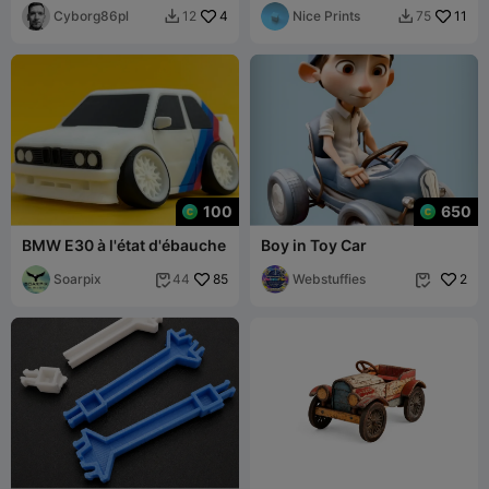
BRAKES
Cyborg86pl
4
Nice Prints
11
12
75


100
650
BMW E30 à l'état d'ébauche
Boy in Toy Car
Soarpix
85
Webstuffies
2
44

