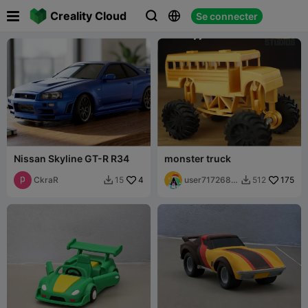

Creality Cloud
Se connecter



Nissan Skyline GT-R R34
monster truck
CkraR
4
user7172682
175
15
512


001