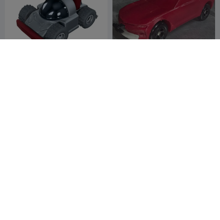
toy car
Voiture Pinewood Derby –
Assemblage entièrement
nanoshape3d
7
imprimé
dillbobaggins
2
23
2


200
slamed trenchy
HotWheels Premium C-10
that maker
Drift Displays LLC
4
2

