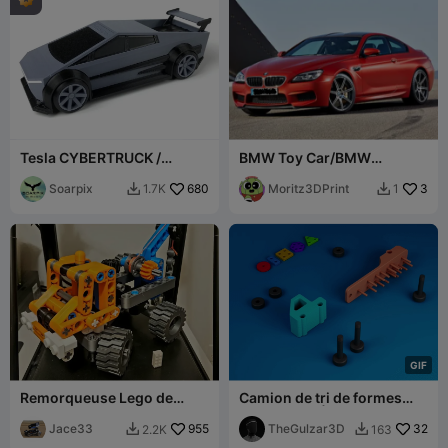
Tesla CYBERTRUCK /
BMW Toy Car/BMW
CYBERCAR
Spielzeugauto
Soarpix
680
Moritz3DPrint
3
1.7K
1


G
I
F
Remorqueuse Lego de
Camion de tri de formes
grande taille
Montessori | Jouet
Jace33
955
modulaire éducatif
TheGulzar3D
32
2.2K
163

