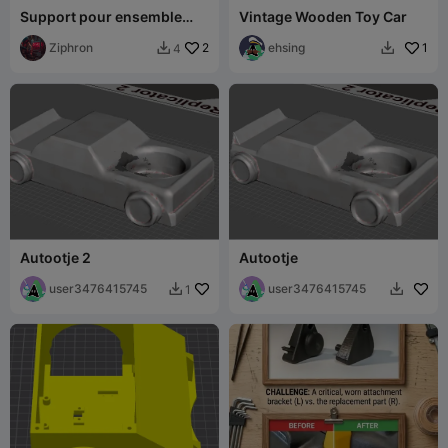
Support pour ensemble
Vintage Wooden Toy Car
Matchbox
Ziphron
2
ehsing
1
4


Autootje 2
Autootje
user3476415745
user3476415745
1

