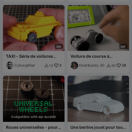
G
I
F
G
I
F
TAXI - Série de voitures
Voiture de course à
jouets BRAKES (roues
élastique
séparées)
Cyborg86pl
3
DeskBuddy 3D
38
16
96


Roues universelles - pour
Une berline jouet pour tous
la série de voitures jouets
!