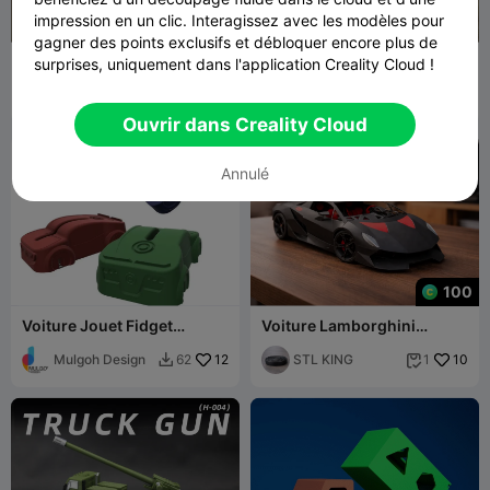
impression en un clic. Interagissez avec les modèles pour
gagner des points exclusifs et débloquer encore plus de
Voiture STEM Creality
Étagère d'exposition Hot
surprises, uniquement dans l'application Creality Cloud !
Wheels
Novael_3D_Prin
16
ObajZ
36
62
82


ts
Ouvrir dans Creality Cloud
Annulé
100
Voiture Jouet Fidget
Voiture Lamborghini
Omnidirectionnelle
modèle 3D
Mulgoh Design
12
STL KING
10
62
1

