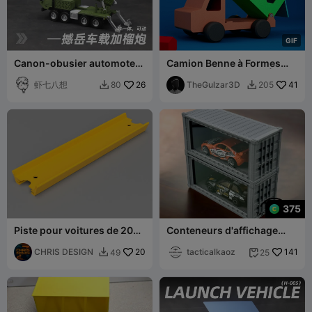
G
I
F
Canon-obusier automoteur
Camion Benne à Formes
Hanyue H-004
Montessori Interactif |
虾七八想
26
Modulaire
TheGulzar3D
41
80
205


375
Piste pour voitures de 200
Conteneurs d'affichage
mm de long, taille M,
empilables style conteneur
renforcée, compatible Hot
CHRIS DESIGN
20
d'expédition pour Hot
tacticalkaoz
141
49
25


Wheels
Wheels / Matchbox