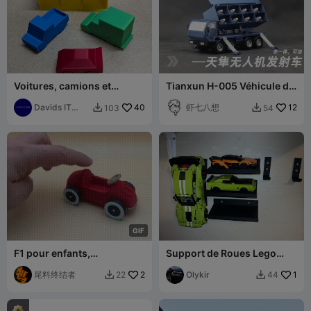
Voitures, camions et
Tianxun H-005 Véhicule de
garage : impression en
lancement d'essaims de
place
Davids IT
40
drones
虾七八想
12
103
54


Garage
G
I
F
F1 pour enfants,
Support de Roues Lego
assemblage facile, glisse
Technic
fluide
尾料终结者
2
Olykir
1
22
44

