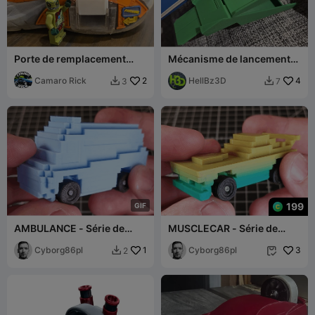
Porte de remplacement
Mécanisme de lancement
pour Sketchers Garage
de la voiture heurteuse
Camaro Rick
2
Faller - Pièce de rechange
HellBz3D
4
3
7


3362
199
G
I
F
AMBULANCE - Série de
MUSCLECAR - Série de
Voitures Jouets BRAKES
voitures jouets BRAKES
(roues séparément)
Cyborg86pl
1
(roues séparément)
Cyborg86pl
3
2

