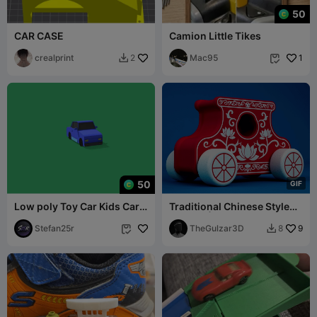
50
CAR CASE
Camion Little Tikes
crealprint
Mac95
1
2


50
G
I
F
Low poly Toy Car Kids Car
Traditional Chinese Style
for Projects
Toy Car | Modular Ornate
Stefan25r
Design
TheGulzar3D
9
8

