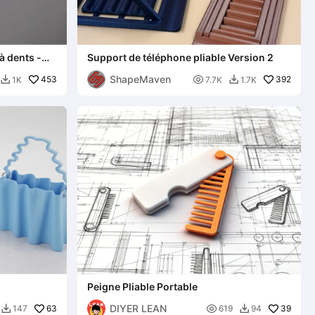
à dents -
Support de téléphone pliable Version 2
ShapeMaven
453

392
1K
7.7K
1.7K


Peigne Pliable Portable
DIYER LEAN
63

39
147
619
94

