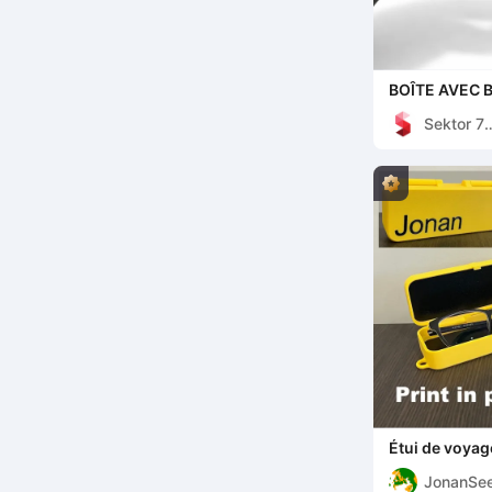
BOÎTE AVEC 
Sektor 7
Studios
Étui de voyag
vue/solaires 
JonanSee