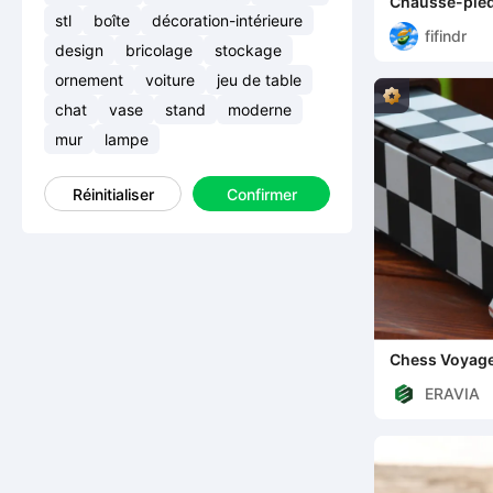
Chausse-pie
stl
boîte
décoration-intérieure
fifindr
design
bricolage
stockage
ornement
voiture
jeu de table
chat
vase
stand
moderne
mur
lampe
Réinitialiser
Confirmer
Chess Voyag
ERAVIA