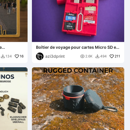
e
Boîtier de voyage pour cartes Micro SD et
odèle 3D
adaptateurs USB
azi3dprint
16

211
134
2.6K
494

