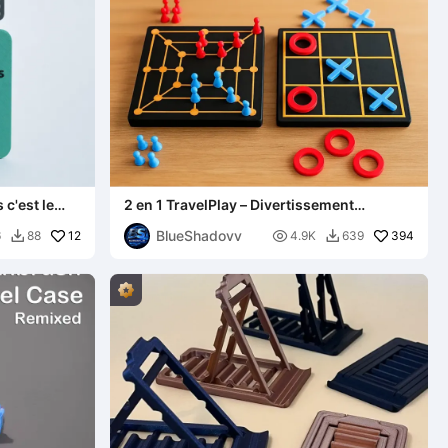
 c'est le
2 en 1 TravelPlay – Divertissement
é
compact partout
BlueShadovv
12

394
6
88
4.9K
639

