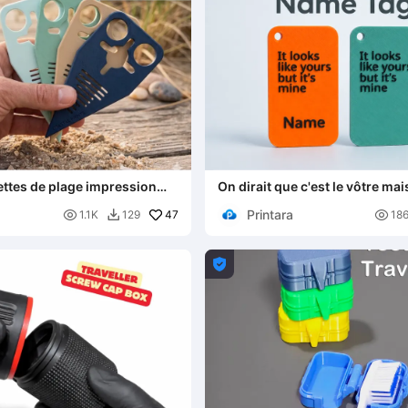
ettes de plage impression
On dirait que c'est le vôtre mais
mien - Porte-nom personnalis
Printara

47

1.1K
129
18

