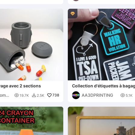

age avec 2 sections
Collection d'étiquettes à baga
originales - Indispensables de
Momo
AA3DPRINTING

738

19.7K
2.5K
5.1K
