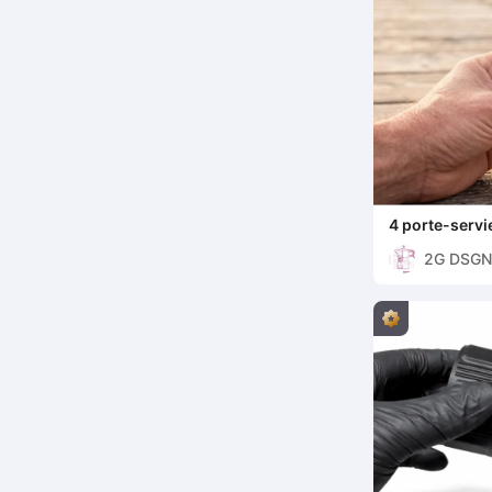
4 porte-servi
rapide
2G DSGN