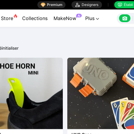

Premium

Designers
Établi


AI

Store
Collections
MakeNow
Plus

éinitialiser