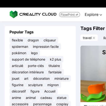
Explore
FlowPrint


Tags Filter
Popular Tags
travel
R

flexible
dragon
cliqueur
spiderman
impression facile
pokémon
lego
support de téléphone
k2 plus
articulé
porte-clés
titulaire
décoration intérieure
fantaisie
jouet
art
décoration
miniature
figurine
sculpture
mignon
décoratif
figure
Accueil
anime
animal
cadeau
statue
accessoire
personnage
cosplay