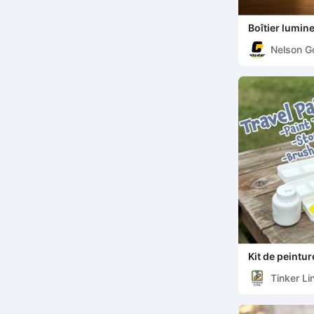
Boîtier lumin
Luís I (Porto)
Nelson G
Kit de peintu
Tinker Li