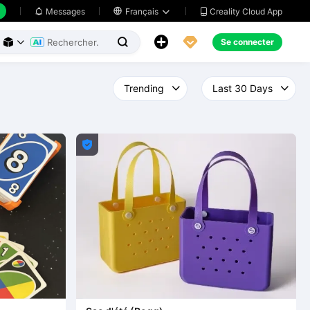
Creality Cloud App
Messages

Français





Se connecter



