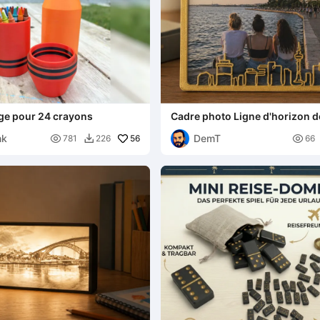
ge pour 24 crayons
Cadre photo Ligne d'horizon d
Thessalonique (10x15cm) – M
nk
DemT

56
minimaliste

781
226
66
