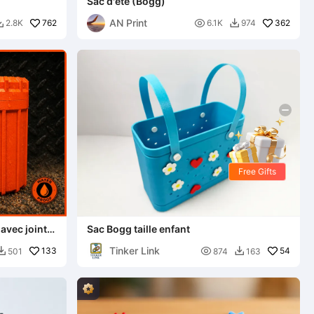
Sac d'été (Bogg)
AN Print
762

362
2.8K
6.1K
974


Free Gifts
avec joint
Sac Bogg taille enfant
Tinker Link
133

54
501
874
163

