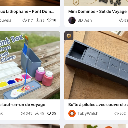
eux Lithophane – Pont Dom
Mini Dominos - Set de Voyage
ouveia
3D_Ash

16

117
35
9

re tout-en-un de voyage
Boîte à pilules avec couvercle 
nk
TobyWalsh

35

345
45
802
