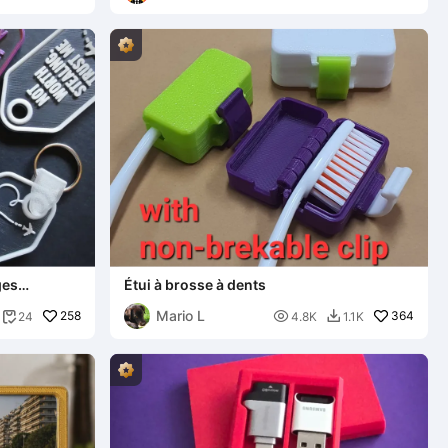
ges
Étui à brosse à dents
 voyage 🏷️
Mario L
258

364
24
4.8K
1.1K

