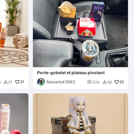
Porte-gobelet et plateau pivotant
Maverick1963
21

22
8
51
334
58

