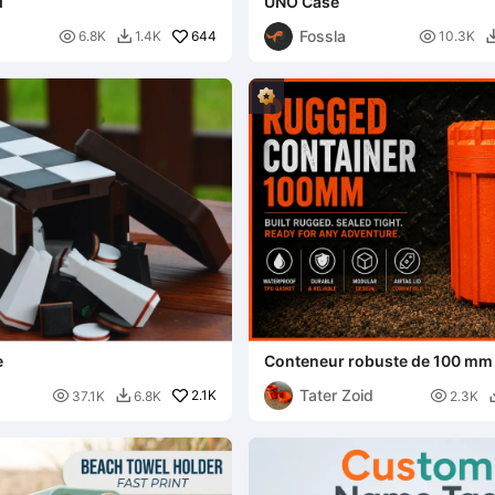
d
UNO Case
Fossla

644

6.8K
1.4K
10.3K

e
Conteneur robuste de 100 mm 
en TPU
Tater Zoid

2.1K

37.1K
6.8K
2.3K
