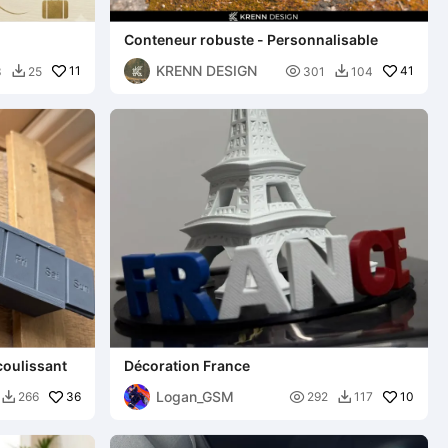
Conteneur robuste - Personnalisable
KRENN DESIGN
11

41
3
25
301
104


coulissant
Décoration France
Logan_GSM
36

10
266
292
117

