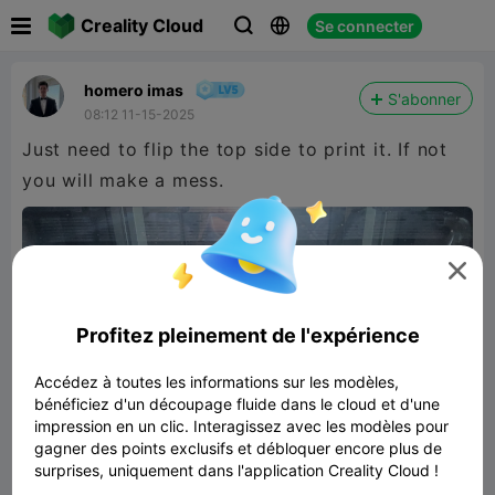

Creality Cloud
Se connecter



homero imas
S'abonner
08:12 11-15-2025
Just need to flip the top side to print it. If not
you will make a mess.

Profitez pleinement de l'expérience
Accédez à toutes les informations sur les modèles,
bénéficiez d'un découpage fluide dans le cloud et d'une
impression en un clic. Interagissez avec les modèles pour
gagner des points exclusifs et débloquer encore plus de
surprises, uniquement dans l'application Creality Cloud !